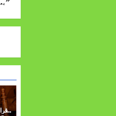
بھا
قرا