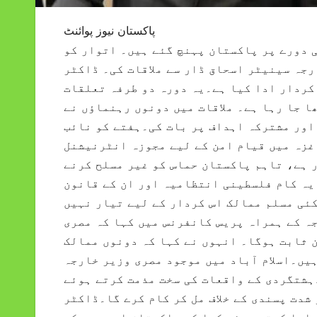
پاکستان نیوز پوائنٹ
 دورے پر پاکستان پہنچ گئے ہیں۔ اتوار کو
رجہ سینیٹر اسحاق ڈار سے ملاقات کی۔ ڈاکٹر
کردار ادا کیا ہے۔یہ دورہ دو طرفہ تعلقات
ا جا رہا ہے۔ ملاقات میں دونوں رہنماؤں نے
اور مشترکہ اہداف پر بات کی۔ہفتے کو نائب
 غزہ میں قیام امن کے لیے مجوزہ انٹرنیشنل
ر ہے، تاہم پاکستان حماس کو غیر مسلح کرنے
 یہ کام فلسطینی انتظامیہ اور ان کے قانون
ئی مسلم ممالک اس کردار کے لیے تیار نہیں
ہ کے ہمراہ پریس کانفرنس میں کہا کہ مصری
 ثابت ہوگا۔ انہوں نے کہا کہ دونوں ممالک
یں۔اسلام آباد میں موجود مصری وزیر خارجہ
ہشتگردی کے واقعات کی سخت مذمت کرتے ہوئے
شدت پسندی کے خلاف مل کر کام کرے گا۔ڈاکٹر