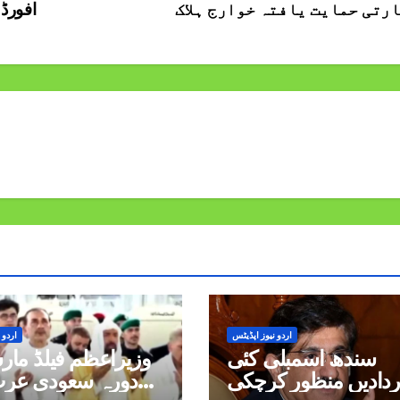
رتی حمایت یافتہ خوارج ہلاک
افورڈ
اردو نیوز اپڈیٹس
اردو 
سندھ اسمبلی کئی
وزیراعظم فیلڈ مار
ردادیں منظور کرچکی
دورہ سعودی عرب