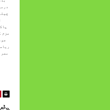
بدر
درمی
چیلن
ق
پاکس
عزم ک
صور
ریاست
مصر 
ب