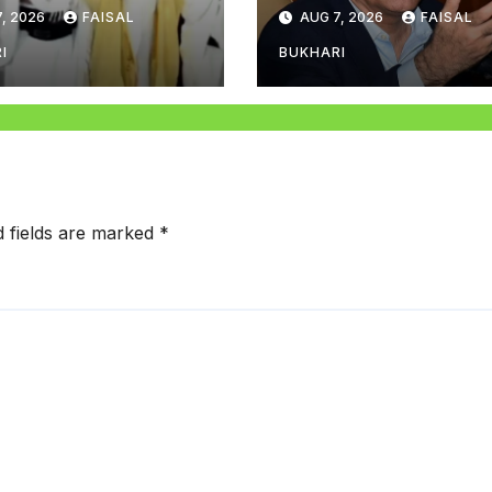
 صوبے نہیں بن سکتے
کےہمراہ عمرہ ا
, 2026
FAISAL
AUG 7, 2026
FAISAL
راعلیٰ مراد علی شاہ
I
BUKHARI
d fields are marked
*