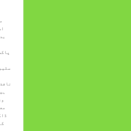
م
اس
بدر
پاکس
سٹیبل
نافذ 
ہیں
وز
معی
ڈاک
کہ