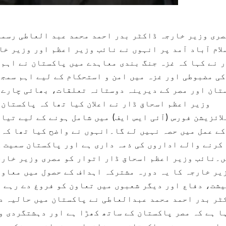
صری وزیر خارجہ ڈاکٹر بدر احمد محمد عبد العاطی رسمی
لام آباد آمد پر انہوں نے نائب وزیر اعظم اور وزیر خا
 نے کہا کہ غزہ جنگ بندی معاہدے میں پاکستان نے اہم 
کی مضبوطی اور غزہ میں امن و استحکام کے لیے اہم سمجھ
تان اور مصر کے دیرینہ دوستانہ تعلقات، بھائی چارے 
وزیر اعظم اسحاق ڈار نے اعلان کیا تھا کہ پاکستان
ائزیشن فورس (آئی ایس ایف) میں شامل ہونے کے لیے تیا
کے عمل میں حصہ نہیں لے گا۔انہوں نے واضح کیا تھا کہ
کرنے والے اداروں کی ذمہ داری ہے اور پاکستان سمیت ک
۔نائب وزیر اعظم اسحاق ڈار اتوار کو مصری وزیر خارج
یر خارجہ کا یہ دورہ مشترکہ اہداف کے حصول میں معاون
شت، دفاع اور دیگر شعبوں میں تعاون کو فروغ دے رہے ہ
ٹر بدر احمد محمد عبدالعاطی نے پاکستان میں حالیہ د
ا ہے کہ مصر پاکستان کے ساتھ کھڑا ہے اور دہشتگردی و 