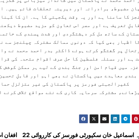
 احمد محمد نے پاکستان میں شاندار میزبانی پر شکریہ 
ان مضبوط، برادرانہ اور دیرینہ تعلقات قائم ہیں۔ ان
جز کا سامنا ہے اور یہ وقت یکجہتی کا ہے۔ ان کا کہنا
ابلِ تعریف ہے اور مصر اس تعاون کو مزید مضبوط دیکھن
تان کے ساتھ مل کر دہشتگردی اور شدت پسندی کے خاتمے 
ا اظہار بھی کیا کہ دونوں ممالک مشترکہ چیلنجز سے نم
تحال پر گفتگو کرتے ہوئے ڈاکٹر بدر احمد محمد نے واض
 ہے اور مسئلہ فلسطین کا حل صرف اقوام متحدہ کی قرار
غزہ میں قیام امن اور جنگ بندی کے لیے ہر ممکن کوشش ک
بندی معاہدے میں پاکستان نے بھی اہم اور قابلِ تحسین
کثیرالجہتی فورمز پر پاکستان کی غیر متزلزل حمای
ڑھانے، مشترکہ سرمایہ کاری کے نئے مواقع تلاش کرنے ا
ڈیرہ اسماعیل خان سکیورٹی فورسز کی کارروائی 22
افغان ا