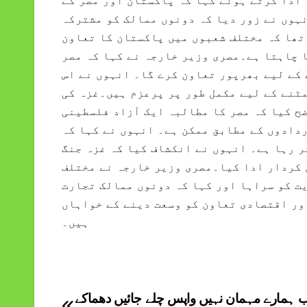
ادا کرتے ہوئے کہا کہ پاکستان اور مصر کے
ہوں نے زور دیا کہ دونوں ممالک کو مشترکہ
 تھا کہ مختلف شعبوں میں پاکستان کا تعاون
ا چاہتا ہے۔مصری وزیر خارجہ نے کہا کہ مصر
کے لیے بھرپور تعاون کرے گا۔ انہوں نے اس
ٹنے کے لیے مکمل طور پر پرعزم ہیں۔غزہ کی
ح کیا کہ مصر کا مطالبہ ایک آزاد فلسطینی
دادوں کے مطابق ممکن ہے۔ انہوں نے کہا کہ
ر رہا ہے۔ انہوں نے انکشاف کیا کہ غزہ جنگ
 کردار ادا کیا۔مصری وزیر خارجہ نے مختلف
ت کو سراہا اور کہا کہ دونوں ممالک تجارت
ور اقتصادی تعاون کو وسعت دینے کے خواہاں
ہیں۔
ب ہمارے مہمان نہیں واپس چلے جائیں دھماکے
Post