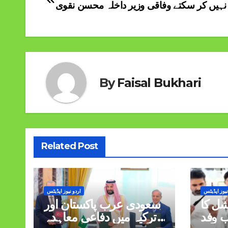
 نہیں کر سکتے وفاقی وزیر داخلہ محسن نقوی
navigation
By
Faisal Bukhari
Related Post
نیوز اپڈیٹس
اردو نیوز اپڈیٹس
شل کا
سعودی عرب پاکستان اور
 وفد
ترکیہ میں دفاعی معاہدہ