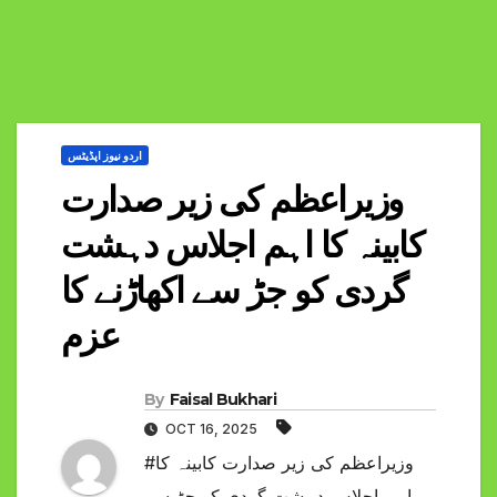
اردو نیوز اپڈیٹس
وزیراعظم کی زیر صدارت
کابینہ کا اہم اجلاس دہشت
گردی کو جڑ سے اکھاڑنے کا
عزم
By
Faisal Bukhari
OCT 16, 2025
#وزیراعظم کی زیر صدارت کابینہ کا
اہم اجلاس دہشت گردی کو جڑ سے