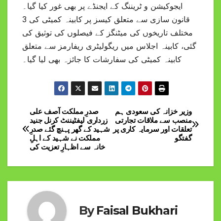
ایجوکیشن و ٹریننگ کے ایجنڈے پر بھی غور کیا گیا۔
قانون سازی سے متعلق کیسز پر کابینہ کمیٹی کی 3
مختلف تاریخوں کی میٹنگز کے فیصلوں کی توثیق کی
گئی، کابینہ اجلاس میں ریگولیٹری ریفارمز سے متعلق
کابینہ کمیٹی کی سفارشات کا جائزہ بھی لیا گیا۔
وزیر خزانہ کی سعودی ہم
صدرِ مملکت آصف علی
Post
منصب سے ملاقات تجارتی
زرداری لیفٹیننٹ کرنل جنید
تعلقات اور سرمایہ کاری پر
شہید کے گھر پہنچ گئے صدرِ
navigation
گفتگو
مملکت نے شہید کے اہلِ
خانہ سے اظہارِ تعزیت کی
By
Faisal Bukhari