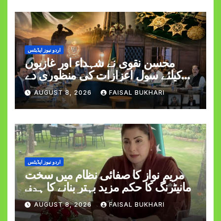
اردو نیوز اپڈیٹس
محسن نقوی نے شہداء اور غازیوں
کیلئے سول اعزازات کی منظوری دے
دی
AUGUST 8, 2026
FAISAL BUKHARI
اردو نیوز اپڈیٹس
مریم نواز کا صفائی نظام میں سخت
مانیٹرنگ کا حکم مزید بہتر بنانے کا ہدف
AUGUST 8, 2026
FAISAL BUKHARI