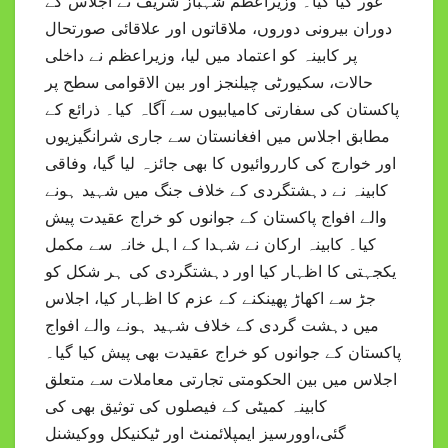
غور کیا گیا۔ وزیراعظم شہباز شریف نے اجلاس کے
دوران بیرونی دوروں، ملاقاتوں اور علاقائی صورتحال
پر کابینہ کو اعتماد میں لیا، وزیراعظم نے داخلی
حالات، سکیورٹی چیلنجز اور بین الاقوامی سطح پر
پاکستان کی سفارتی کامیابیوں سے آگاہ کیا۔ ذرائع کے
مطابق اجلاس میں افغانستان سے جاری شرانگیزیوں
اور خوارج کی کارروائیوں کا بھی جائزہ لیا گیا، وفاقی
کابینہ نے دہشتگردی کے خلاف جنگ میں شہید ہونے
والے افواج پاکستان کے جوانوں کو خراج عقیدت پیش
کیا۔ کابینہ ارکان نے شہدا کے اہل خانہ سے مکمل
یکجہتی کا اظہار کیا اور دہشتگردی کی ہر شکل کو
جڑ سے اکھاڑ پھینکنے کے عزم کا اظہار کیا، اجلاس
میں دہشت گردی کے خلاف شہید ہونے والے افواج
پاکستان کے جوانوں کو خراج عقیدت بھی پیش کیا گیا۔
اجلاس میں بین الحکومتی تجارتی معاملات سے متعلق
کابینہ کمیٹی کے فیصلوں کی توثیق بھی کی
گئی،اوورسیز ایمپلائمنٹ اور ٹیکنیکل ووکیشنل