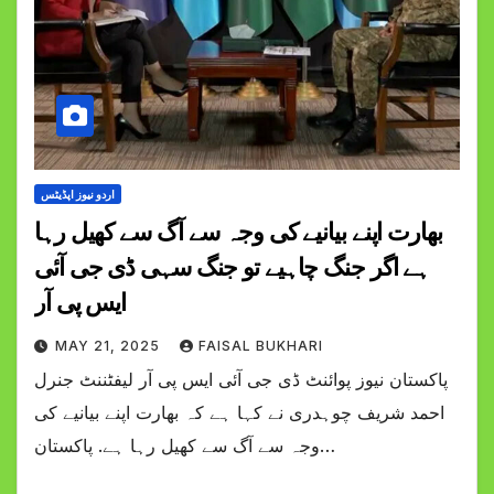
اردو نیوز اپڈیٹس
بھارت اپنے بیانیے کی وجہ سے آگ سے کھیل رہا
ہے اگر جنگ چاہیے تو جنگ سہی ڈی جی آئی
ایس پی آر
MAY 21, 2025
FAISAL BUKHARI
پاکستان نیوز پوائنٹ ڈی جی آئی ایس پی آر لیفٹننٹ جنرل
احمد شریف چوہدری نے کہا ہے کہ بھارت اپنے بیانیے کی
وجہ سے آگ سے کھیل رہا ہے. پاکستان…