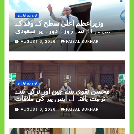
اردو نیوز اپڈیٹس
وزیراعظم اعلیٰ سطح کے وفد کے
ہمراہ سہ روزہ دورہ پر سعودی
عرب روانہ
AUGUST 6, 2026
FAISAL BUKHARI
اردو نیوز اپڈیٹس
محسن نقوی سے چین اور ترکیہ سے
تربیت یافتہ اے ایس پیز کی ملاقات
AUGUST 6, 2026
FAISAL BUKHARI