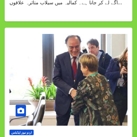
آگے لے کر جانا ہے۔ کمالیہ میں سیلاب متاثرہ علاقوں…
اردو نیوز اپڈیٹس