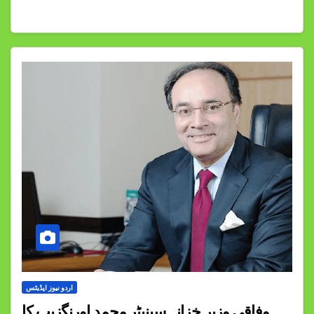
اردو نیوز اپڈیٹس
وفاقی وزیر خزانہ سینیٹر محمد اورنگزیب کا