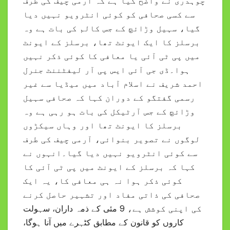
چوہدری نے واضح کیا ہے کہ آرمی چیف کی طرف
سے کسی صحافی کو کوئی انٹرویو نہیں دیا
گیا، سہیل وڑائچ کے جس کالم کی بات ہے وہ
برسلز کا ایک ایونٹ تھا، برسلز کے ایونٹ
میں پی ٹی آئی یا معافی کا کوئی ذکر نہیں
ہوا۔ڈی جی آئی ایس پی آر لیفٹننٹ جنرل
احمد شریف نے اسلام آباد میں میڈیا سے غیر
رسمی گفتگو کے دوران کہا کہ صحافی سہیل
وڑائچ کے جس آرٹیکل کی بات ہو رہی ہے وہ
برسلز کا ایونٹ تھا اور وہاں سیکڑوں
لوگوں نے تصویر بنوائی، آرمی چیف کی طرف
سے کوئی انٹرویو نہیں دیا گیا۔انہوں نے
کہا کہ برسلز کے ایونٹ میں پی ٹی آئی کا
کوئی ذکر ہوا نہ ہی معافی کا، یہ ایک
صحافی کی ذاتی مفاد اور تشہیر حاصل کرنے
کی اپنی کوشش ہے، 9 مئی کے ذمہ داران، سہولت
کاروں کو قانون کے مطابق کٹہرے میں آنا ہوگا،