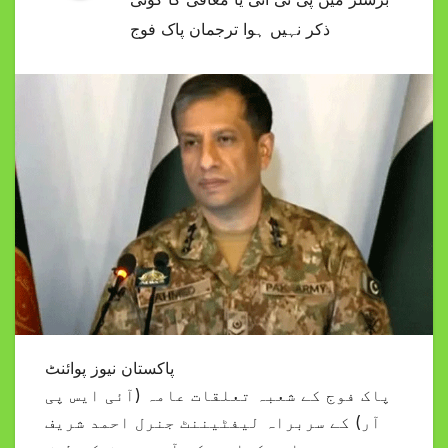
ذکر نہیں ہوا ترجمان پاک فوج
پاکستان نیوز پوائنٹ
پاک فوج کے شعبہ تعلقات عامہ (آئی ایس پی
آر) کے سربراہ لیفٹیننٹ جنرل احمد شریف