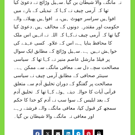
نہ مانگنے والا شیطان بن گیا۔سہیل وڑائچ نے دعویٰ کیا
تھا کہ آرمی چیف نے کہا کہ تبدیلی کے بارے میں
افواہیں سراسر جھوٹ ہیں، یہ افواہیں پھیلانے والے
حکومت اور مقتدرہ دونوں کے مخالف ہیں۔دعویٰ کیا
گیا تھا کہ آرمی چیف نےکہا کہ اللہ نے انہیں اس ملک
کا محافظ بنایا ہے، اس کے علاوہ کسی عہدے کی
خواہش نہیں ہے۔سہیل وڑائچ کے مطابق ایک سوال
پر فیلڈ مارشل عاصم منیر نے کہا تھا کہ سیاسی
مصالحت سچے دل سے معافی مانگنے سے ممکن ہے۔
سینئر صحافی کے مطابق آرمی چیف نے سیاسی
مصالحت پر گفتگو کے دوران تخلیق آدم سے متعلق
قرآنی آیات کا حوالہ دیتے ہوئے کہا تھا کہ تخلیق آدم
کے بعد ابلیس کے سوا سب نے آدم کو خدا کا حکم
سمجھ کر قبول کیا، معافی مانگنے والے فرشتے رہے
اور معافی نہ مانگنے والا شیطان بن گیا۔