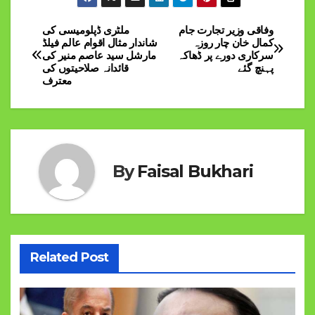
وفاقی وزیر تجارت جام
ملٹری ڈپلومیسی کی
Post
کمال خان چار روزہ
شاندار مثال اقوام عالم فیلڈ
سرکاری دورے پر ڈھاکہ
مارشل سید عاصم منیر کی
navigation
پہنچ گئے
قائدانہ صلاحیتوں کی
معترف
By
Faisal Bukhari
Related Post