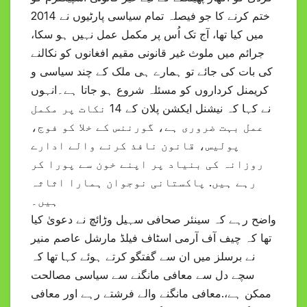
ختم کرنے کا جو فیصلہ تمام سیاسی پارٹیوں نے 2014
میں کیا تھا، آج تک اُس پر مکمل عمل نہیں ہو سکا،
جرائم میں ملوث غیر قانونی مقیم افغانوں کو نکالنے
کی بات کی جائے تو ہمارے ہی ملک کے چند سیاسی و
کریمنل کرداروں کو مسئلہ شروع ہو جاتا ہے۔انہوں
نے کہا کہ نیشنل ایکشن پلان کے 14 نکات پر مکمل
عمل بہت ضروری ہے، گورننس کے خلا کو فوج،
پولیس، قانون نافذ کرنے والے ادارے
روزانہ کی بنیاد پر اپنے خون سے پورا کر
رہے ہیں. پاکستانی نوجوان ہمارا اثاثہ
ہیں۔
واضح رہے کہ سینئر صحافی سہیل وڑائچ نے دعویٰ کیا
تھا کہ چیف آف آرمی اسٹاف فیلڈ مارشل عاصم منیر
نے برسلز میں ان سے گفتگو کرتے ہوئے کہا تھا کہ
سچے دل سے معافی مانگنے سے سیاسی مصالحت
ممکن ہے،.معافی مانگنے والے فرشتے رہے اور معافی