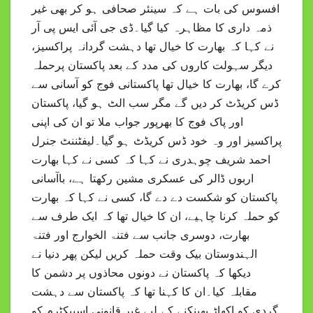
افسوس کی بات ہے کہ سینئر صحافی ہو کر بھی غیر
ذمہ داری کا مظاہرہ کیا گیا۔ڈی جی آئی ایس پی آر
نے کہا کہ بھارت کا خیال تھا دہشت گردانہ پراکسیز،
دیگر سہولت کاروں کی مدد کے بعد پاکستان پرحملہ
کرے گا، بھارت کا خیال تھا پاکستانی فوج کو آسانی سے
ڈس کریڈٹ کر دیں گے مگر سب الٹ ہو گیا، پاکستان
اور پاک فوج کا بھرپور جواب ملا تو ان کی اپنی
پراکسیز اور وہ خود ڈس کریڈٹ ہو گیا۔لیفٹننٹ جنرل
احمد شریف چوہدری نے کہا کہ کسی نے کہا بھارت
اربوں ڈالر کی عسکری مشین رکھتا ہے، باآسانی
پاکستان کو شکست دے دے گا، کسی نے کہا کہ بھارت
کو حملہ کرنا چاہیے، ان کا خیال تھا کہ ایک طرف سے
بھارت، دوسری جانب سے فتنۃ الخوارج اور فتنۃ
الہندوستان بیک وقت حملہ کریں لیکن پھر دنیا نے
دیکھا کہ پاکستان نے دونوں محاذوں پر دشمن کا
مقابلہ کیا۔ان کا کہنا تھا کہ پاکستان سے دہشت
گردی کو اکھاڑ پھینکنے کے لیے غیر قانونی اسپیکٹرم کو