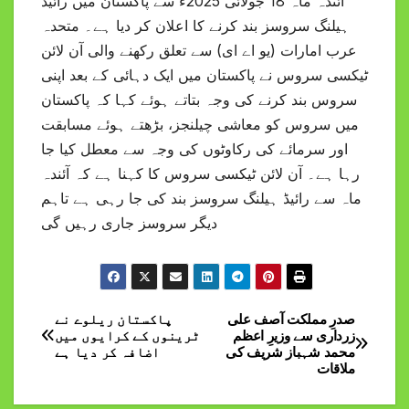
آئندہ ماہ 18 جولائی 2025ء سے پاکستان میں رائیڈ
ہیلنگ سروسز بند کرنے کا اعلان کر دیا ہے۔ متحدہ
عرب امارات (یو اے ای) سے تعلق رکھنے والی آن لائن
ٹیکسی سروس نے پاکستان میں ایک دہائی کے بعد اپنی
سروس بند کرنے کی وجہ بتاتے ہوئے کہا کہ پاکستان
میں سروس کو معاشی چیلنجز، بڑھتے ہوئے مسابقت
اور سرمائے کی رکاوٹوں کی وجہ سے معطل کیا جا
رہا ہے۔ آن لائن ٹیکسی سروس کا کہنا ہے کہ آئندہ
ماہ سے رائیڈ ہیلنگ سروسز بند کی جا رہی ہے تاہم
دیگر سروسز جاری رہیں گی
صدرِ مملکت آصف علی
پاکستان ریلوے نے
Post
زرداری سے وزیرِ اعظم
ٹرینوں کے کرایوں میں
محمد شہباز شریف کی
اضافہ کر دیا ہے
navigation
ملاقات