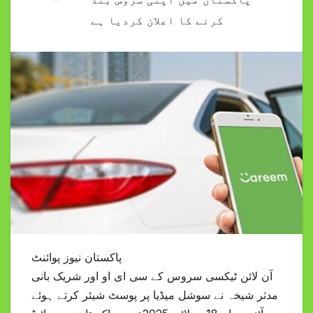
کرنے کا اعلان کردیا ہے
پاکستان نیوز پوائنٹ
آن لائن ٹیکسی سروس کے سی ای او اور شریک بانی
مدثر شیخہ نے سوشل میڈیا پر پوسٹ شیئر کرتے ہوئے