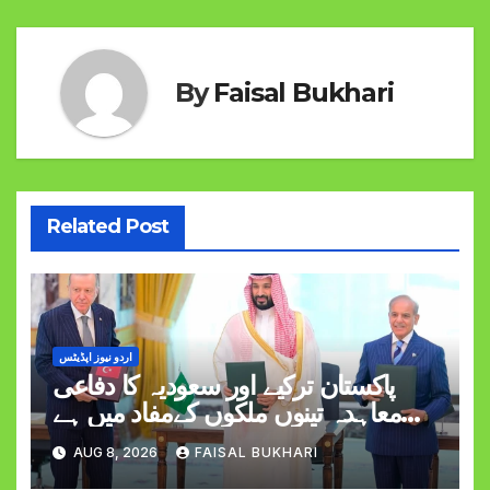
By
Faisal Bukhari
Related Post
اردو نیوز اپڈیٹس
پاکستان ترکیے اور سعودیہ کا دفاعی
معاہدہ تینوں ملکوں کےمفاد میں ہے
وزیراعظم شہبازشریف
AUG 8, 2026
FAISAL BUKHARI