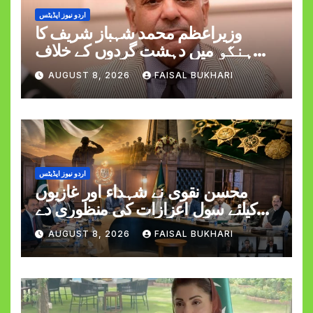
اردو نیوز اپڈیٹس
وزیراعظم محمد شہباز شریف کا
ہنگو میں دہشت گردوں کے خلاف
کارروائی کے دوران کیپٹن حمزہ اکرم
AUGUST 8, 2026
FAISAL BUKHARI
کی شہادت پر اظہارِ افسوس
اردو نیوز اپڈیٹس
محسن نقوی نے شہداء اور غازیوں
کیلئے سول اعزازات کی منظوری دے
دی
AUGUST 8, 2026
FAISAL BUKHARI