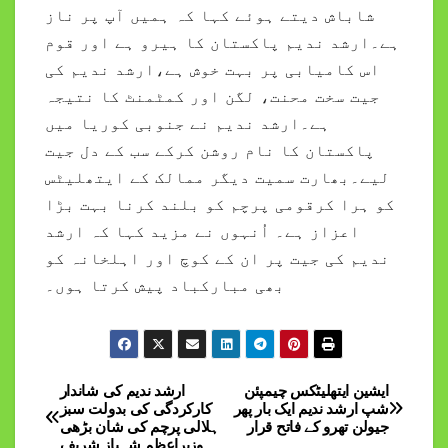
شاباش دیتے ہوئے کہا کہ ہمیں آپ پر ناز
ہے۔ارشد ندیم پاکستان کا ہیرو ہے اور قوم
اس کامیابی پر بہت خوش ہے،ارشد ندیم کی
جیت سخت محنت، لگن اور کمٹمنٹ کا نتیجہ
ہے۔ارشد ندیم نے جنوبی کوریا میں
پاکستان کا نام روشن کرکے سب کے دل جیت
لیے۔بھارت سمیت دیگر ممالک کے ایتھلیٹس
کو ہرا کرقومی پرچم کو بلند کرنا بہت بڑا
اعزاز ہے۔ اُنہوں نے مزید کہا کہ ارشد
ندیم کی جیت پر ان کے کوچ اور اہلخانہ کو
بھی مبارکباد پیش کرتا ہوں۔
ایشین ایتھلیٹکس چیمپئن
ارشد ندیم کی شاندار
Post
شپ ارشد ندیم ایک بار پھر
کارکردگی کی بدولت سبز
جیولن تھرو کے فاتح قرار
ہلالی پرچم کی شان بڑھی
navigation
وزیراعظم شہباز شریف