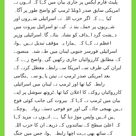
پلیٹ فارم ایکس پر جاری بیان میں کہا کہ انہوں نے
امریکی سابق صدر ڈونلڈ ٹرمپ کو واضح طور پر آگاہ
کیا ہے کہ اگر حزب اللہ نے اسرائیلی شہروں اور
شہریوں پر حملے بند نہ کیے تو اسرائیل بیروت میں
دہشت گرد اہداف کو نشانہ بنائے گا۔اسرائیلی وزیر
اعظم نے کہا کہ ہمارا یہ مؤقف تبدیل نہیں ہوا،
اسرائیلی فورسز جنوبی لبنان میں طے شدہ منصوبے
کے مطابق کارروائیاں جاری رکھیں گی۔واضح رہے کہ
ایران کی طرف سے امریکا سے رابطے معطل کرنے کے
بعد امریکی صدر ٹرمپ نے نیتن یاہو سے ہنگامی
رابطہ کیا تھا اور ٹرمپ نے لبنان میں اسرائیلی
کارروائیاں روکنے کا اعلان کیا تھا۔ٹروتھ سوشل پر اپنے
بیان میں ٹرمپ نے کہا کہ بیروت کی جانب کوئی فوج
نہیں بھیجی جائے گی اور جو فوجی دستے روانہ ہوچکے
ہیں انہیں واپس موڑ دیا گیا ہے۔انہوں نے مزید کہا
کہ اعلیٰ سطح کے نمائندوں کے ذریعے ان کا حزب اللہ
کے ساتھ بھی بہت اچھا رابطہ ہوا، جس میں جنگ