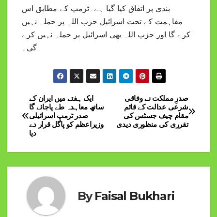
بندی پر اتفاق کیا گیا ہے۔ٹرمپ کے مطابق اس
مفاہمت کے تحت اسرائیل حزب اللہ پر حملہ نہیں
کرے گا اور حزب اللہ بھی اسرائیل پر حملہ نہیں کرے
گی۔
صدرِ مملکت نے وفاقی
ایک ہفتے میں ایران کے
Post
شرعی عدالت کے قائم
ساتھ معاہدہ طے پاجائے گا
مقام چیف جسٹس کی
صدر ٹرمپ اسرائیلی
navigation
تقرری کی منظوری دیدی
وزیراعظم کو پاگل قرار دے
دیا
By
Faisal Bukhari