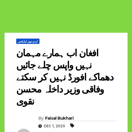
اردو نیوز اپڈیٹس
افغان اب ہمارے مہمان
نہیں واپس چلے جائیں
دھماکے افورڈ نہیں کر سکتے
وفاقی وزیر داخلہ محسن
نقوی
By
Faisal Bukhari
DEC 1, 2025