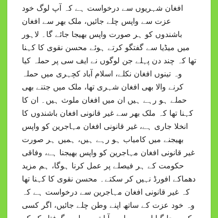
افغان شہریوں سے درخواست ہے کہ آپ لوگ خود
عزت سے واپس چلے جائیں، ملک بھر سے افغان
باشندوں کو ہر صورت واپس بھیجا جائے گا۔ لاہور
میں میڈیا سے گفتگو کرتے ہوئے محسن نقوی کا کہنا
تھا کہ چند دن پہلے جن لوگوں نے ایف سی پر حملہ کیا
وہ تینوں افغان نکلے، اسلام آباد کچہری میں حملہ
کرنے والا بھی افغان شہری تھا، ملک میں جتنے بھی
حملے ہو رہے ہیں ان میں افغان ملوث ہیں۔ ان کا
کہنا تھا کہ ملک بھر سے غیر قانونی افغان باشندوں کا
انخلا جاری ہے، غیر قانونی افغان مہاجرین کو واپس
بھیجنے میں کامیاب ہو رہے ہیں، ہمیں ہر صورت
غیر قانونی افغان مہاجرین کو واپس بھیجنا ہے، وفاقی
حکومت کے ہر فیصلے پر عمل کرنا ہوگا، ہم مزید
دھماکے افورڈ نہیں کر سکتے۔ محسن نقوی کا کہنا تھا
کہ غیر قانونی افغان مہاجرین سے درخواست ہے کہ
وہ خود عزت کے ساتھ اپنے وطن چلے جائیں، اگر کسی