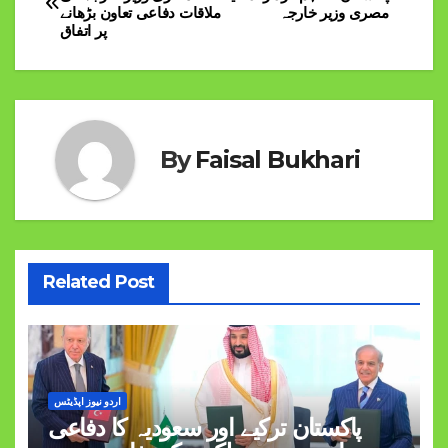
مصری وزیر خارجہ
ملاقات دفاعی تعاون بڑھانے
navigation
پر اتفاق
By
Faisal Bukhari
Related Post
اردو نیوز اپڈیٹس
پاکستان ترکیے اور سعودیہ کا دفاعی