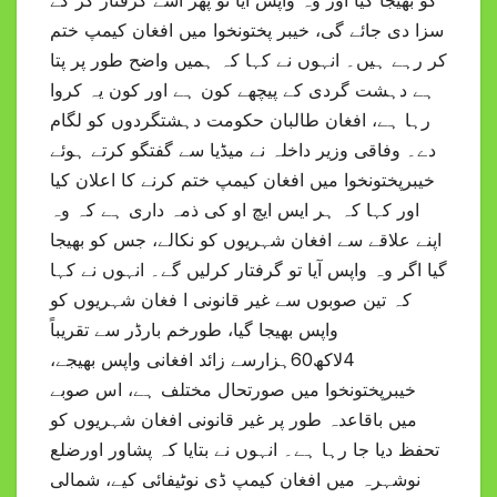
کو بھیجا گیا اور وہ واپس آیا تو پھر اسے گرفتار کر کے
سزا دی جائے گی، خیبر پختونخوا میں افغان کیمپ ختم
کر رہے ہیں۔ انہوں نے کہا کہ ہمیں واضح طور پر پتا
ہے دہشت گردی کے پیچھے کون ہے اور کون یہ کروا
رہا ہے، افغان طالبان حکومت دہشتگردوں کو لگام
دے۔ وفاقی وزیر داخلہ نے میڈیا سے گفتگو کرتے ہوئے
خیبرپختونخوا میں افغان کیمپ ختم کرنے کا اعلان کیا
اور کہا کہ ہر ایس ایچ او کی ذمہ داری ہے کہ وہ
اپنے علاقے سے افغان شہریوں کو نکالے، جس کو بھیجا
گیا اگر وہ واپس آیا تو گرفتار کرلیں گے۔ انہوں نے کہا
کہ تین صوبوں سے غیر قانونی ا فغان شہریوں کو
واپس بھیجا گیا، طورخم بارڈر سے تقریباً
4لاکھ60ہزارسے زائد افغانی واپس بھیجے،
خیبرپختونخوا میں صورتحال مختلف ہے، اس صوبے
میں باقاعدہ طور پر غیر قانونی افغان شہریوں کو
تحفظ دیا جا رہا ہے۔ انہوں نے بتایا کہ پشاور اورضلع
نوشہرہ میں افغان کیمپ ڈی نوٹیفائی کیے، شمالی