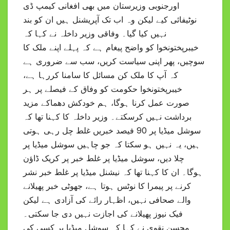
اورجنوبی وزیرستان میں بھی افغانی کیمپ ڈی
نوٹیفائی کیے لیکن وہ اب تک آپریشنل ہیں ان کو بند
نہیں کیا گیا۔ وفاقی وزیر داخلہ نے کہا کہ
خیبرپختونخوا کو واضح پیغام ہے کہ پہلے اپنے ملک کا
سوچیں، پھر اپنی سیاست کریں، سب سے ضروری ہے
کہ آپ کا ملک کن مسائل کا سامنا کررہا ہے،
خیبرپختونخوا حکومت کو وفاق کے فیصلے پر ہر
صورت عمل کرنا ہوگا، ہم خودکش دھماکے مزید
برداشت نہیں کرسکتے۔ وزیر داخلہ کا کہنا تھا کہ
سوشل میڈیا پر 90 فیصد خبریں غلط چل رہی ہوتی
ہیں، یہ نہیں ہو سکتا کہ جو چاہیں سوشل میڈیا پر
چلا دیں، سوشل میڈیا پر غلط خبر پر کریک ڈاؤن
ہوگا۔ ان کا کہنا تھا کہ نیشنل میڈیا پر غلط خبر نشر
کرنے پر پیمرا کا نوٹس ہوتا ہے، جھوٹی خبر پھیلانے
والے صحافی نہیں، اظہار رائے کی آزادی ہے لیکن
فیک نیوز پھیلانے کی اجازت نہیں دی جا سکتی۔
محسن نقوی نے کہا کہ سوشل میڈیا پر کسی کی