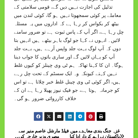
تذلیل کی اجازت نہیں دیں گے، قومی سلامتی کے
معاملے پر کوئی سمجھوتا نہیں ہو گا، کوئی لندن میں
بیٹھ کر بکواس کر رہا ہے کہ اداروں میں یہ مسئلہ
چل رہا ہے، اگر آپ کے پاس ثبوت ہے تو ضرور سامنے
لائیں۔ انہوں نے کہا جو لوگ باہر بیٹھے ہیں انہیں بتا
دوں کہ آپ لوگ بہت جلد واپس آرہے ہیں، بہت جلد
آپ کو یہاں لائیں گے اور ساری باتوں کا جواب دینا
ہوگا۔ ان کا کہنا تھاکہ ہم ٹی وی چینلز کو کیوں غلط
نہیں کہتے کیونکہ وہ ایک سسٹم کے تحت چل رہے
ہیں، اگر کوئی ٹی وی چینل غلط خبر چلاتا ہے تو اس
کو جرمانہ ہوتا ہے، جو فیک نیوز پھیلا رہا ہے ان کے
خلاف کارروائی ضرور ہو گی۔
غزہ جنگ بندی معاہدے میں
فیلڈ مارشل عاصم منیر سے
Post
پاکستان نے اہم کردار ادا کیا
مصری وزیر خارجہ کی