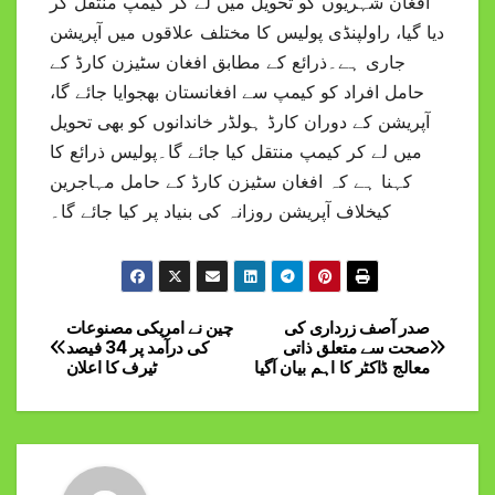
افغان شہریوں کو تحویل میں لے کر کیمپ منتقل کر
دیا گیا، راولپنڈی پولیس کا مختلف علاقوں میں آپریشن
جاری ہے۔ذرائع کے مطابق افغان سٹیزن کارڈ کے
حامل افراد کو کیمپ سے افغانستان بھجوایا جائے گا،
آپریشن کے دوران کارڈ ہولڈر خاندانوں کو بھی تحویل
میں لے کر کیمپ منتقل کیا جائے گا۔پولیس ذرائع کا
کہنا ہے کہ افغان سٹیزن کارڈ کے حامل مہاجرین
کیخلاف آپریشن روزانہ کی بنیاد پر کیا جائے گا۔
صدر آصف زرداری کی
چین نے امریکی مصنوعات
Post
صحت سے متعلق ذاتی
کی درآمد پر 34 فیصد
معالج ڈاکٹر کا اہم بیان آگیا
ٹیرف کا اعلان
navigation