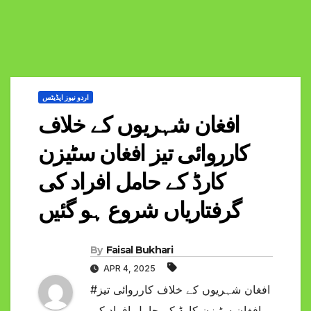
اردو نیوز اپڈیٹس
افغان شہریوں کے خلاف
کارروائی تیز افغان سٹیزن
کارڈ کے حامل افراد کی
گرفتاریاں شروع ہو گئیں
By
Faisal Bukhari
APR 4, 2025
#افغان شہریوں کے خلاف کارروائی تیز
افغان سٹیزن کارڈ کے حامل افراد کی