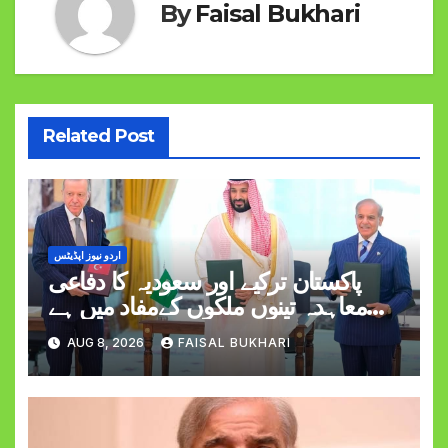
By
Faisal Bukhari
Related Post
اردو نیوز اپڈیٹس
پاکستان ترکیے اور سعودیہ کا دفاعی
معاہدہ تینوں ملکوں کےمفاد میں ہے
وزیراعظم شہبازشریف
AUG 8, 2026
FAISAL BUKHARI