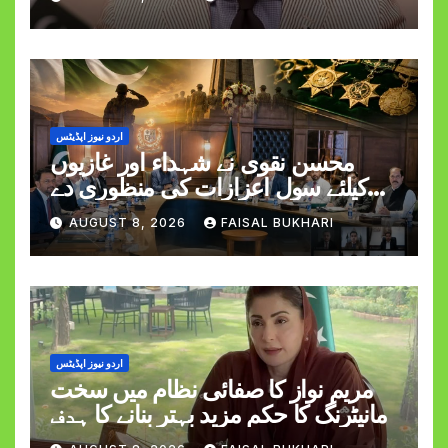
کی شہادت پر اظہارِ افسوس
اردو نیوز اپڈیٹس
محسن نقوی نے شہداء اور غازیوں
کیلئے سول اعزازات کی منظوری دے
دی
AUGUST 8, 2026
FAISAL BUKHARI
اردو نیوز اپڈیٹس
مریم نواز کا صفائی نظام میں سخت
مانیٹرنگ کا حکم مزید بہتر بنانے کا ہدف