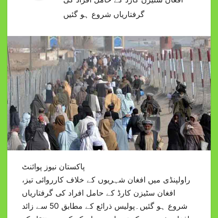
گرفتاریاں شروع ہو گئیں
پاکستان نیوز پوائنٹ
راولپنڈی میں افغان شہریوں کے خلاف کارروائی تیز،
افغان سٹیزن کارڈ کے حامل افراد کی گرفتاریاں
شروع ہو گئیں۔پولیس ذرائع کے مطابق 50 سے زائد