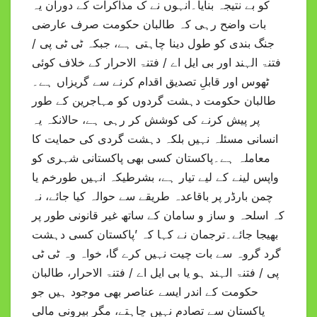
کو بے نتیجہ بنایا۔انہوں نے ک مذاکرات کے دوران یہ
بات واضح رہی کہ طالبان حکومت صرف عارضی
جنگ بندی کو طول دینا چاہتی ہے، جبکہ ٹی ٹی پی /
فتنۃ الہند اور بی ایل اے / فتنۃ الاحرار کے خلاف کوئی
ٹھوس اور قابلِ تصدیق اقدام کرنے سے گریزاں ہے۔
طالبان حکومت دہشت گردوں کو مہاجرین کے طور
پر پیش کرنے کی کوشش کر رہی ہے، حالانکہ یہ
انسانی مسئلہ نہیں بلکہ دہشت گردی کی حمایت کا
معاملہ ہے۔پاکستان کسی بھی پاکستانی شہری کو
واپس لینے کے لیے تیار ہے، بشرطیکہ انہیں طورخم یا
چمن بارڈر پر باقاعدہ طریقے سے حوالہ کیا جائے، نہ
کہ اسلحہ و ساز و سامان کے ساتھ غیر قانونی طور پر
بھیجا جائے۔ترجمان نے کہا کہ ’پاکستان کسی دہشت
گرد گروہ سے بات چیت نہیں کرے گا، خواہ وہ ٹی ٹی
پی / فتنۃ الہند ہو یا بی ایل اے / فتنۃ الاحرار، طالبان
حکومت کے اندر ایسے عناصر بھی موجود ہیں جو
پاکستان سے تصادم نہیں چاہتے، مگر بیرونی مالی