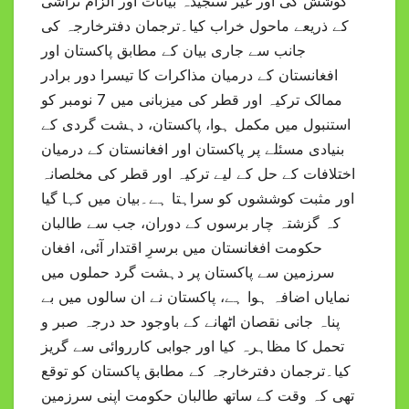
کوشش کی اور غیر سنجیدہ بیانات اور الزام تراشی
کے ذریعے ماحول خراب کیا۔ترجمان دفترخارجہ کی
جانب سے جاری بیان کے مطابق پاکستان اور
افغانستان کے درمیان مذاکرات کا تیسرا دور برادر
ممالک ترکیہ اور قطر کی میزبانی میں 7 نومبر کو
استنبول میں مکمل ہوا، پاکستان، دہشت گردی کے
بنیادی مسئلے پر پاکستان اور افغانستان کے درمیان
اختلافات کے حل کے لیے ترکیہ اور قطر کی مخلصانہ
اور مثبت کوششوں کو سراہتا ہے۔بیان میں کہا گیا
کہ گزشتہ چار برسوں کے دوران، جب سے طالبان
حکومت افغانستان میں برسرِ اقتدار آئی، افغان
سرزمین سے پاکستان پر دہشت گرد حملوں میں
نمایاں اضافہ ہوا ہے، پاکستان نے ان سالوں میں بے
پناہ جانی نقصان اٹھانے کے باوجود حد درجہ صبر و
تحمل کا مظاہرہ کیا اور جوابی کارروائی سے گریز
کیا۔ترجمان دفترخارجہ کے مطابق پاکستان کو توقع
تھی کہ وقت کے ساتھ طالبان حکومت اپنی سرزمین