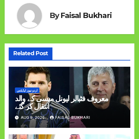
By
Faisal Bukhari
Related Post
اردو نیوز اپڈیٹس
معروف فٹبالر لیونل میسی کے والد
انتقال کر گئے
AUG 9, 2026
FAISAL BUKHARI