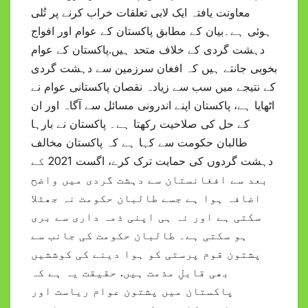
معاونت یافتہ ایک لابی تعلقات خراب کرنے پر تُلی
ہوئی ہے۔بیان کے مطابق پاکستان کے عوام اور افواج
دہشت گردی کے خلاف متحد ہیں.پاکستان کے عوام
بخوبی جانتے ہیں کہ افغان سرزمین سے دہشت گردی
کے نتیجے میں سب سے زیادہ نقصان پاکستانی عوام نے
اٹھایا ہے، پاکستان اپنے اندرونی مسائل سے آگاہ اور ان
کے حل کی صلاحیت رکھتا ہے۔ پاکستان نے بارہا
طالبان حکومت سے کہا ہے کہ پاکستان مخالف
دہشت گردوں کی حمایت ترک کرے، اگست 2021 کے
بعد سے افغانستان سے دہشت گردی میں واضح
اضافہ ہوا ہے جسے طالبان حکومت نہ جھٹلا
سکتی ہے اور نہ ہی اپنی ذمہ داری سے بری
ہو سکتی ہے۔ طالبان حکومت کی جانب سے
پشتون قوم پرستی کو ہوا دینے کی کوششیں
بھی قابلِ مذمت ہیں. حقیقت یہ ہے کہ
پاکستان میں پشتون عوام ریاست اور