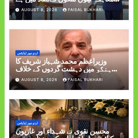
وزیراعظم شہبازشریف
AUGUST 8, 2026
FAISAL BUKHARI
اردو نیوز اپڈیٹس
وزیراعظم محمد شہباز شریف کا
ہنگو میں دہشت گردوں کے خلاف
کارروائی کے دوران کیپٹن حمزہ اکرم
AUGUST 8, 2026
FAISAL BUKHARI
کی شہادت پر اظہارِ افسوس
اردو نیوز اپڈیٹس
محسن نقوی نے شہداء اور غازیوں