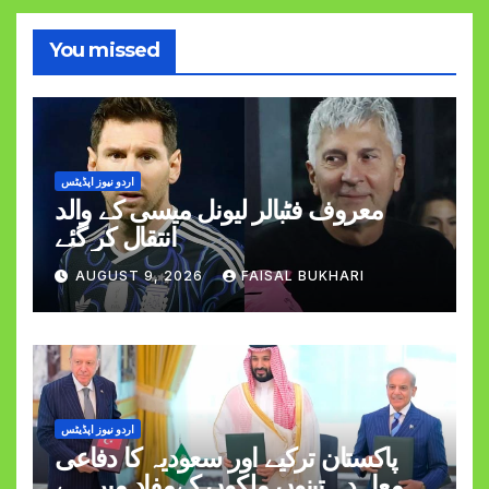
You missed
اردو نیوز اپڈیٹس
معروف فٹبالر لیونل میسی کے والد
انتقال کر گئے
AUGUST 9, 2026
FAISAL BUKHARI
اردو نیوز اپڈیٹس
پاکستان ترکیے اور سعودیہ کا دفاعی
معاہدہ تینوں ملکوں کےمفاد میں ہے