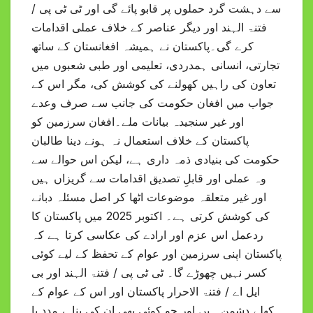
سے دہشت گرد حملوں پر قابو پائے گی اور ٹی ٹی پی /
فتنۃ الہند اور دیگر عناصر کے خلاف عملی اقدامات
کرے گی۔پاکستان نے ہمیشہ افغانستان کے ساتھ
تجارتی، انسانی ہمدردی، تعلیمی اور طبی شعبوں میں
تعاون کی راہیں کھولنے کی کوشش کی، مگر اس کے
جواب میں افغان حکومت کی جانب سے صرف وعدے
اور غیر سنجیدہ بیانات ملے۔افغان سرزمین کو
پاکستان کے خلاف استعمال نہ ہونے دینا طالبان
حکومت کی بنیادی ذمہ داری ہے، لیکن اس حوالے سے
وہ عملی اور قابلِ تصدیق اقدامات سے گریزاں ہیں
اور غیر متعلقہ موضوعات اٹھا کر اصل مسئلہ دبانے
کی کوشش کرتی ہے۔ اکتوبر 2025 میں پاکستان کا
ردعمل اس عزم اور ارادے کی عکاسی کرتا ہے کہ
پاکستان اپنی سرزمین اور عوام کے تحفظ کے لیے کوئی
کسر نہیں چھوڑے گا۔ ٹی ٹی پی / فتنۃ الہند اور بی
ایل اے / فتنۃ الاحرار پاکستان اور اس کے عوام کے
کھلے دشمن ہیں اور جو کوئی بھی ان کی پناہ، مدد یا