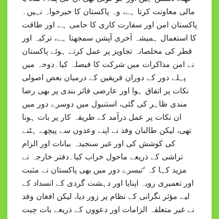
مالی معاونت کرتا ہے، وہ پاکستان کا خیرخواہ نہیں۔
پاکستان امن اور سفارت کاری کا حامی ہے اور طاقت
کا استعمال ہمیشہ آخری آپشن سمجھتا ہے، ترکیہ اور
قطر کی مخلصانہ تجاویز پر عمل کرتے ہوئے پاکستان
نے امن مذاکرات میں شرکت کا فیصلہ کیا۔دوحہ میں
پہلے دور کے دوران فریقین کے درمیان بعض اصولی
نکات پر اتفاق ہوا اور عارضی فائر بندی پر بھی رضا
مندی ظاہر کی گئی، استنبول میں دوسرے دور میں
ان نکات پر عمل درآمد کے طریقہ کار پر بات ہونا
تھی، لیکن طالبان وفد نے اپنے وعدوں سے پیچھے ہٹنے
کی کوشش کی اور غیر سنجیدہ بیانات اور الزام
تراشی کے ذریعے ماحول خراب کیا۔دفتر خارجہ نے
مزید کہا کہ ‘تیسرے دور میں بھی پاکستان نے مثبت
اور تعمیری رویہ اپنایا اور دہشت گردی کے انسداد کے
لیے مؤثر نگرانی کے نظام پر زور دیا، لیکن افغان وفد
نے غیر متعلقہ الزامات اور دعووں کے ذریعے بات چیت