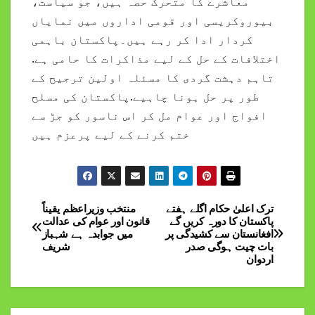
معاشرے کا متحرک حصہ ہیں، جو سیاست،
بیوروکریسی اور قومی اداروں میں نمایاں
کردار ادا کر رہے ہیں۔پاکستان باہمی
اختلافات کے حل کے لیے مذاکرات کا حامی ہے.
تاہم دہشت گردی کا مسئلہ اولین ترجیح کے
طور پر حل ہونا چاہیے.پاکستان کی مسلح
افواج اور عوام مل کر اس ناسور کو جڑ سے
ختم کرنے کے لیے پرعزم ہیں
ترک اعلیٰ حکام اگلے ہفتے
منتخب وزیراعظم یقیناً
Post
پاکستان کا دورہ کریں گے
قانون اور عوام کی عدالت
افغانستان سے کشیدگی پر
میں جوابدہ ہے شہباز
navigation
بات چیت ہوگی صدر
شریف
اردوان