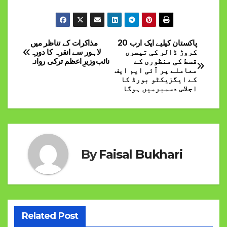
پاکستان کیلیے ایک ارب 20
مذاکرات کے تناظر میں
Post
کروڑ ڈالر کی تیسری
لاہور سے انقرہ کا دورہ
قسط کی منظوری کے
نائب وزیرِ اعظم ترکی روانہ
navigation
معاملے پر آئی ایم ایف
کے ایگزیکٹو بورڈ کا
اجلاس دسمبرمیں ہوگا
By
Faisal Bukhari
Related Post