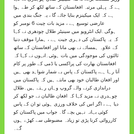
ہے کہ پہلی مرتبہ افغانستان کے ساتھ لکھ کر طے ہوا
ہے کہ ایک میکینزم بنایا جائے گا ، یہ جنگ بندی میں
عارضی توسیع ہے ، مزید بات چیت 6 نومبر کو
ہوگی۔ایک انٹرویو میں سینیٹر طلال چودھری نے کہا
کہ یہ پاکستان کی دہری جیت ہے ، ہمارا موقف دنیا
کے علاوہ ہمسائے نے بھی مانا اور افغانستان کے ساتھ
ثالثوں کی موجودگی میں بات ہوئی۔انہوں نے کہا کہ
افغانستان بھارت کی پراکسی یا ڈمی کے طور پر کام
آتا رہا ہے، پاکستان کے پاس بے شمار شواہد بھی ہیں
اور افغان طالبان خود بھی مانتے ہیں کہ پاکستان میں
دراندازی کرنے والے گروپ وہاں رہتے ہیں۔طلال
چوہدری نے مزید کہا کہ افغان طالبان نے جو لکھ کر
دیا ہے ، اگر اس کی خلاف ورزی ہوئی تو ان کے پاس
کوئی بہانہ نہیں بچے گا۔ جواب میں پاکستان کو
کارروائی کرنا پڑی تو زیادہ مضبوطی سے کھڑے ہوں
گے۔