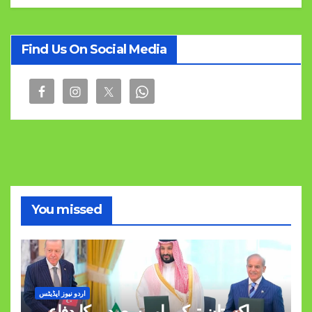
Find Us On Social Media
You missed
اردو نیوز اپڈیٹس
پاکستان ترکیے اور سعودیہ کا دفاعی