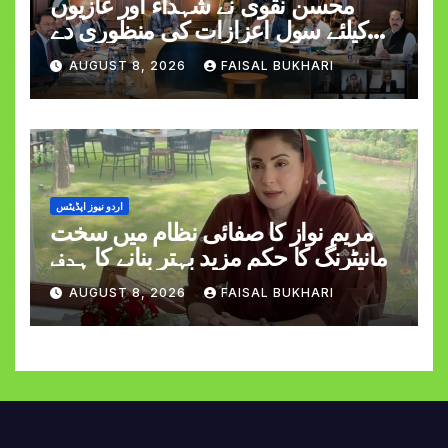
محسن نقوی نے شہداء اور غازیوں
کیلئے سول اعزازات کی منظوری دے
دی
AUGUST 8, 2026
FAISAL BUKHARI
اردو نیوز اپڈیٹس
مریم نواز کا صفائی نظام میں سخت
مانیٹرنگ کا حکم مزید بہتر بنانے کا ہدف
AUGUST 8, 2026
FAISAL BUKHARI