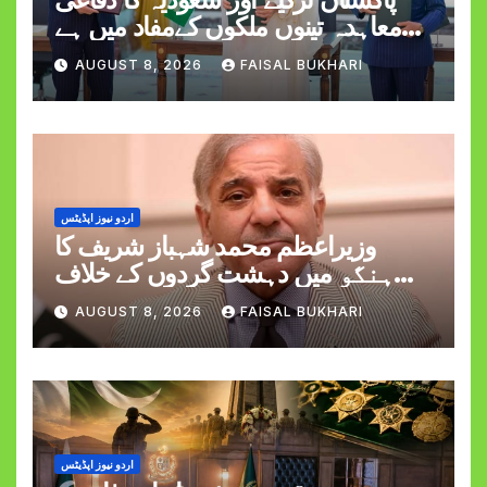
معاہدہ تینوں ملکوں کےمفاد میں ہے
وزیراعظم شہبازشریف
AUGUST 8, 2026
FAISAL BUKHARI
اردو نیوز اپڈیٹس
وزیراعظم محمد شہباز شریف کا
ہنگو میں دہشت گردوں کے خلاف
کارروائی کے دوران کیپٹن حمزہ اکرم
AUGUST 8, 2026
FAISAL BUKHARI
کی شہادت پر اظہارِ افسوس
اردو نیوز اپڈیٹس