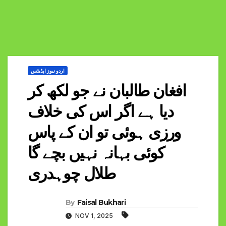
اردو نیوز اپڈیٹس
افغان طالبان نے جو لکھ کر
دیا ہے اگر اس کی خلاف
ورزی ہوئی تو ان کے پاس
کوئی بہانہ نہیں بچے گا
طلال چوہدری
By
Faisal Bukhari
NOV 1, 2025