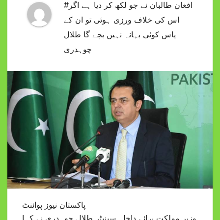
#افغان طالبان نے جو لکھ کر دیا ہے اگر
اس کی خلاف ورزی ہوئی تو ان کے
پاس کوئی بہانہ نہیں بچے گا طلال
چوہدری
پاکستان نیوز پوائنٹ
وزیر مملکت برائے داخلہ سینیٹر طلال چوہدری نے کہا