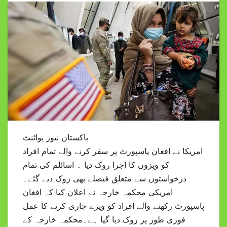
پاکستان نیوز پوائنٹ
امریکا نے افغان پاسپورٹ پر سفر کرنے والے تمام افراد
کو ویزوں کا اجرا روک دیا ۔ اسائلم کی تمام
درخواستوں سے متعلق فیصلے بھی روک دیے گئے۔
امریکی محکمہ خارجہ نے اعلان کیا کہ افغان
پاسپورٹ رکھنے والے افراد کو ویزے جاری کرنے کا عمل
فوری طور پر روک دیا گیا ہے۔محکمہ خارجہ کے