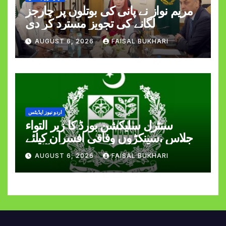
مریم نواز نے پانی کی بوتلوں پر چارجز
لگانے کی تجویز مسترد کر دی
AUGUST 6, 2026
FAISAL BUKHARI
اردو نیوز اپڈیٹس
سنٹرل سلیکشن بورڈ کا زیر التواء
اجلاس ،سینکڑوں وفاقی افسران کیلئے
اچھی خبر آ گئی
AUGUST 6, 2026
FAISAL BUKHARI