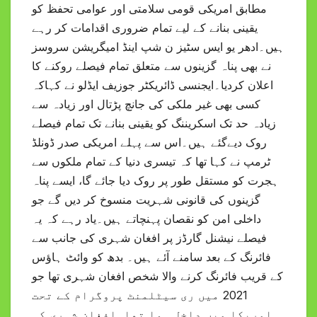
مطابق امریکی قومی سلامتی اور عوامی تحفظ کو
یقینی بنانے کے لیے تمام ضروری اقدامات کر رہے
ہیں۔ادھر یو ایس سٹیز ن شپ اینڈ امیگریشن سروسز
نے بھی پناہ گزینوں سے متعلق تمام فیصلے روکنے کا
اعلان کردیا۔ایجنسی ڈائریکٹر جوزیف ایڈلو نے کہاکہ
کسی بھی غیر ملکی کی جانچ پڑتال اور زیادہ سے
زیادہ حد تک اسکریننگ کو یقینی بنانے تک تمام فیصلے
روک دیےگئے ہیں۔اس سے پہلے امریکی صدر ڈونلڈ
ٹرمپ نے کہا تھا کہ تیسری دنیا کے تمام ملکوں سے
ہجرت کو مستقل طور پر روک دیا جائے گا، ایسے پناہ
گزینوں کی قانونی شہریت منسوخ کر دیں گے جو
داخلی امن کو نقصان پہنچاتے ہیں۔یاد رہے کہ یہ
فیصلے نیشنل گارڈز پر افغان شہری کی جانب سے
فائرنگ کے بعد سامنے آئے ہیں۔ بدھ کو وائٹ ہاؤس
کے قریب فائرنگ کرنے والا شخص افغان شہری تھا جو
2021 میں ری سیٹلمنٹ پروگرام کے تحت
امریکا میں داخل ہوا تھا۔افغان شہری کی