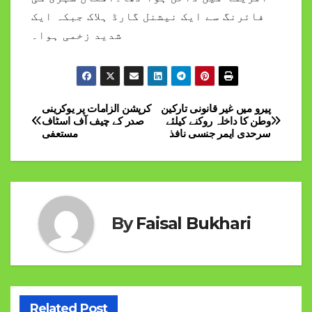
فائرنگ سے ایک نیشنل گارڈ ہلاک جبکہ ایک
شدید زخمی ہوا۔
پیرو میں غیر قانونی تارکین
کرپشن الزامات پر یوکرینی
Post
وطن کا داخلہ روکنے کیلئے
صدر کے چیف آف اسٹاف
سرحدی ایمر جنسی نافذ
مستعفی
navigation
By
Faisal Bukhari
Related Post