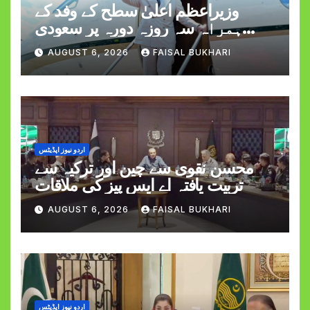
وزیراعظم اعلیٰ سطح کے وفد کے
ہمراہ سہ روزہ دورہ پر سعودی
عرب روانہ
AUGUST 6, 2026
FAISAL BUKHARI
اردو نیوز اپڈیٹس
محسن نقوی سے چین اور ترکیہ سے
تربیت یافتہ اے ایس پیز کی ملاقات
AUGUST 6, 2026
FAISAL BUKHARI
اردو نیوز اپڈیٹس