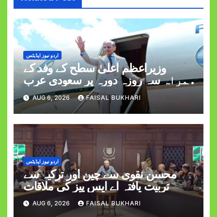
اردو نیوز اپڈیٹس
وزیراعظم اعلیٰ سطح کے وفد کے
ہمراہ سہ روزہ دورہ پر سعودی عرب
روانہ
AUG 6, 2026
FAISAL BUKHARI
اردو نیوز اپڈیٹس
محسن نقوی سے چین اور ترکیہ سے
تربیت یافتہ اے ایس پیز کی ملاقات
AUG 6, 2026
FAISAL BUKHARI