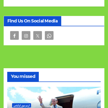
Find Us On Social Media
You missed
اردو نیوز اپڈیٹس