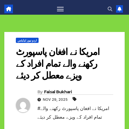
اردو نیوز اپڈیٹس
امریکا نے افغان پاسپورٹ
رکھنے والے تمام افراد کے
ویزے معطل کر دیئے
By
Faisal Bukhari
NOV 29, 2025
#امریکا نے افغان پاسپورٹ رکھنے والے
تمام افراد کے ویزے معطل کر دیئے