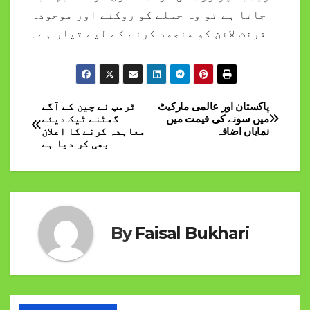
جاتا ہے تو وہ حملے کو روکنے اور موجودہ
فرنٹ لائن کو منجمد کرنے کے لیے تیار ہے۔
پاکستان اور عالمی مارکیٹ
ٹرمپ نے چین کے آگے
Post
میں سونے کی قیمت میں
گھٹنے ٹیک دیئے
نمایاں اضافہ
معاہدہ کرنے کا اعلان
navigation
بھی کر دیا ہے
By
Faisal Bukhari