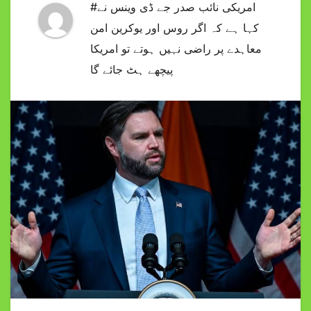
#امریکی نائب صدر جے ڈی وینس نے
کہا ہے کہ اگر روس اور یوکرین امن
معاہدے پر راضی نہیں ہوتے تو امریکا
پیچھے ہٹ جائے گا