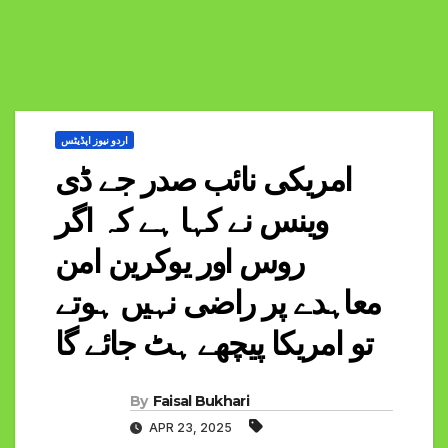
اردو نیوز اپڈیٹس
امریکی نائب صدر جے ڈی
وینس نے کہا ہے کہ اگر
روس اور یوکرین امن
معاہدے پر راضی نہیں ہوتے
تو امریکا پیچھے ہٹ جائے گا
By
Faisal Bukhari
APR 23, 2025