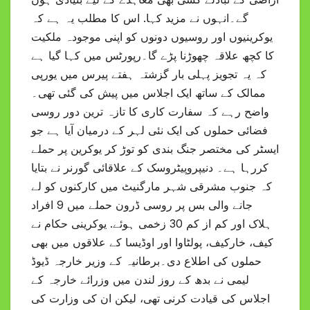
گے۔انہوں نے مزید کہا. اس کا مطلب یہ ہے کہ
یوکرینیوں اور روسیوں دونوں کو اپنی موجودہ ملکیت
کا کچھ علاقہ چھوڑنا پڑے گا۔رپورٹس میں کہا گیا ہے
کہ یہ تجویز پہلی بار گزشتہ ہفتے پیرس میں یورپی
ممالک کے ساتھ ایک اجلاس میں پیش کی گئی تھی۔
واضح رہے کہ سفارت کاری کا تازہ ترین دور روسی
فضائی حملوں کی ایک نئی لہر کے درمیان آیا ہے جو
ایسٹر کی مختصر جنگ بندی کو توڑ کر یوکرین پر حملے
کررہا ہے۔ دنیپروپیٹروسک کے علاقائی گورنر نے بتایا
کہ جنوب مشرقی شہر مارگنیٹ میں کارکنوں کو لے
جانے والی بس پر روسی ڈرون حملے میں 9 افراد
ہلاک اور کم از کم 30 زخمی ہوئے. یوکرینی حکام نے
کیف، خارکیف، پولٹاوا اور اوڈیسا کے علاقوں میں بھی
حملوں کی اطلاع دی۔برطانیہ کے وزیر خارجہ ڈیوڈ
لیمی نے بدھ کے روز لندن میں وزرائے خارجہ کے
اجلاس کی قیادت کرنی تھی، لیکن ان کی وزارت کی