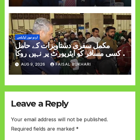
اردو نیوز اپڈیٹس
مکمل سفری دستاویزات کے حامل
کسی مسافر کو ایئرپورٹ پر نہیں روکا
جائے گا وزیر داخلہ
AUG 9, 2026
FAISAL BUKHARI
Leave a Reply
Your email address will not be published.
Required fields are marked
*