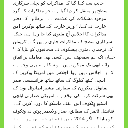
جانب سے کہا گیا کہ مذاکرات کو نچلی سرکاری
سطح پر منتقل کر دیا گیا ہے، جو مذاکرات کے گرد
موجود مشکلات کی علامت ہے۔ برطانیہ کے دفتر
خارجہ نے کہا، ’ وزیر خارجہ کے ساتھ یوکرین امن
مذاکرات کا اجلاس آج ملتوی کیا جا رہا ہے، جبکہ
سرکاری سطح کے مذاکرات جاری رہیں گے۔’کریملن
کے ترجمان دمتری پیسکوف نے صحافیوں کو بتایا کہ ’
جہاں تک ہم سمجھتے ہیں، کسی بھی معاملے پر اتفاق
رائے ابھی تک ممکن نہیں ہو سکا ہے، یہی وجہ ہے
کہ یہ اجلاس نہیں ہوا۔اجلاس میں امریکا یوکرین کے
ایلچی کیتھ کیلوگ کے ساتھ ساتھ فرانسیسی صدر
ایمانوئل میکرون کے سفارتی مشیر ایمانوئل بون کے
بھی شرکت کرنے کی توقع ہے۔امریکی صدارتی ایلچی
اسٹیو وِٹکوف اس ہفتے ماسکو کا دورہ کریں گے۔
فنانشل ٹائمز کے مطابق، صدر ولادیمیر پوتن نے وِٹکوف
کو بتایا کہ اگر 2014 میں الحاق شدہ جزیرہ نما
کریمیا پر روس کی خودمختاری کو تسلیم کیا