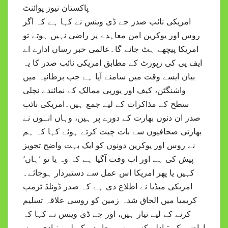
پاکستان نیوز پوائنٹ
امریکی نائب صدر جے ڈی وینس نے کہا ہے کہ اگر
روس اور یوکرین امن معاہدے پر راضی نہیں ہوتے تو
امریکا پیچھے ہٹ جائے گا۔عالمی خبر رساں ادارے اے
ایف پی کی رپورٹ کے مطابق امریکی نائب صدر کا یہ
بیان ایسے وقت میں سامنے آیا ہے جب برطانیہ میں
واشنگٹن، کیف اور یورپی ممالک کے نمائندے نچلی
سطح کے مذاکرات کے لیے جمع ہیں۔امریکی نائب
صدر ان دنوں بھارت کے دورے پر ہیں، وہاں انہوں نے
بھارتی صحافیوں سے بات چیت کرتے ہوئے کہا کہ ہم
نے روس اور یوکرین دونوں کو ایک بہت واضح تجویز
پیش کی ہے اور اب وقت آگیا ہے کہ وہ یا تو ’ہاں‘
کہیں یا پھر امریکا اس عمل سے دستبردار ہوجائے۔
امریکی میڈیا نے اطلاع دی ہے کہ صدر ڈونلڈ ٹرمپ
کریمیا میں الحاق شدہ زمین کو روسی علاقہ تسلیم
کرنے کے لیے تیار ہیں، اور جے ڈی وینس نے کہا کہ
اراضی کے تبادلے کسی بھی معاہدے کے لیے بنیادی ہوں