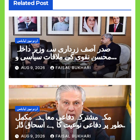
Related Post
اردو نیوز اپڈیٹس
صدر آصف زرداری سے وزیر داخلہ
محسن نقوی کی ملاقات سیاسی و
قومی امور پر گفتگو
AUG 9, 2026
FAISAL BUKHARI
اردو نیوز اپڈیٹس
مکہ مشترکہ دفاعی معاہدہ مکمل
طور پر دفاعی نوعیت کا ہے اسحاق ڈار
کی وضاحت
AUG 9, 2026
FAISAL BUKHARI