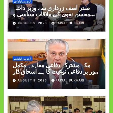
اردو نیوز اپڈیٹس
صدر آصف زرداری سے وزیر داخلہ
محسن نقوی کی ملاقات سیاسی و
قومی امور پر گفتگو
AUGUST 9, 2026
FAISAL BUKHARI
اردو نیوز اپڈیٹس
مکہ مشترکہ دفاعی معاہدہ مکمل
طور پر دفاعی نوعیت کا ہے اسحاق ڈار
کی وضاحت
AUGUST 9, 2026
FAISAL BUKHARI