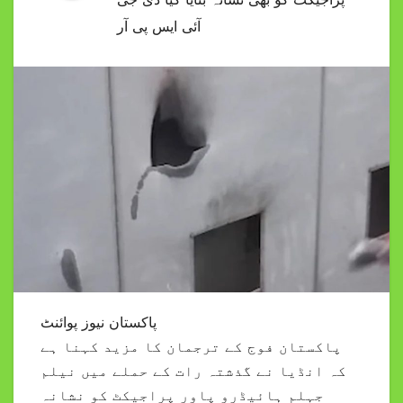
آئی ایس پی آر
پاکستان نیوز پوائنٹ
پاکستان فوج کے ترجمان کا مزید کہنا ہے
کہ انڈیا نے گذشتہ رات کے حملے میں نیلم
جہلم ہائیڈرو پاور پراجیکٹ کو نشانہ