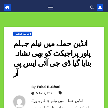
اردو نیوز اپڈیٹس
انڈین حملے میں نیلم جہلم
پاور پراجیکٹ کو بھی نشانہ
بنایا گیا ڈی جی آئی ایس پی
آر
By
Faisal Bukhari
MAY 7, 2025
#انڈین حملے میں نیلم جہلم پاور
پراجیکٹ کو بھی نشانہ بنایا گیا ڈی جی