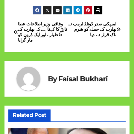
امریکی صدر ڈونلڈ ٹرمپ نے
وفاقی وزیر اطلاعات عطا
Post
بھارت کے حملے کو شرم
تارڑ کا کہنا ہے کہ بھارت کے
ناک قرار دے دیا
5 طیارے اور ایک ڈرون کو
navigation
مار گرایا
By
Faisal Bukhari
Related Post