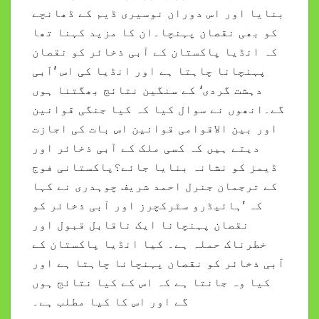
بنایا اور اس دوران نوسیری ڈیم کے ڈھانچے
کو بھی نقصان پہنچا۔ان کا مزید کہنا تھا
کہ انڈیا پاکستان کے آبی ذخائر کو نقصان
پہنچانا چاہتا ہے اور انڈیا کی اس ’آبی
دہشت گردی‘ کے سنگین نتائج بھگتنا ہوں
گے۔انھوں نے سوال کیا کہ کیا جنگی قوانین
اور بین الاقوامی قوانین اس بات کی اجازت
دیتے ہیں کہ کسی ملک کے آبی ذخائر اور
ڈیمز کو نشانہ بنایا جائے؟پاکستانی فوج
کے ترجمان جنرل احمد شریف چوہدری نے کہا
کہ ’ہائیڈرو سٹرکچرز اور آبی ذخائر کو
نقصان پہنچانا ایک ناقابل قبول اور
خطرناک حملہ ہے۔ کیا انڈیا پاکستان کے
آبی ذخائر کو نقصان پہنچانا چاہتا ہے اور
کیا وہ جانتا ہے کہ اس کے کیا نتائج ہوں
گے اور اس کا کیا مطلب ہے۔