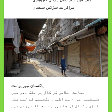
مراکز بند سڑکیں سنسان
پاکستان نیوز پوائنٹ
جماعت اسلامی کی کال پر ملک بھر میں
فلسطینی عوام سے اظہار یکجہتی کے لیے شٹر
ڈاؤن ہڑتال کی جا رہی ہے مختلف شہروں میں