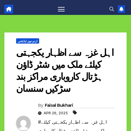
اردو نیوز اپڈیٹس
اہل غزہ سے اظہار یکجہتی
کیلئے ملک میں شٹر ڈاؤن
ہڑتال کاروباری مراکز بند
سڑکیں سنسان
By
Faisal Bukhari
APR 26, 2025
#اہل غزہ سے اظہار یکجہتی کیلئے
ملک میں شٹر ڈاؤن ہڑتال کاروباری