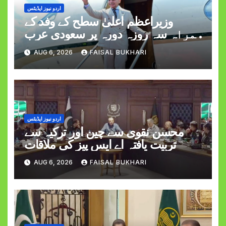
اردو نیوز اپڈیٹس
وزیراعظم اعلیٰ سطح کے وفد کے
ہمراہ سہ روزہ دورہ پر سعودی عرب
روانہ
AUG 6, 2026
FAISAL BUKHARI
اردو نیوز اپڈیٹس
محسن نقوی سے چین اور ترکیہ سے
تربیت یافتہ اے ایس پیز کی ملاقات
AUG 6, 2026
FAISAL BUKHARI