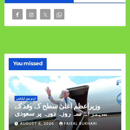
You missed
اردو نیوز اپڈیٹس
وزیراعظم اعلیٰ سطح کے وفد کے
ہمراہ سہ روزہ دورہ پر سعودی
عرب روانہ
AUGUST 6, 2026
FAISAL BUKHARI