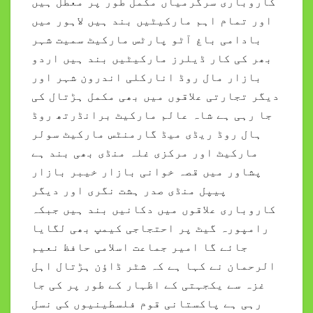
کاروباری سرگرمیاں مکمل طور پر معطل ہیں
اور تمام اہم مارکیٹیں بند ہیں لاہور میں
بادامی باغ آٹو پارٹس مارکیٹ سمیت شہر
بھر کی کار ڈیلرز مارکیٹیں بند ہیں اردو
بازار مال روڈ انارکلی اندرون شہر اور
دیگر تجارتی علاقوں میں بھی مکمل ہڑتال کی
جا رہی ہے شاہ عالم مارکیٹ برانڈرتھ روڈ
ہال روڈ ریڈی میڈ گارمنٹس مارکیٹ سولر
مارکیٹ اور مرکزی غلہ منڈی بھی بند ہے
پشاور میں قصہ خوانی بازار خیبر بازار
پیپل منڈی صدر ہشت نگری اور دیگر
کاروباری علاقوں میں دکانیں بند ہیں جبکہ
رامپورہ گیٹ پر احتجاجی کیمپ بھی لگایا
جائے گا امیر جماعت اسلامی حافظ نعیم
الرحمان نے کہا ہے کہ شٹر ڈاؤن ہڑتال اہل
غزہ سے یکجہتی کے اظہار کے طور پر کی جا
رہی ہے پاکستانی قوم فلسطینیوں کی نسل