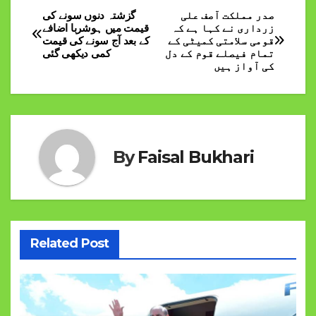
صدر مملکت آصف علی
گزشتہ دنوں سونے کی
Post
زرداری نے کہا ہے کہ
قیمت میں ہوشربا اضافے
قومی سلامتی کمیٹی کے
کے بعد آج سونے کی قیمت
navigation
تمام فیصلے قوم کے دل
کمی دیکھی گئی
کی آواز ہیں
By
Faisal Bukhari
Related Post