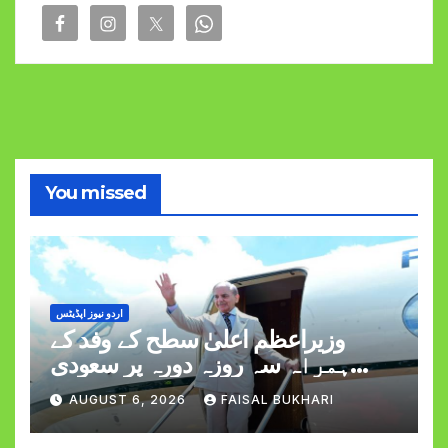
You missed
اردو نیوز اپڈیٹس
وزیراعظم اعلیٰ سطح کے وفد کے
ہمراہ سہ روزہ دورہ پر سعودی
عرب روانہ
AUGUST 6, 2026
FAISAL BUKHARI