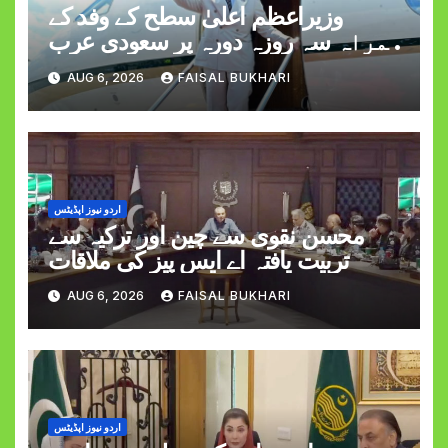
وزیراعظم اعلیٰ سطح کے وفد کے
ہمراہ سہ روزہ دورہ پر سعودی عرب
روانہ
AUG 6, 2026
FAISAL BUKHARI
اردو نیوز اپڈیٹس
محسن نقوی سے چین اور ترکیہ سے
تربیت یافتہ اے ایس پیز کی ملاقات
AUG 6, 2026
FAISAL BUKHARI
اردو نیوز اپڈیٹس