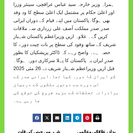
ہمراہ وزیر خارجہ سید عباس عراقچی، سینئر وزرا
اور اعلیٰ حکام پر مشتمل ایک اعلیٰ سطح کا ود وفد
بھی ہوگا۔پاکستان میں اپنے قیام کے دوران ایرانی
صدر صدر مملکت آصف علی زرداری سے ملاقات
کریں گے۔ علاوہ ازیں وزیراعظم پاکستان شہباز
شریف کے ساتھ وفود کی سطح پر بات چیت دورے کا
حصہ ہے۔ واضح رہے کہ ڈاکٹر پزیشکیان کا بطور
صدرِ ایران یہ پاکستان کا پہلا سرکاری دورہ ہوگا۔
قبل ازیں وزیراعظم شہباز شریف نے 26 مئی 2025
کو ایران کا دورہ کیا تھا۔ایرانی صدر کے
اس دورے سے دونوں ملکوں کے درمیان
برادرانہ تعلقات کے مزید فروغ کی توقع کی
جا رہی ہے۔
بدلتے علاقائی وعالمی
شہر میں چینی کی قلت