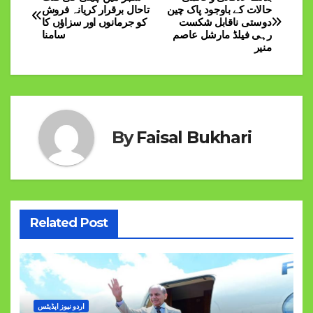
Post
حالات کے باوجود پاک چین
تاحال برقرار کریانہ فروش
دوستی ناقابل شکست
کو جرمانوں اور سزاؤں کا
navigation
رہی فیلڈ مارشل عاصم
سامنا
منیر
By
Faisal Bukhari
Related Post
اردو نیوز اپڈیٹس