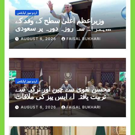
اردو نیوز اپڈیٹس
وزیراعظم اعلیٰ سطح کے وفد کے
ہمراہ سہ روزہ دورہ پر سعودی
عرب روانہ
AUGUST 6, 2026
FAISAL BUKHARI
اردو نیوز اپڈیٹس
محسن نقوی سے چین اور ترکیہ سے
تربیت یافتہ اے ایس پیز کی ملاقات
AUGUST 6, 2026
FAISAL BUKHARI