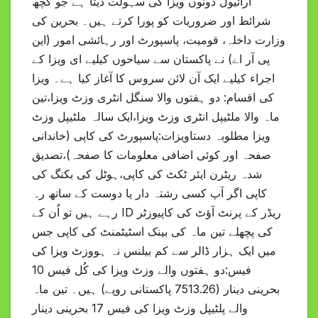
آرائیول دونوں ویزا کی سہولت دیتا ہے جو کچھ
شرائط اور ضروریات کو پورا کرتے ہیں۔ بحرین کی
وزارت داخلہ، قومیت، پاسپورٹ اور رہائشی امور (این
پی آر اے) نے پاکستان سے سیاحوں کیلیے ای ویزا کے
اجراء کیلیے ایک آن لائن سروس کا آغاز کیا ہے۔ ویزا
کی اقسام: دو ہفتوں والا سنگل انٹری وزٹ ویزا،تین
ماہ والا ملٹیپل انٹری وزٹ ویزا،ایک سالہ ملٹیپل وزٹ
ویزا مطلوبہ دستاویزات:پاسپورٹ کی کاپی (خاندانی
صفحہ اور کوئی اضافی معلومات کا صفحہ)،تصدیق
شدہ ریٹرن ایئر ٹکٹ کی کاپی،ہوٹل کی بکنگ کی
کاپی اگر آپ کسی رشتہ دار یا دوست کے ساتھ رہ
رہے ہیں تو اُن کے ID ریڈر کے پرنٹ آؤٹ کی کاپیوزٹر
کی پچھلے تین ماہ کی بینک اسٹیٹمنٹ کی کاپی جس
میں ایک ہزار ڈالر سے کم بیلنس نہ ہووزٹ ویزا کی
فیس:دو ہفتوں والے وزٹ ویزا کی کُل فیس 10
بحرینی دینار (7513.26 پاکستانی روپے) ہیں۔ تین ماہ
والے پلٹیپل وزٹ ویزا کی فیس 17 بحرینی دینار