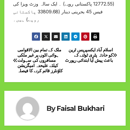
(12772.55 پاکستانی روپے) ۔ ایک سالہ وزٹ ویزا کی
فیس 45 بحرینی دینار (33809.68 پاکستانی
روپے) ہیں۔
اسلام آباد ایکسپریس ٹرین
ملک کے تمام بین الاقوامی
Post
کو حادثہ پٹری ٹوٹنے کے
ہوائی اڈوں پر غیر ملکی
باعث پیش آیا ابتدائی رپورٹ
مسافروں کی سہولت
navigation
کیلئے علیحدہ امیگریشن
کاؤنٹرز قائم کرنے کا فیصلہ
By
Faisal Bukhari