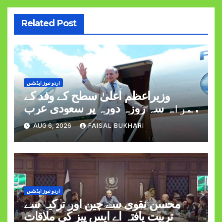
Related Post
اردو نیوز اپڈیٹس
وزیراعظم اعلیٰ سطح کے وفد کے
ہمراہ سہ روزہ دورہ پر سعودی عرب
روانہ
AUG 6, 2026
FAISAL BUKHARI
اردو نیوز اپڈیٹس
محسن نقوی سے چین اور ترکیہ سے
تربیت یافتہ اے ایس پیز کی ملاقات