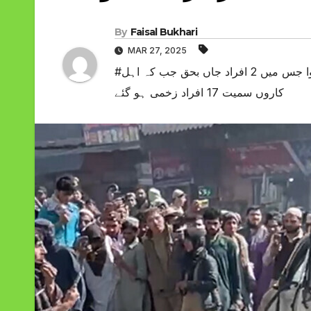
By
Faisal Bukhari
MAR 27, 2025
#بلوچستان کے دارالحکومت کوئٹہ میں پولیس وین کے قریب دھماکا ہوا جس میں 2 افراد جاں بحق جب کہ اہل
کاروں سمیت 17 افراد زخمی ہو گئے