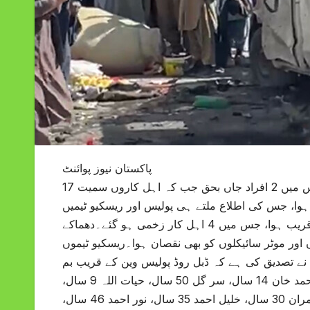
پاکستان نیوز پوائنٹ
بلوچستان کے دارالحکومت کوئٹہ میں پولیس وین کے قریب دھماکا ہوا. جس میں 2 افراد جاں بحق جب کہ اہل کاروں سمیت 17
 ہوا، جس کی اطلاع ملتے ہی پولیس اور ریسکیو ٹیمیں
جائے وقوع پر پہنچیں۔ ابتدائی معلومات کے مطابق دھماکا پولیس وین کے قریب ہوا، جس میں 4 اہل کار زخمی ہو گئے۔دھماکے
ور موٹر سائیکلوں کو بھی نقصان ہوا۔ریسکیو ٹیموں
ع نے تصدیق کی ہے کہ ڈبل روڈ پولیس وین کے قریب بم
دھماکے میں 2 افراد جاں بحق17 اور زخمی ہوئے ہیں۔ زخمیوں میں احمد خان 14 سال، سر گل 50 سال، حیات اللہ 9 سال،
عطا اللہ 10 سال، نامعلوم 11 سال، حبیب اللہ 30 سال، بلال 13 سال، کامران 30 سال، خلیل احمد 35 سال، نور احمد 46 سال،