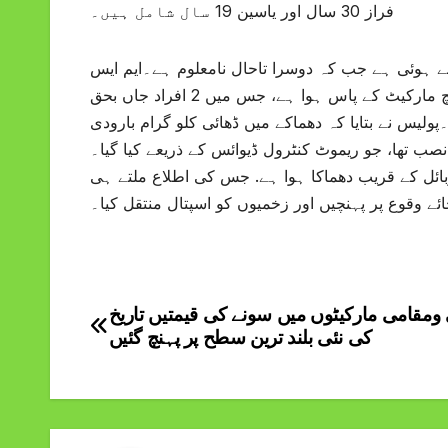
فراز 30 سال اور یاسین 19 سال شامل ہیں۔
سے ہوئی ہے جب کہ دوسرا تاحال نامعلوم ہے۔ایم ایس
سول اسپتال عبدالہادی کاکڑ نے بتایا کہ پولیس وین کے قریب د ھماکا بڑیچ مارکیٹ کے پاس ہوا ہے، جس میں 2 افراد جاں بحق
کی حالت تشویش ناک ہے۔پولیس نے بتایا کہ دھماکے میں ڈھائی کلو گرام بارودی
 نصب تھا، جو ریموٹ کنٹرول ڈیوائس کے ذریعے کیا گیا۔
وبائل کے قریب دھماکا ہوا ہے. جس کی اطلاع ملتے ہی
ے وقوع پر پہنچیں اور زخمیوں کو اسپتال منتقل کیا۔
ومقامی مارکیٹوں میں سونے کی قیمتیں تاریخ
Post
کی نئی بلند ترین سطح پر پہنچ گئیں
navigation