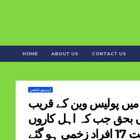
HOME
ABOUT US
CONTACT US
اردو نیوز اپڈیٹس
 میں پولیس وین کے قریب
 میں 2 افراد جاں بحق جب کہ اہل کاروں
خمی ہو گئے