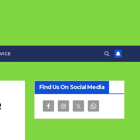
VICE
Find Us On Social Media
ب