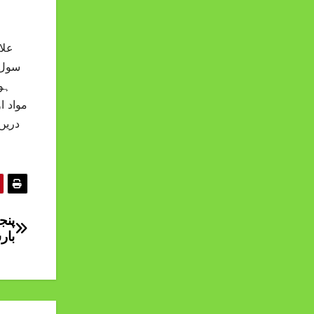
علا
مواد ا
دریں
پنج
بار