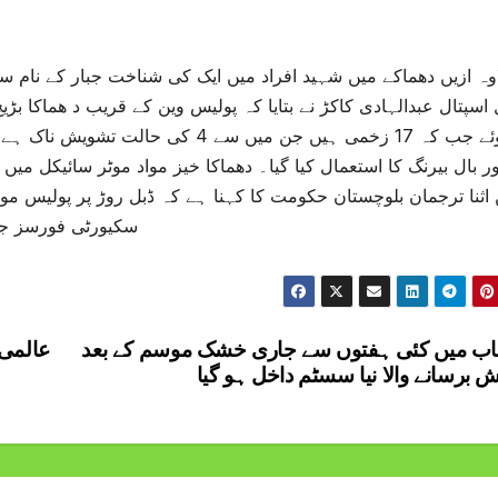
وہ ازیں دھماکے میں شہید افراد میں ایک کی شناخت جبار کے نام 
ہوئے جب کہ 17 زخمی ہیں جن میں سے 4 
ور بال بیرنگ کا استعمال کیا گیا۔ دھماکا خیز مواد موٹر سائیکل میں
 اثنا ترجمان بلوچستان حکومت کا کہنا ہے کہ ڈبل روڑ پر پولیس م
سکیورٹی فورسز جائ
اب میں کئی ہفتوں سے جاری خشک موسم کے بعد
عالمی 
ش برسانے والا نیا سسٹم داخل ہو گیا