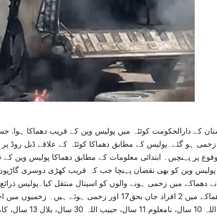
 زخمی ہو گئے۔پولیس کے مطابق دھماکا کوئٹہ کے علاقے ڈبل روڈ پر
ولیس وین کو بھی نقصان پہنچا جب کہ قریب کھڑی دوسری گاڑیوں ا
نے دھماکے میں زخمی ہونے والوں کو اسپتال منتقل کیا۔پولیس ذرائ