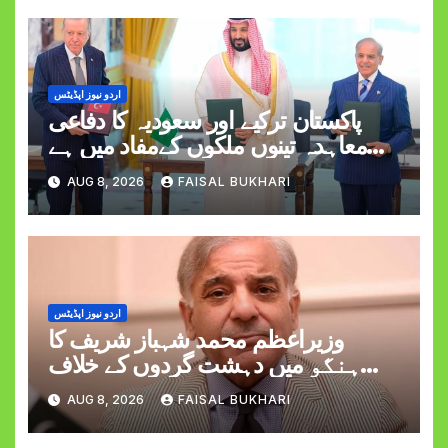
اردو نیوز اپڈیٹس
پاکستان ترکیے اور سعودیہ کا دفاعی
معاہدہ تینوں ملکوں کےمفاد میں ہے
وزیراعظم شہبازشریف
AUG 8, 2026
FAISAL BUKHARI
اردو نیوز اپڈیٹس
وزیراعظم محمد شہباز شریف کا
ہنگو میں دہشت گردوں کے خلاف
کارروائی کے دوران کیپٹن حمزہ اکرم
AUG 8, 2026
FAISAL BUKHARI
کی شہادت پر اظہارِ افسوس