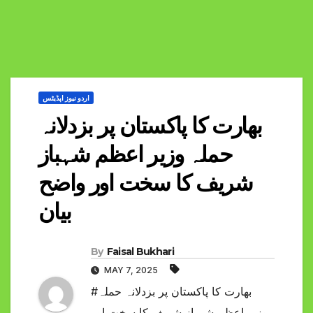
اردو نیوز اپڈیٹس
بھارت کا پاکستان پر بزدلانہ
حملہ وزیر اعظم شہباز
شریف کا سخت اور واضح
بیان
By
Faisal Bukhari
MAY 7, 2025
#بھارت کا پاکستان پر بزدلانہ حملہ
وزیر اعظم شہباز شریف کا سخت اور