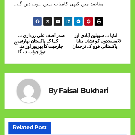
مقاصد میں کبھی کامیاب نہیں ہونے دیں گے۔
انڈیا نے سویلین آبادی اور
صدر آصف علی زرداری نے
Post
مسجدوں کو نشانہ بنایا
کہا کہ پاکستان بھارتی
پاکستانی فوج کے ترجمان
جارحیت کا بھرپور اور منہ
navigation
توڑ جواب دے گا
By
Faisal Bukhari
Related Post