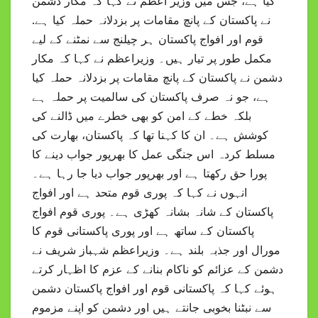
کیا ہے، جس میں وزیر اعظم نے کہا کہ مکار دشمن
نے پاکستان کے پانچ مقامات پر بزدلانہ حملہ کیا ہے.
قوم اور افواج پاکستان ہر چیلنج سے نمٹنے کے لیے
مکمل طور پر تیار ہیں۔ وزیراعظم نے کہا کہ مکار
دشمن نے پاکستان کے پانچ مقامات پر بزدلانہ حملہ کیا
ہے، جو نہ صرف پاکستان کی سالمیت پر حملہ ہے
بلکہ خطے کے امن کو بھی خطرے میں ڈالنے کی
کوشش ہے۔ ان کا کہنا تھا کہ پاکستان، بھارت کی
مسلط کردہ اس جنگی عمل کا بھرپور جواب دینے کا
پورا حق رکھتا ہے اور بھرپور جواب دیا جا رہا ہے۔
انہوں نے کہا کہ پوری قوم متحد ہے اور افواج
پاکستان کے شانہ بشانہ کھڑی ہے۔ پوری قوم افواج
پاکستان کے ساتھ ہے اور پوری پاکستانی قوم کا
مورال اور جذبہ بلند ہے۔ وزیراعظم شہباز شریف نے
دشمن کے عزائم کو ناکام بنانے کے عزم کا اظہار کرتے
ہوئے کہا کہ پاکستانی قوم اور افواج پاکستان دشمن
سے نبٹنا بخوبی جانتے ہیں اور دشمن کو اپنے مزموم