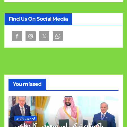
Find Us On Social Media
You missed
اردو نیوز اپڈیٹس
پاکستان ترکیے اور سعودیہ کا دفاعی