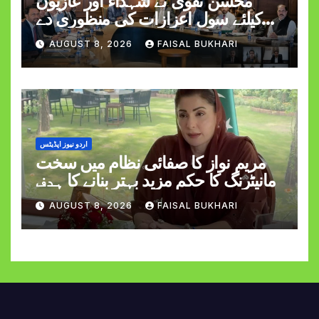
محسن نقوی نے شہداء اور غازیوں
کیلئے سول اعزازات کی منظوری دے
دی
AUGUST 8, 2026
FAISAL BUKHARI
اردو نیوز اپڈیٹس
مریم نواز کا صفائی نظام میں سخت
مانیٹرنگ کا حکم مزید بہتر بنانے کا ہدف
AUGUST 8, 2026
FAISAL BUKHARI