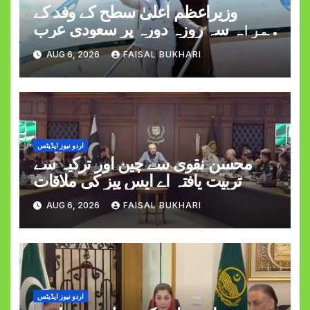
وزیراعظم اعلیٰ سطح کے وفد کے
ہمراہ سہ روزہ دورہ پر سعودی عرب
روانہ
AUG 6, 2026
FAISAL BUKHARI
اردو نیوز اپڈیٹس
محسن نقوی سے چین اور ترکیہ سے
تربیت یافتہ اے ایس پیز کی ملاقات
AUG 6, 2026
FAISAL BUKHARI
اردو نیوز اپڈیٹس