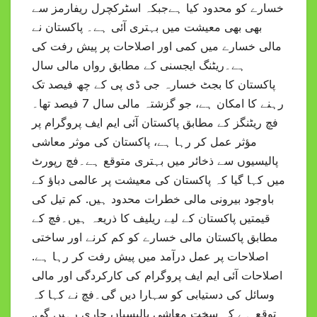
خسارے کو محدود کیا ہےجبکہ اسٹرکچرل ریفارمز سے
بھی بھی معیشت میں بہتری آئی ہے۔ پاکستان نے
مالی خسارے میں کمی اور اصلاحات پر پیش رفت کی
ہے۔ریٹنگ ایجسنی کے مطابق رواں مالی سال
پاکستان کا بجٹ خسارہ جی ڈی پی کے چھ فیصد تک
رہنے کا امکان ہے، جو گزشتہ مالی سال 7 فیصد تھا۔
فچ ریٹنگز کے مطابق پاکستان آئی ایم ایف پروگرام پر
مؤثر عمل کر رہا ہے، پاکستان کی موثر معاشی
پالیسیوں سے ذخائر میں بہتری متوقع ہے۔فچ رپورٹ
میں کہا گیا کہ پاکستان کی معیشت پر عالمی دباؤ کے
باوجود بیرونی مالی خطرات محدود ہیں. کم تیل کی
قیمتیں پاکستان کے لیے ریلیف کا ذریعہ ہیں۔فچ کے
مطابق پاکستان مالی خسارے کو کم کرنے اور ساختی
اصلاحات پر عمل درآمد میں پیش رفت کر رہا ہے.
اصلاحات آئی ایم ایف پروگرام کی کارکردگی اور مالی
وسائل کی دستیابی کو سہارا دیں گی۔فچ نے کہا کہ
توقع ہے کہ سخت معاشی پالیسیاں جاری رہیں گی.