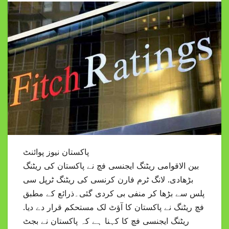
پاکستان نیوز پوائنٹ
بین الاقوامی ریٹنگ ایجنسی فچ نے پاکستان کی ریٹنگ
بڑھادی. لانگ ٹرم فارن کرنسی کی ریٹنگ ٹرپل سی
پلس سے بڑھا کر منفی بی کردی گئی۔ذرائع کے مطبق
فچ ریٹنگ نے پاکستان کا آؤٹ لک مستحکم قرار دے دیا.
ریٹنگ ایجنسی فچ کا کہنا ہے کہ پاکستان نے بجٹ