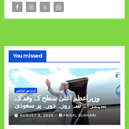
You missed
اردو نیوز اپڈیٹس
وزیراعظم اعلیٰ سطح کے وفد کے
ہمراہ سہ روزہ دورہ پر سعودی
عرب روانہ
AUGUST 6, 2026
FAISAL BUKHARI