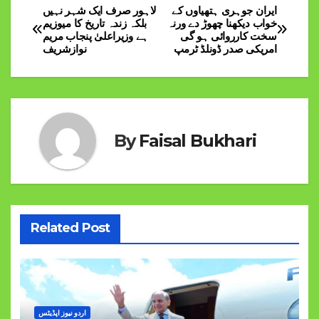
ایران جوہری ہتھیاوں کے
لاہور صرف ایک شہر نہیں
Post
خواب دیکھنا چھوڑ دے ورنہ
بلکہ زندہ تاریخ کا میوزیم
سخت کارروائی ہو گی
ہے وزیراعلیٰ پنجاب مریم
navigation
امریکی صدر ڈونلڈ ٹرمپ
نوازشریف
By
Faisal Bukhari
Related Post
اردو نیوز اپڈیٹس