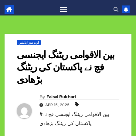
اردو نیوز اپڈیٹس
بین الاقوامی ریٹنگ ایجنسی
فچ نے پاکستان کی ریٹنگ
بڑھادی
By
Faisal Bukhari
APR 15, 2025
#بین الاقوامی ریٹنگ ایجنسی فچ نے
پاکستان کی ریٹنگ بڑھادی