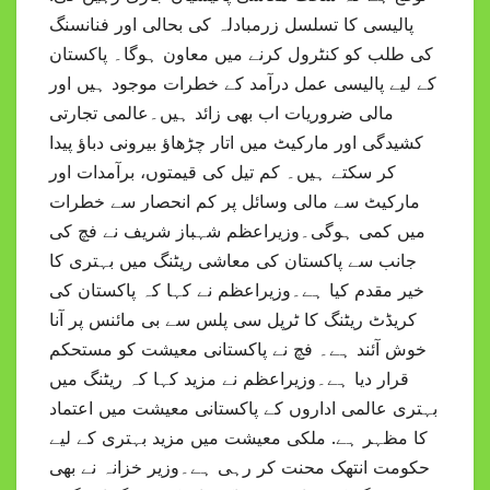
پالیسی کا تسلسل زرمبادلہ کی بحالی اور فنانسنگ
کی طلب کو کنٹرول کرنے میں معاون ہوگا۔ پاکستان
کے لیے پالیسی عمل درآمد کے خطرات موجود ہیں اور
مالی ضروریات اب بھی زائد ہیں۔عالمی تجارتی
کشیدگی اور مارکیٹ میں اتار چڑھاؤ بیرونی دباؤ پیدا
کر سکتے ہیں۔ کم تیل کی قیمتوں، برآمدات اور
مارکیٹ سے مالی وسائل پر کم انحصار سے خطرات
میں کمی ہوگی۔وزیراعظم شہباز شریف نے فچ کی
جانب سے پاکستان کی معاشی ریٹنگ میں بہتری کا
خیر مقدم کیا ہے۔وزیراعظم نے کہا کہ پاکستان کی
کریڈٹ ریٹنگ کا ٹرپل سی پلس سے بی مائنس پر آنا
خوش آئند ہے۔ فچ نے پاکستانی معیشت کو مستحکم
قرار دیا ہے۔وزیراعظم نے مزید کہا کہ ریٹنگ میں
بہتری عالمی اداروں کے پاکستانی معیشت میں اعتماد
کا مظہر ہے. ملکی معیشت میں مزید بہتری کے لیے
حکومت انتھک محنت کر رہی ہے۔وزیر خزانہ نے بھی