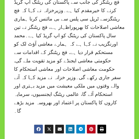
فچ ریٹنگز کی جانب سے پاکستان کی ریٹنگ اپ گریڈ
کرنے کا خیرمقدم کیا ہے۔وزیرخزانہ نے کہا کہ فچ
ریٹنگزسے ٹرپل سی پلس سے بی مائنس کرنا ہماری
معاشی اصلاحات کا بھرپوراظہار ہے، فچ ریٹنگز نے تین
سال پاکستان کی ریٹنگ کو اپ گریڈ کیا ہے۔محمد
اورنگزیب نے کہا ہے کہ ہمارے معاشی آؤٹ لک کو
مستحکم قرار دیا ہے. فچ ریٹنگز کے اقدامات سے
حکومتی معاشی ایجنڈے کو مزید تقویت ملے گی.
حکومت معاشی اصلاحات اور معاشی استحکام کا
سفر جاری رکھے گی۔وزیر خزانہ نے مزید کہا کہ آنے
والے وقتوں میں ملکی معیشت میں مزید بہتری اور
استحکام آئے گا، عالمی ریٹنگ ایجنسیوں، سرمایہ
کاروں کا پاکستان پر اعتماد اور بھروسہ مزید بڑھے
گا۔