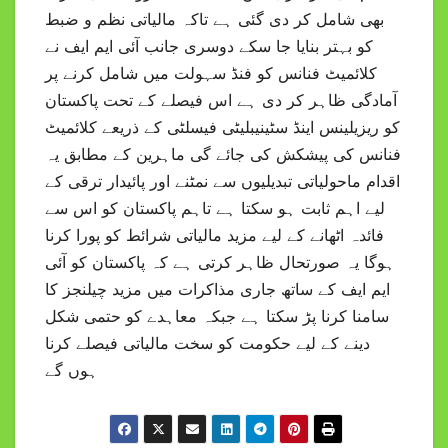
بھی شامل کر دی گئی ہے تاکہ مالیاتی نظم و ضبط
کو بہتر بنایا جا سکے دوسری جانب آئی ایم ایف نے
کلائمیٹ فنانس کو فنڈ سہولت میں شامل کرنے پر
آمادگی ظاہر کر دی ہے اس فیصلے کے تحت پاکستان
کو ریزیلینس اینڈ سٹینیبلیٹی فیسلٹی کے ذریعے کلائمیٹ
فنانس کی پیشکش کی جائے گی ماہرین کے مطابق یہ
اقدام ماحولیاتی تبدیلیوں سے نمٹنے اور پائیدار ترقی کے
لیے اہم ثابت ہو سکتا ہے تاہم پاکستان کو اس سے
فائدہ اٹھانے کے لیے مزید مالیاتی شرائط کو پورا کرنا
ہوگا یہ صورتحال ظاہر کرتی ہے کہ پاکستان کو آئی
ایم ایف کے ساتھ جاری مذاکرات میں مزید چیلنجز کا
سامنا کرنا پڑ سکتا ہے جبکہ معاہدے کو حتمی شکل
دینے کے لیے حکومت کو سخت مالیاتی فیصلے کرنا
ہوں گے