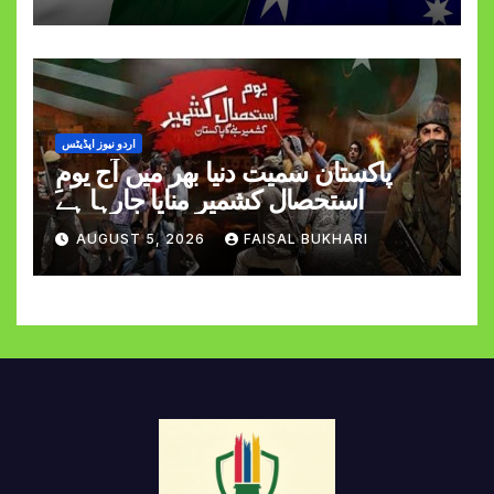
اردو نیوز اپڈیٹس
پاکستان سمیت دنیا بھر میں آج یومِ
استحصالِ کشمیر منایا جارہا ہے
AUGUST 5, 2026
FAISAL BUKHARI