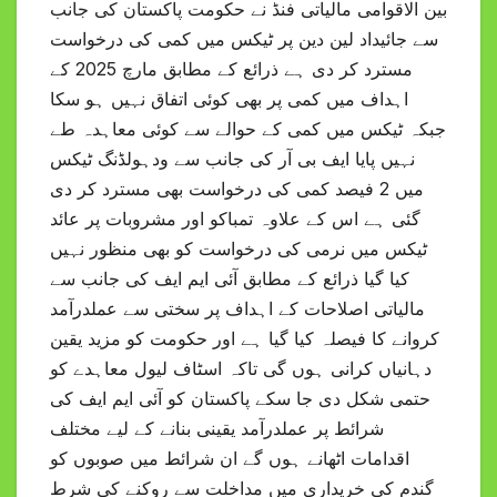
بین الاقوامی مالیاتی فنڈ نے حکومت پاکستان کی جانب
سے جائیداد لین دین پر ٹیکس میں کمی کی درخواست
مسترد کر دی ہے ذرائع کے مطابق مارچ 2025 کے
اہداف میں کمی پر بھی کوئی اتفاق نہیں ہو سکا
جبکہ ٹیکس میں کمی کے حوالے سے کوئی معاہدہ طے
نہیں پایا ایف بی آر کی جانب سے ودہولڈنگ ٹیکس
میں 2 فیصد کمی کی درخواست بھی مسترد کر دی
گئی ہے اس کے علاوہ تمباکو اور مشروبات پر عائد
ٹیکس میں نرمی کی درخواست کو بھی منظور نہیں
کیا گیا ذرائع کے مطابق آئی ایم ایف کی جانب سے
مالیاتی اصلاحات کے اہداف پر سختی سے عملدرآمد
کروانے کا فیصلہ کیا گیا ہے اور حکومت کو مزید یقین
دہانیاں کرانی ہوں گی تاکہ اسٹاف لیول معاہدے کو
حتمی شکل دی جا سکے پاکستان کو آئی ایم ایف کی
شرائط پر عملدرآمد یقینی بنانے کے لیے مختلف
اقدامات اٹھانے ہوں گے ان شرائط میں صوبوں کو
گندم کی خریداری میں مداخلت سے روکنے کی شرط