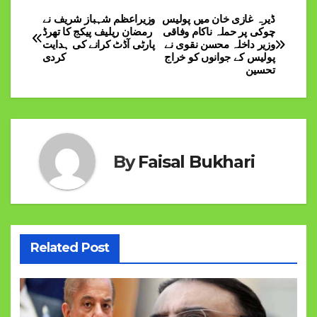
ڈیرہ غازی خان میں پولیس
وزیراعظم شہباز شریف نے
Post
چوکی پر حملہ ناکام وفاقی
رمضان ریلیف پیکج کا تھرڈ
وزیر داخلہ محسن نقوی نے
پارٹی آڈٹ کرانے کی ہدایت
navigation
پولیس کے جوانوں کو خراج
کردی
تحسین
By
Faisal Bukhari
Related Post