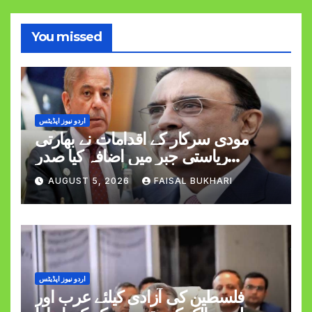
You missed
اردو نیوز اپڈیٹس
مودی سرکار کے اقدامات نے بھارتی
ریاستی جبر میں اضافہ کیا صدر
وزیراعظم
AUGUST 5, 2026
FAISAL BUKHARI
اردو نیوز اپڈیٹس
فلسطین کی آزادی کیلئے عرب اور