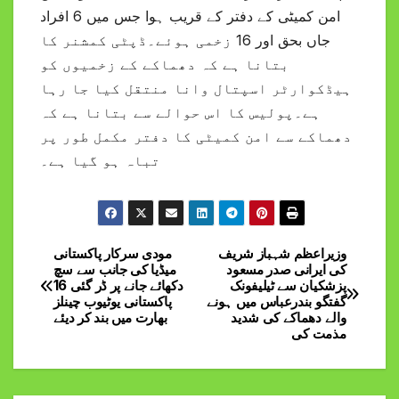
امن کمیٹی کے دفتر کے قریب ہوا جس میں 6 افراد
جاں بحق اور 16 زخمی ہوئے۔ڈپٹی کمشنر کا
بتانا ہے کہ دھماکے کے زخمیوں کو
ہیڈکوارٹر اسپتال وانا منتقل کیا جا رہا
ہے۔پولیس کا اس حوالے سے بتانا ہے کہ
دھماکے سے امن کمیٹی کا دفتر مکمل طور پر
تباہ ہو گیا ہے۔
وزیراعظم شہباز شریف
مودی سرکار پاکستانی
Post
کی ایرانی صدر مسعود
میڈیا کی جانب سے سچ
پزشکیان سے ٹیلیفونک
دکھائے جانے پر ڈر گئی 16
navigation
گفتگو بندرعباس میں ہونے
پاکستانی یوٹیوب چینلز
والے دھماکے کی شدید
بھارت میں بند کر دیئے
مذمت کی