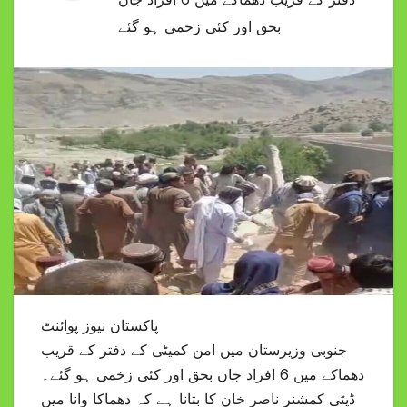
بحق اور کئی زخمی ہو گئے
پاکستان نیوز پوائنٹ
جنوبی وزیرستان میں امن کمیٹی کے دفتر کے قریب
دھماکے میں 6 افراد جاں بحق اور کئی زخمی ہو گئے۔
ڈپٹی کمشنر ناصر خان کا بتانا ہے کہ دھماکا وانا میں