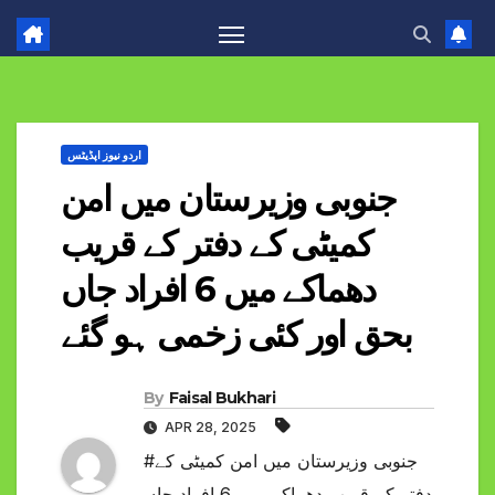
اردو نیوز اپڈیٹس
جنوبی وزیرستان میں امن
کمیٹی کے دفتر کے قریب
دھماکے میں 6 افراد جاں
بحق اور کئی زخمی ہو گئے
By
Faisal Bukhari
APR 28, 2025
#جنوبی وزیرستان میں امن کمیٹی کے
دفتر کے قریب دھماکے میں 6 افراد جاں