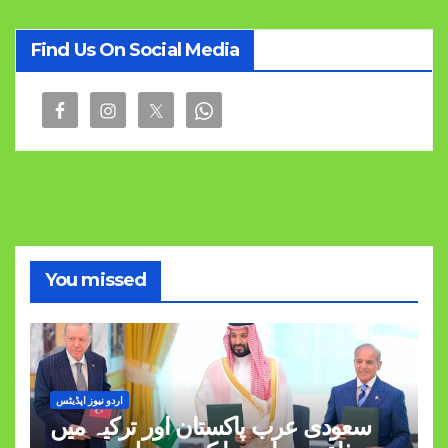
Find Us On Social Media
You missed
اردو نیوز اپڈیٹس
سعودی عرب پاکستان اور ترکیہ میں