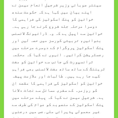
سینئر صوبائی وزیر شرجیل انعام میمن نے
اپنے بیان میں کہا ہے کہ حکومت سندھ
خواتین کو پنک اسکوٹیز کی فراہمی کا
دوسرا مرحلہ جلد شروع کرنے جا رہی ہے۔
خواتین سے اپیل ہے کہ وہ ڈرائیونگ لائسنس
بنوائیں، تربیتی کورسز میں حصہ لیں اور
پنک اسکوٹیز پروگرام کے دوسرے مرحلے میں
رجسٹریشن کرائیں۔ انہوں نے کہا کہ محکمہ
ٹرانسپورٹ کی جانب سے خواتین کو مفت
ٹریننگ کے ساتھ ساتھ مفت لائسنس بھی فراہم
کیے جا رہے ہیں۔ طالبات اور ملازمت پیشہ
خواتین کو اسکوٹیز کی فراہمی کا مقصد ان
کو روزمرہ کے سفری مسائل سے نجات دلانا
ہے۔ شرجیل میمن نے کہا کہ پہلے مرحلے میں
پنک اسکوٹیز کے منصوبے کو عوام کی طرف سے
غیر معمولی پذیرائی ملی۔جس میں درجنوں