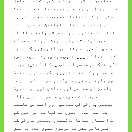
خواتین نے ڈرائیونگ سیکھی، لائسنس حاصل
کیے اور اپنی روزمرہ مصروفیات کے لیے پنک
اسکوٹیز کو اپنایا۔ حکومت سندھ چاہتی ہے
کہ زیادہ سے زیادہ خواتین اس سہولت سے
فائدہ اٹھائیں اور محفوظ، باوقار انداز
میں اپنے تعلیمی و پیشہ ورانہ سفر کو
جاری رکھیں۔ سینئر صوبائی وزیر کا مزید
کہنا تھا کہ پیپلز بس سروس، پنک بس سروس،
الیکٹرک بس سروس اور اب پنک اسکوٹیز جیسے
منصوبوں کا مقصد شہریوں کو سستی، محفوظ
اور باوقار سفری سہولتیں فراہم کرنا ہے۔
خواتین کو سماجی اور معاشی طور پر مضبوط
بنانا صرف ایک حکومتی منصوبہ نہیں بلکہ
پیپلز پارٹی کی سیاسی اور انسانی فلسفے
کا حصہ ہے۔ انہوں نے کہا کہ خواتین کو
بااختیار بنانا پاکستان پیپلز پارٹی کے
نظریاتی سفر کا مرکزی ستون ہے، یہ مشن