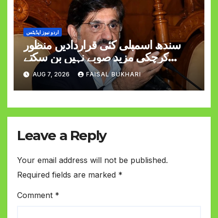
اردو نیوز اپڈیٹس
سندھ اسمبلی کئی قراردادیں منظور
کرچکی مزید صوبے نہیں بن سکتے
وزیراعلیٰ مراد علی شاہ
AUG 7, 2026
FAISAL BUKHARI
Leave a Reply
Your email address will not be published.
Required fields are marked
*
Comment
*