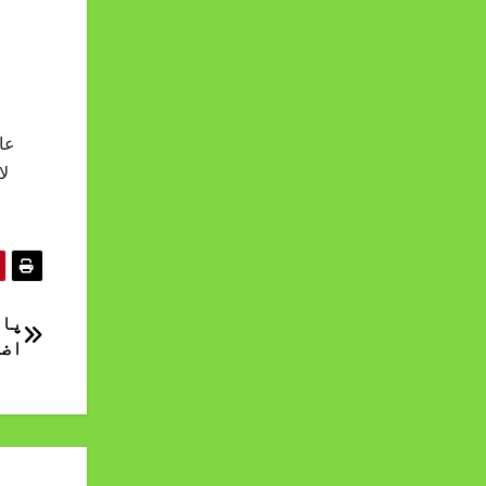
پاک
اضا