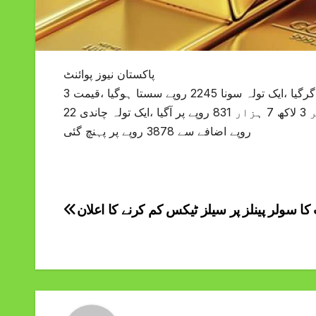
پاکستان نیوز پوائنٹ
عالمی مارکیٹ میں سونا 20 ڈالر سستاہوکر 3378 ڈالر فی اونس تک گرگیا ،ایک تولہ سونا 2245 روپے سستا ہوگیا ،قیمت 3
لاکھ 59 ہزار 55 روپے پر آگئی دس گرام سونا 1925 روپے کم ہوکر 3 لاکھ 7 ہزار 831 روپے پر آگیا ،ایک تولہ چاندی 22
روپے اضافے سے 3878 روپے پر پہنچ گئی
ا سولر پینلز پر سیلز ٹیکس کم کرنے کا اعلان
Post
navigation