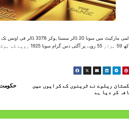
ستان ریلوے نے ٹرینوں کے کرایوں میں
حکومت ک
فہ کر دیا ہے