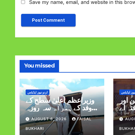
Save my name, email, and website in this brow
You missed
یوز اپڈیٹس
اردو نیوز اپڈیٹس
 اور
وزیراعظم اعلیٰ سطح کے
تہ اے
وفد کے ہمراہ سہ روزہ
لاقات
دورہ پر سعودی عرب
AUGUST 6, 2026
FAISAL
AUG
روانہ
BUKHARI
BUKHA