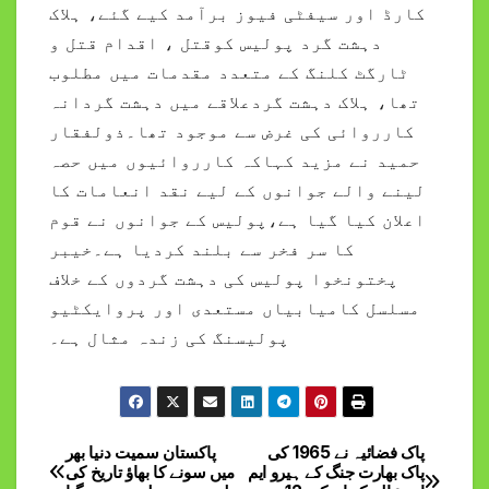
کارڈ اور سیفٹی فیوز برآمد کیے گئے، ہلاک
دہشت گرد پولیس کوقتل ، اقدام قتل و
ٹارگٹ کلنگ کے متعدد مقدمات میں مطلوب
تھا، ہلاک دہشت گردعلاقے میں دہشت گردانہ
کارروائی کی غرض سے موجود تھا۔ذولفقار
حمید نے مزید کہاکہ کارروائیوں میں حصہ
لینے والے جوانوں کے لیے نقد انعامات کا
اعلان کیا گیا ہے،پولیس کے جوانوں نے قوم
کا سر فخر سے بلند کردیا ہے۔خیبر
پختونخوا پولیس کی دہشت گردوں کے خلاف
مسلسل کامیابیاں مستعدی اور پروایکٹیو
پولیسنگ کی زندہ مثال ہے۔
پاک فضائیہ نے 1965 کی
پاکستان سمیت دنیا بھر
Post
پاک بھارت جنگ کے ہیرو ایم
میں سونے کا بھاؤ تاریخ کی