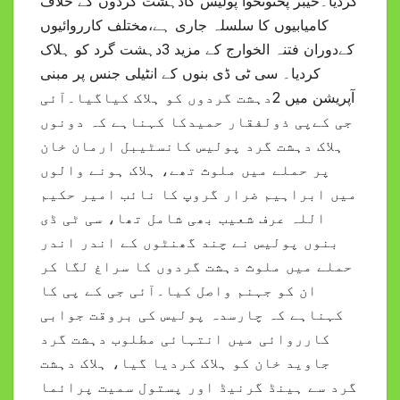
کردیا۔خیبر پختونخوا پولیس کادہشت گردوں کے خلاف
کامیابیوں کا سلسلہ جاری ہے،مختلف کارروائیوں
کےدوران فتنہ الخوارج کے مزید 3دہشت گرد کو ہلاک
کردیا۔ سی ٹی ڈی بنوں کے انٹیلی جنس پر مبنی
آپریشن میں 2دہشت گردوں کو ہلاک کیاگیا۔آئی
جی کےپی ذولفقار حمیدکا کہناہے کہ دونوں
ہلاک دہشت گرد پولیس کانسٹیبل ارمان خان
پر حملے میں ملوث تھے، ہلاک ہونے والوں
میں ابراہیم ضرار گروپ کا نائب امیر حکیم
اللہ عرف شعیب بھی شامل تھا، سی ٹی ڈی
بنوں پولیس نے چند گھنٹوں کے اندر اندر
حملے میں ملوث دہشت گردوں کا سراغ لگا کر
ان کو جہنم واصل کیا۔آئی جی کے پی کا
کہناہے کہ چارسدہ پولیس کی بروقت جوابی
کارروائی میں انتہائی مطلوب دہشت گرد
جاوید خان کو ہلاک کردیا گیا، ہلاک دہشت
گرد سے ہینڈ گرنیڈ اور پستول سمیت پرائما