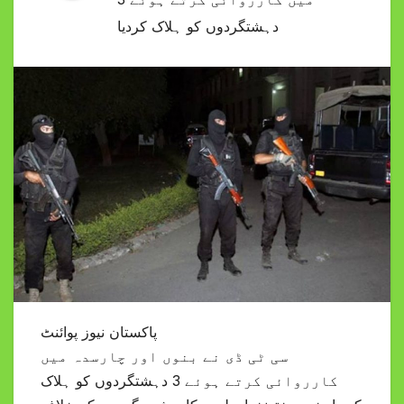
دہشتگردوں کو ہلاک کردیا
پاکستان نیوز پوائنٹ
سی ٹی ڈی نے بنوں اور چارسدہ میں
کارروائی کرتے ہوئے 3 دہشتگردوں کو ہلاک