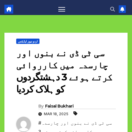
اردو نیوز اپڈیٹس
سی ٹی ڈی نے بنوں اور
چارسدہ میں کارروائی
کرتے ہوئے 3 دہشتگردوں
کو ہلاک کردیا
By
Faisal Bukhari
MAR 18, 2025
#سی ٹی ڈی نے بنوں اور چارسدہ
میں کارروائی کرتے ہوئے 3