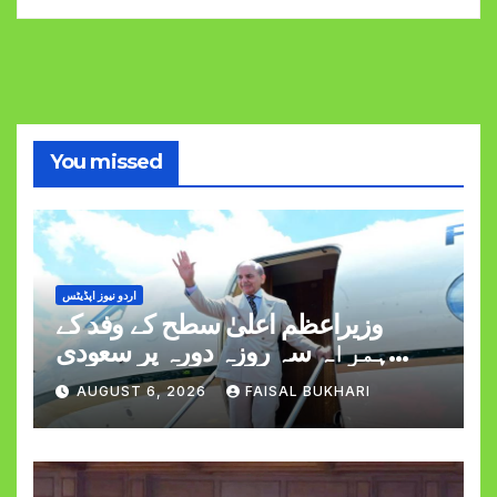
You missed
اردو نیوز اپڈیٹس
وزیراعظم اعلیٰ سطح کے وفد کے
ہمراہ سہ روزہ دورہ پر سعودی
عرب روانہ
AUGUST 6, 2026
FAISAL BUKHARI