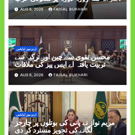
روانہ
AUG 6, 2026
FAISAL BUKHARI
اردو نیوز اپڈیٹس
محسن نقوی سے چین اور ترکیہ سے
تربیت یافتہ اے ایس پیز کی ملاقات
AUG 6, 2026
FAISAL BUKHARI
اردو نیوز اپڈیٹس
مریم نواز نے پانی کی بوتلوں پر چارجز
لگانے کی تجویز مسترد کر دی