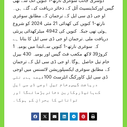
دوسری جانب سوغری نارتھ-1 کنویں اٹک سے بھی
گیس اورکنڈینسیٹ آئل کے ذخائر دریافت کیے گئے ہں۔
او جی ڈی سی ایل کے ترجمان کے مطابق سوغری
نارتھ-1 کنویں کی کھدائی 21 مئی 2024 کو شروع
ہوئی تھی جبکہ کنویں کی 4942 میٹرکھدائی پرنئی
دریافت ملی۔ترجمان او جی ڈی سی ایل کا بتانا ہے
کہ سوغری نارتھ-1 کنویں سےابتدا میں یومیہ 1
کروڑ39 لاکھ مکعب فٹ گیس اور یومیہ 430 بیرل
خام تیل حاصل ہوگا۔او جی ڈی سی ایل کے ترجمان
کے مطابق سوغری ایکسپلوریشن لائسنس میں اوجی
ڈی سی ایل کاورکنگ انٹرسٹ 100فیصد ہے، نئی
دریافت گیس،خام تیل اوجی ڈی سی ایل
کےہائیڈروکاربن ذخائربڑھائےگا اور
توانائی کا بحران کم ہوگا۔