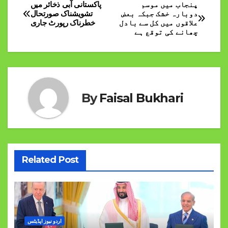
پنجاب میں موسم
پاکستانی آبی ذخائر میں
Post
دوبارہ خشک جبکہ بعض
تشویشناک صورتحال
علاقوں میں کل سے بادل
خطرناک رپورٹ جاری
navigation
چھانے کی توقع ہے
By
Faisal Bukhari
Related Post
اردو نیوز اپڈیٹس