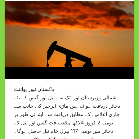
پاکستان نیوز پوائنٹ
شمالی وزیرستان اور اٹک سے تیل اور گیس کے نئے
ذخائر دریافت ہو ئے ہیں ماڑی انرجیز کی جانب سے
جاری اعلامیے کے مطابق دریافت سے ابتدائی طور پر
یومیہ 2 کروڑ 4لاکھ مکعب فٹ گیس اور تیل کے
ذخائر میں یومیہ 117 بیرل خام تیل حاصل ہوگا۔