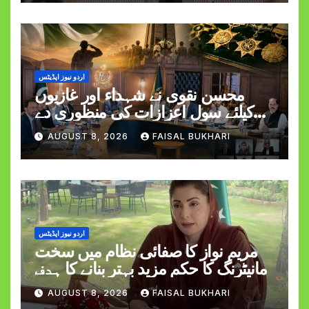
اردو نیوز اپڈیٹس
محسن نقوی نے شہداء اور غازیوں
کیلئے سول اعزازات کی منظوری دے
دی
AUGUST 8, 2026
FAISAL BUKHARI
اردو نیوز اپڈیٹس
مریم نواز کا صفائی نظام میں سخت
مانیٹرنگ کا حکم مزید بہتر بنانے کا ہدف
AUGUST 8, 2026
FAISAL BUKHARI