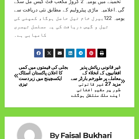
تخمینے میں یومیہ 2 کروڑ مکعب فٹ گیس مل سکے
گی۔اعلامیہ ماڑی پیٹرولیم کے مطابق نئی دریافت سے
یومیہ 122بیرل خام تیل حاصل ہوگا، کمپنی کی
تیل و گیس دریافت کی یہ مسلسل تیسری
کامیابی ہے۔
غیر قانونی ریائش پذیر
بجلی کی قیمتوں میں کمی
Post
افغانیوں کے انخلاء کے
کا اعلان پاکستان اسٹاک
معاملے پر طورخم بارڈر سے
ایکسچینج میں زبردست
navigation
مزید 27 غیر قانونی
تیزی
طور پر مقیم افغانی
اپنے ملک منتقل ہوگئے
By
Faisal Bukhari