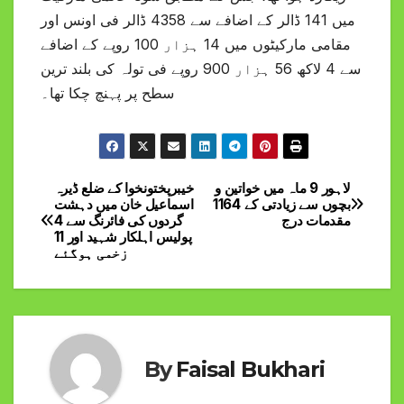
میں 141 ڈالر کے اضافے سے 4358 ڈالر فی اونس اور
مقامی مارکیٹوں میں 14 ہزار 100 روپے کے اضافے
سے 4 لاکھ 56 ہزار 900 روپے فی تولہ کی بلند ترین
سطح پر پہنچ چکا تھا۔
لاہور 9 ماہ میں خواتین و
خیبرپختونخوا کے ضلع ڈیرہ
Post
بچوں سے زیادتی کے 1164
اسماعیل خان میں دہشت
مقدمات درج
گردوں کی فائرنگ سے 4
navigation
پولیس اہلکار شہید اور 11
زخمی ہوگئے
By
Faisal Bukhari