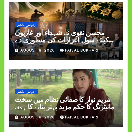
اردو نیوز اپڈیٹس
محسن نقوی نے شہداء اور غازیوں
کیلئے سول اعزازات کی منظوری دے
دی
AUGUST 8, 2026
FAISAL BUKHARI
اردو نیوز اپڈیٹس
مریم نواز کا صفائی نظام میں سخت
مانیٹرنگ کا حکم مزید بہتر بنانے کا ہدف
AUGUST 8, 2026
FAISAL BUKHARI