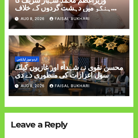
وزیراعظم محمد شہباز شریف کا
ہنگو میں دہشت گردوں کے خلاف
کارروائی کے دوران کیپٹن حمزہ اکرم
AUG 8, 2026
FAISAL BUKHARI
کی شہادت پر اظہارِ افسوس
اردو نیوز اپڈیٹس
محسن نقوی نے شہداء اور غازیوں کیلئے
سول اعزازات کی منظوری دے دی
AUG 8, 2026
FAISAL BUKHARI
Leave a Reply