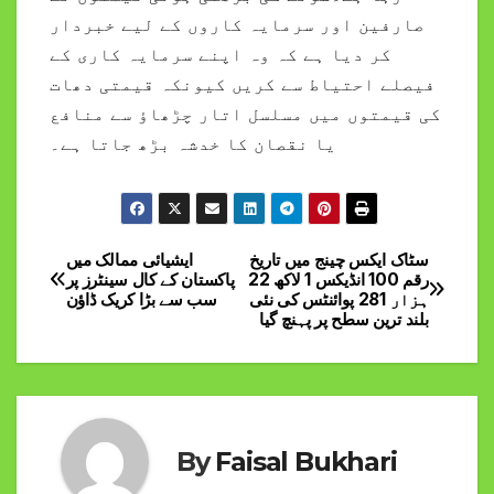
صارفین اور سرمایہ کاروں کے لیے خبردار
کر دیا ہے کہ وہ اپنے سرمایہ کاری کے
فیصلے احتیاط سے کریں کیونکہ قیمتی دھات
کی قیمتوں میں مسلسل اتار چڑھاؤ سے منافع
یا نقصان کا خدشہ بڑھ جاتا ہے۔
سٹاک ایکس چینج میں تاریخ
ایشیائی ممالک میں
Post
رقم 100 انڈیکس 1 لاکھ 22
پاکستان کے کال سینٹرز پر
ہزار 281 پوائنٹس کی نئی
سب سے بڑا کریک ڈاؤن
navigation
بلند ترین سطح پر پہنچ گیا
By
Faisal Bukhari