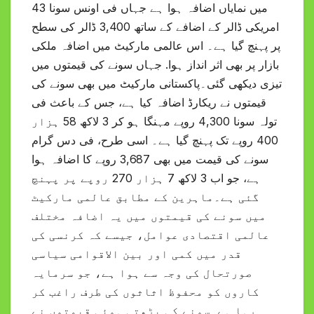
میں نمایاں اضافہ ہوا ہے جہاں فی اونس سونا 43
امریکی ڈالر کے اضافے کے ساتھ 3,400 ڈالر کی سطح
پر پہنچ گیا ہے۔ اس عالمی مارکیٹ میں اضافہ ملکی
بازار پر بھی اثر انداز ہوا. جہاں سونے کی قیمتوں میں
تیزی دیکھی گئی۔پاکستانی مارکیٹ میں بھی سونے کی
قیمتوں نے ریکارڈ اضافہ کیا ہے، جس کے باعث فی
تولہ سونا 4,300 روپے مہنگا ہو کر 3 لاکھ 58 ہزار
400 روپے تک پہنچ گیا ہے۔ اسی طرح، فی دس گرام
سونے کی قیمت میں بھی 3,687 روپے کا اضافہ ہوا
ہے، جو اب 3 لاکھ 7 ہزار 270 روپے پر پہنچ
گئی ہے۔ماہرین کے مطابق عالمی مارکیٹ
میں سونے کی قیمتوں میں یہ اضافہ مختلف
عالمی اقتصادی عوامل، جیسے کہ کرنسی کی
قدر میں کمی اور بین الاقوامی سیاسی
صورتحال کی وجہ سے ہوا ہے، جو سرمایہ
کاروں کو محفوظ اثاثوں کی طرف راغب کر
رہا ہے۔سونے کی بڑھتی ہوئی قیمتوں نے