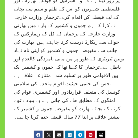
پر زور دیتا ہے کہ وہ اسرائیل کو جوابدہ ٹھہرانے اور
فلسطینی شہریوں کو اس کے ظلم و ستم سے بچانے
کے لیے فیصلہ کن اقدام کرے۔ترجمان وزارت خارجہ
نے کہا کہ ہم جموں و کشمیر کے بارے میں بھارتی
وزارت خارجہ کے ترجمان کے کل کے ریمارکس کے
حوالے سے ریکارڈ درست کرنا چاہتے ہیں. بھارت کی
جانب سے مقبوضہ جموں و کشمیر کو اپنی نام نہاد
یونین ٹیریٹری کے طور پر من مانی نامزدگی کالعدم اور
باطل ہے۔ترجمان کا کہنا تھا کہ جموں و کشمیر ایک
بین الاقوامی طور پر تسلیم شدہ متنازعہ علاقہ ہے
.جس کی حتمی حیثیت اقوام متحدہ کی سلامتی
کونسل کی متعلقہ قراردادوں اور کشمیری عوام کی
امنگوں کے مطابق طے کی جانی ہے. بے بنیاد دعوے
کرنے کے بجائے بھارت کو مقبوضہ جموں و کشمیر کے
بیشتر علاقے پر اپنا 77 سالہ قبضہ ختم کرنا چاہیے۔