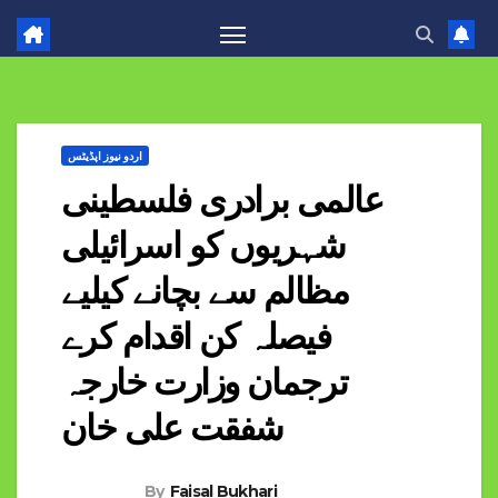
اردو نیوز اپڈیٹس
عالمی برادری فلسطینی
شہریوں کو اسرائیلی
مظالم سے بچانے کیلیے
فیصلہ کن اقدام کرے
ترجمان وزارت خارجہ
شفقت علی خان
By
Faisal Bukhari