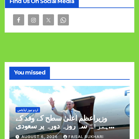
Find Us On Social Media
You missed
اردو نیوز اپڈیٹس
وزیراعظم اعلیٰ سطح کے وفد کے
ہمراہ سہ روزہ دورہ پر سعودی
عرب روانہ
AUGUST 6, 2026
FAISAL BUKHARI