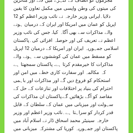
کی میتوں کی وطن واپسی میں مکمل تعاون کا یقین
دلایا۔ایرانی وزیر خارجہ نے نائب وزیر اعظم کو 12
اپریل کو عمان میں امریکا اور ایران کے درمیان ہونے
والے مذاکرات سے بھی آگاہ کیا. جس کی نائب وزیر
اعظم نے تعریف کی اور حوصلہ افزائی کی۔پاکستان
اسلامی جمہوریہ ایران اور امریکا کے درمیان 12 اپریل
کو مسقط میں عمان کی کوششوں سے ہونے والے
مذاکرات کا خیرمقدم کرتا ہے. پاکستان سمجھتا ہے
کہ مکالمہ اور سفارت کاری خطے میں امن اور
استحکام کو فروغ دیں گے اور مذاکرات اور باہمی
احترام کی بنیاد پر اختلافات اور تنازعات کے حل کے
مقاصد کو آگے بڑھائیں گے.پاکستان ان مذاکرات کی
سہولت اور میزبانی میں عمان کے سلطان کے قابل
قدر کردار کو سراہتا ہے۔نائب وزیر اعظم اور وزیر
خارجہ سینیٹر محمد اسحاق ڈار نے اسلام آباد میں
پاکستان اور جمہوریہ کوریا کی مشترکہ میزبانی میں