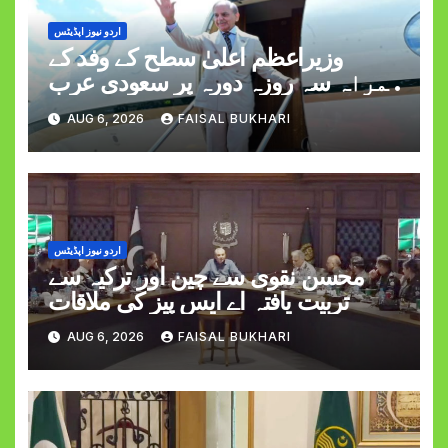
اردو نیوز اپڈیٹس
وزیراعظم اعلیٰ سطح کے وفد کے
ہمراہ سہ روزہ دورہ پر سعودی عرب
روانہ
AUG 6, 2026
FAISAL BUKHARI
اردو نیوز اپڈیٹس
محسن نقوی سے چین اور ترکیہ سے
تربیت یافتہ اے ایس پیز کی ملاقات
AUG 6, 2026
FAISAL BUKHARI