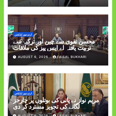
اردو نیوز اپڈیٹس
محسن نقوی سے چین اور ترکیہ سے
تربیت یافتہ اے ایس پیز کی ملاقات
AUGUST 6, 2026
FAISAL BUKHARI
اردو نیوز اپڈیٹس
مریم نواز نے پانی کی بوتلوں پر چارجز
لگانے کی تجویز مسترد کر دی
AUGUST 6, 2026
FAISAL BUKHARI