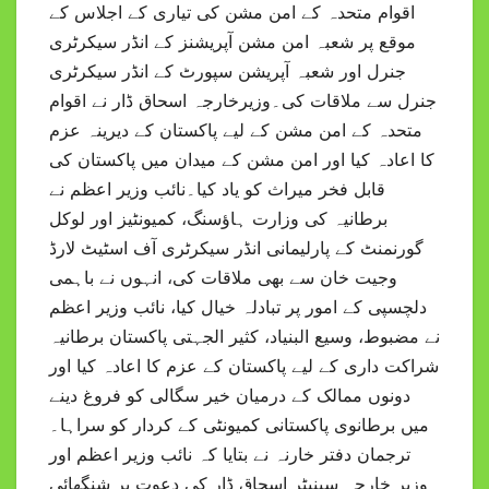
اقوام متحدہ کے امن مشن کی تیاری کے اجلاس کے
موقع پر شعبہ امن مشن آپریشنز کے انڈر سیکرٹری
جنرل اور شعبہ آپریشن سپورٹ کے انڈر سیکرٹری
جنرل سے ملاقات کی۔وزیرخارجہ اسحاق ڈار نے اقوام
متحدہ کے امن مشن کے لیے پاکستان کے دیرینہ عزم
کا اعادہ کیا اور امن مشن کے میدان میں پاکستان کی
قابل فخر میراث کو یاد کیا۔نائب وزیر اعظم نے
برطانیہ کی وزارت ہاؤسنگ، کمیونٹیز اور لوکل
گورنمنٹ کے پارلیمانی انڈر سیکرٹری آف اسٹیٹ لارڈ
وجیت خان سے بھی ملاقات کی، انہوں نے باہمی
دلچسپی کے امور پر تبادلہ خیال کیا، نائب وزیر اعظم
نے مضبوط، وسیع البنیاد، کثیر الجہتی پاکستان برطانیہ
شراکت داری کے لیے پاکستان کے عزم کا اعادہ کیا اور
دونوں ممالک کے درمیان خیر سگالی کو فروغ دینے
میں برطانوی پاکستانی کمیونٹی کے کردار کو سراہا۔
ترجمان دفتر خارنہ نے بتایا کہ نائب وزیر اعظم اور
وزیر خارجہ سینیٹر اسحاق ڈار کی دعوت پر شنگھائی