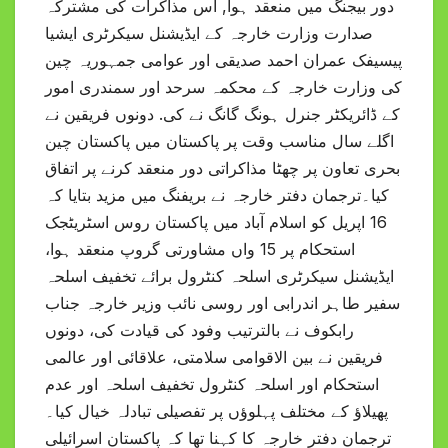
دور بیجنگ میں منعقد ہوا, اس مذاکرات کی مشترکہ
صدارت وزارت خارجہ کے ایڈیشنل سیکرٹری ایشیا
پیسیفک عمران احمد صدیقی اور عوامی جمہوریہ چین
کی وزارت خارجہ کے محکمہ سرحد اور سمندری امور
کے ڈائریکٹر جنرل ہونگ گانگ نے کی. دونوں فریقین نے
اگلے سال مناسب وقت پر پاکستان میں پاکستان چین
بحری تعاون پر چھٹا مذاکراتی دور منعقد کرنے پر اتفاق
کیا۔ترجمان دفتر خارجہ نے بریفنگ میں مزید بتایا کہ
16 اپریل کو اسلام آباد میں پاکستان روس اسٹریٹجک
استحکام پر 15 واں مشاورتی گروپ منعقد ہوا،
ایڈیشنل سیکرٹری اسلحہ کنٹرول برائے تخفیف اسلحہ
سفیر طاہر اندرابی اور روسی نائب وزیر خارجہ جناب
رابکوف نے بالترتیب وفود کی قیادت کی، دونوں
فریقین نے بین الاقوامی سلامتی، علاقائی اور عالمی
استحکام اور اسلحہ کنٹرول تخفیف اسلحہ اور عدم
پھیلاؤ کے مختلف پہلوؤں پر تفصیلی تبادلہ خیال کیا۔
ترجمان دفتر خارجہ کا کہنا تھا کہ پاکستان اسرائیلی