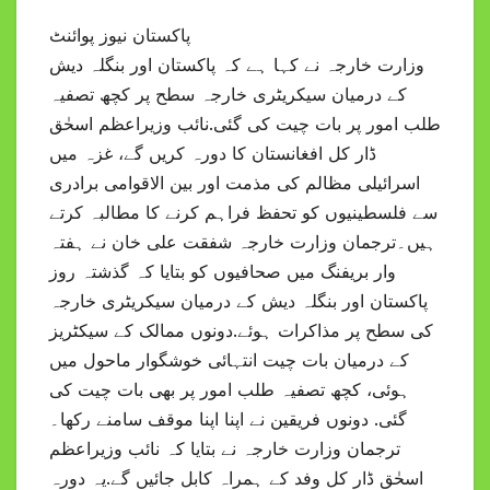
پاکستان نیوز پوائنٹ
وزارت خارجہ نے کہا ہے کہ پاکستان اور بنگلہ دیش
کے درمیان سیکریٹری خارجہ سطح پر کچھ تصفیہ
طلب امور پر بات چیت کی گئی.نائب وزیراعظم اسحٰق
ڈار کل افغانستان کا دورہ کریں گے، غزہ میں
اسرائیلی مظالم کی مذمت اور بین الاقوامی برادری
سے فلسطینیوں کو تحفظ فراہم کرنے کا مطالبہ کرتے
ہیں۔ترجمان وزارت خارجہ شفقت علی خان نے ہفتہ
وار بریفنگ میں صحافیوں کو بتایا کہ گذشتہ روز
پاکستان اور بنگلہ دیش کے درمیان سیکریٹری خارجہ
کی سطح پر مذاکرات ہوئے.دونوں ممالک کے سیکٹریز
کے درمیان بات چیت انتہائی خوشگوار ماحول میں
ہوئی، کچھ تصفیہ طلب امور پر بھی بات چیت کی
گئی. دونوں فریقین نے اپنا اپنا موقف سامنے رکھا۔
ترجمان وزارت خارجہ نے بتایا کہ نائب وزیراعظم
اسحٰق ڈار کل وفد کے ہمراہ کابل جائیں گے.یہ دورہ