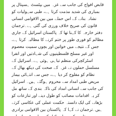
قابض افواج کی جانب سے غزہ میں بپٹسٹ ہسپتال پر
بمباری کی شدید مذمت کرتا ہے، طبی سہولیات کو
نشانہ بنانے کے اس حملے میں بین الاقوامی انسانی
قانون کی صریح خلاف ورزی کی گئی ہے۔ترجمان
دفتر خارجہ کا کہنا تھا کہ پاکستان اسرائیل کے جاری
مظالم کو فوری طور پر ختم کرنے کا مطالبہ کرتا ہے.
جس کے نتیجے میں خواتین اور بچوں سمیت معصوم
اور غیر مسلح فلسطینیوں کی شہادتیں اور انفرا
اسٹرکچرکی منظم تباہی ہوئی ہے۔اسرائیل کے
مسلسل حملوں نے غزہ کے صحت کی دیکھ بھال کے
نظام کو مفلوج کر دیا ہے، جس سے انتہائی بیمار
مریض طبی امداد سے محروم ہوگئے ہیں۔ اسرائیل
کی جانب سے انسانی امداد کی ناکہ بندی کے ساتھ مل
کر یہ اقدامات مصائب کو طول دینے اور تنازعات کو
بڑھانے کی ایک دانستہ حکمت عملی کی عکاسی کرتے
ہیں۔ترجمان نے کہا کہ پاکستان بین الاقوامی برادری