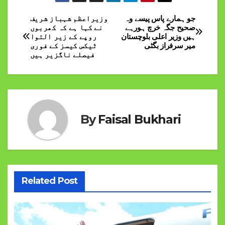
جو ہمارے پاس پیسے وہ
وزیراعظم شہباز شریف
Post
صحیح جگہ خرچ ہورہے
نے کہا ہے کہ کھربوں
ہیں وزیر اعلی بلوچستان
روپے کے زیر التوا
navigation
میر سرفراز بگٹی
ٹیکس کیسز کے فوری
فیصلے ناگزیر ہیں
By
Faisal Bukhari
Related Post