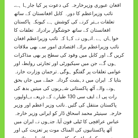
افغان عبوری وزیرخارجہ کی دعوت پر کیا جارہا ہے.
نائب وزیراعظم کا دورہ کابل افغانستان کے ساتھ
تعلقات بہتر کرنے کی کوشش ہے کیونکہ پاکستان
افغانستان کے ساتھ خوشگوار برادرانہ تعلقات کا
خواہاں ہے۔انہوں نے کہا کہ نائب وزیراعظم افغان
نائب وزیراعظم برائے اقتصادی امور سے بھی ملاقات
کریں گے اور کابل میں وفود کی سطح پر بھی مذاکرات
ہوں گے، جن میں سیکیورٹی اور تجارتی روابط، اور
عوامی تعلقات پر گفتگو ہوگی۔ترجمان وزارت خارنہ
بتایا کہ ایران میں دہشت گردانہ حملے میں جاں بحق
ہونے والے آٹھ پاکستانی شہریوں کی میتیں بدھ کی
رات پی اے ایف سی 130 طیارے کے ذریعے بہاولپور،
پاکستان منتقل کی گئیں۔نائب وزیر اعظم اور وزیر
خارجہ سینیٹر محمد اسحاق ڈار کو ایرانی وزیر خارجہ
عباس عراقچی کا ٹیلی فون آیا. جنہوں نے ایران میں
آٹھ پاکستانیوں کی المناک موت پر تعزیت کی اور
مجرموں کو انصاف کے کٹہرے میں لانے اور متاثرین