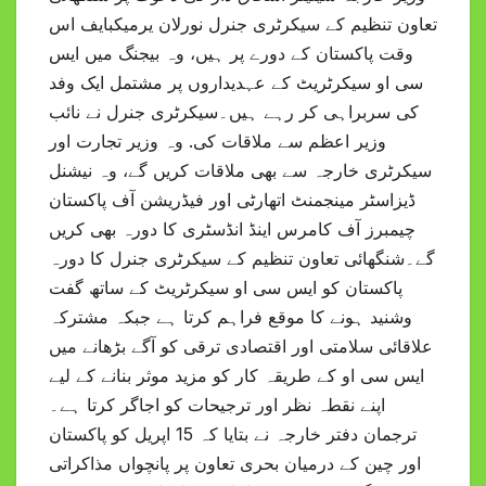
تعاون تنظیم کے سیکرٹری جنرل نورلان یرمیکبایف اس
وقت پاکستان کے دورے پر ہیں، وہ بیجنگ میں ایس
سی او سیکرٹریٹ کے عہدیداروں پر مشتمل ایک وفد
کی سربراہی کر رہے ہیں۔سیکرٹری جنرل نے نائب
وزیر اعظم سے ملاقات کی. وہ وزیر تجارت اور
سیکرٹری خارجہ سے بھی ملاقات کریں گے، وہ نیشنل
ڈیزاسٹر مینجمنٹ اتھارٹی اور فیڈریشن آف پاکستان
چیمبرز آف کامرس اینڈ انڈسٹری کا دورہ بھی کریں
گے۔شنگھائی تعاون تنظیم کے سیکرٹری جنرل کا دورہ
پاکستان کو ایس سی او سیکرٹریٹ کے ساتھ گفت
وشنید ہونے کا موقع فراہم کرتا ہے جبکہ مشترکہ
علاقائی سلامتی اور اقتصادی ترقی کو آگے بڑھانے میں
ایس سی او کے طریقہ کار کو مزید موثر بنانے کے لیے
اپنے نقطہ نظر اور ترجیحات کو اجاگر کرتا ہے۔
ترجمان دفتر خارجہ نے بتایا کہ 15 اپریل کو پاکستان
اور چین کے درمیان بحری تعاون پر پانچواں مذاکراتی