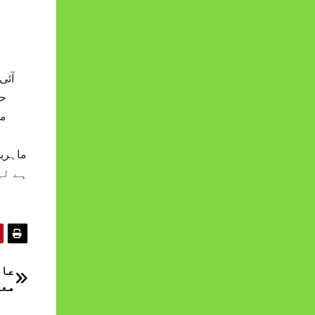
حو
ہے لی
عال
معا