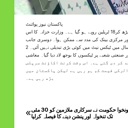
پاکستان نیوز پوائنٹ
آئی ایم ایف حکام کا کہنا ہے کہ پاکستان کا ریونیو 9.6 ٹریلن روپے سے بڑھ کر18 ٹریلین روپے ہو گیا ہے۔ وزارت خزانہ کا اس
 اور مرکزی بینک کی مدد سے ممکن ہوا۔ دوسری جانب
معاشی ماہرین کے مطابق ریونیو میں اضافہ مصنوعی ہے، گزشتہ 2سال میں ٹیکس نیٹ میں کوئی بڑی تبدیلی نہیں آئی۔ 2
صنعتی شعبے پر ٹیکسوں کا بوجھ لاد دیا گیا۔ معاشی
 مطابق سیلز ٹیکس کی شرح 12 سے بڑھا کر 15 اور پھر18 فیصد کر دی گئی ہے۔ اس وقت کرنٹ اکاؤنٹ سرپلس
الرکی قیمت کم ہو رہی ہے لیکن پاکستان میں
بڑھ رہی ہے۔
خیبرپختونخوا حکومت نے سرکاری ملازمین کو 30 مئی
Post
تک تنخواہ اور پنشن دینے کا فیصلہ کرلیا
navigation