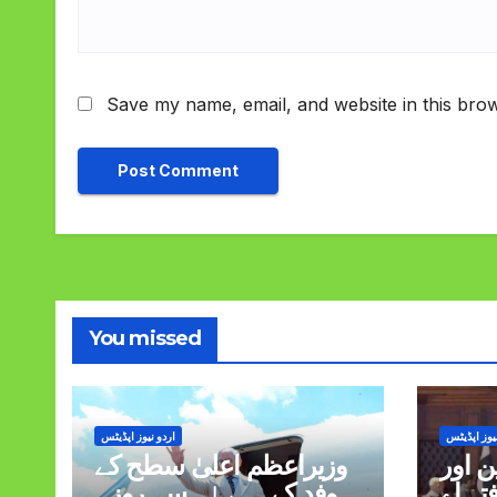
Save my name, email, and website in this brow
You missed
یوز اپڈیٹس
اردو نیوز اپڈیٹس
 اور
وزیراعظم اعلیٰ سطح کے
تہ اے
وفد کے ہمراہ سہ روزہ