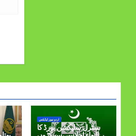
اردو نیوز اپڈیٹس
سنٹرل سلیکشن بورڈ کا
زیر التواء اجلاس ،سینکڑوں
بوتل