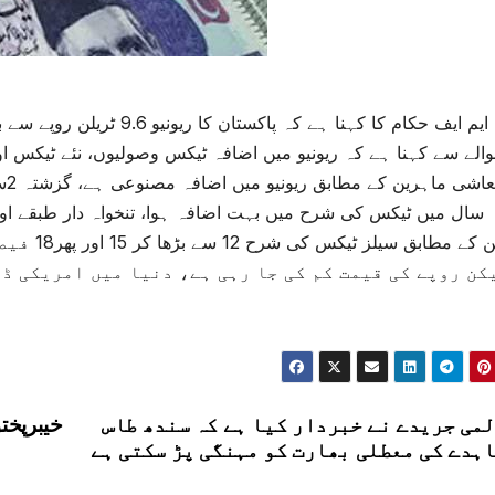
الے سے کہنا ہے کہ ریونیو میں اضافہ ٹیکس وصولیوں، نئے ٹیکس
سال میں ٹیکس کی شرح میں بہت اضافہ ہوا، تنخواہ دار طبقے اور 
ماہرین کے
کن روپے کی قیمت کم کی جا رہی ہے، دنیا میں امریکی ڈ
می جریدے نے خبردار کیا ہے کہ سندھ طاس
ہدے کی معطلی بھارت کو مہنگی پڑ سکتی ہے