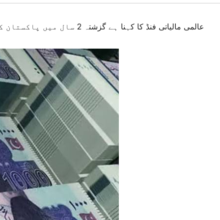
#عالمی مالیاتی فنڈ کا کہنا ہے گزشتہ 2 سال میں پاکستان کا ریونیو تقریباً دگنا ہو گیا ہے