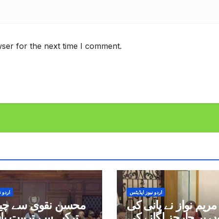
ser for the next time I comment.
اردو نیوز اپڈیٹس
اردو ن
مریم نواز نے پانی کی
محسن نقوی سے چین
وں پر چارجز لگانے کی
ترکیہ سے تربیت یاف