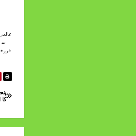
پنج
کا 