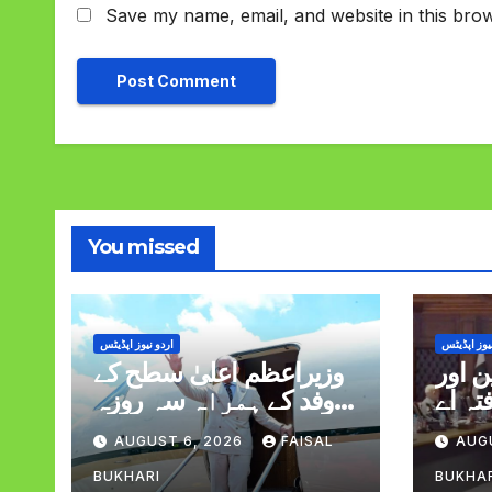
Save my name, email, and website in this brow
You missed
یوز اپڈیٹس
اردو نیوز اپڈیٹس
 اور
وزیراعظم اعلیٰ سطح کے
تہ اے
وفد کے ہمراہ سہ روزہ
لاقات
دورہ پر سعودی عرب
AUGUST 6, 2026
FAISAL
AUG
روانہ
BUKHARI
BUKHA