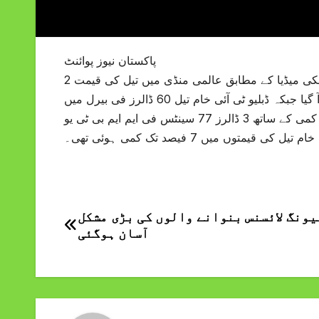
پاکستان نیوز پوائنٹ
عالمی منڈی میں تیل اور گیس کی قیمت میں مزید کمی ہوئی ہے۔غیر ملکی میڈیا کے مطابق عالمی منڈی میں تیل کی قیمت 2
سے 3 فیصد کم ہوئی ۔برینٹ خام تیل 64 ڈالرز فی بیرل کی سطح پر آ گیا جبکہ ڈبلیو ٹی آئی خام تیل 60 ڈالرز فی بیرل میں
فروخت ہو رہا ۔ علاوہ ازیں عالمی سطح پر گیس کی قیمت ڈیڑھ فیصد کمی کے ساتھ 3 ڈالرز 77 سینٹس فی ایم ایم بی ٹی یو
ونگ لائسنس بنوانے والوں کی بڑی مشکل
Post
آسان ہوگئی
navigation