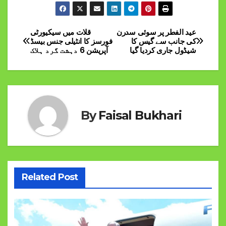
عید الفطر پر سوئی سدرن
قلات میں سیکیورٹی
Post
کی جانب سے گیس کا
فورسز کا انٹیلی جنس بیسڈ
شیڈول جاری کردیا گیا
آپریشن 6 دہشت گرد ہلاک
navigation
By
Faisal Bukhari
Related Post