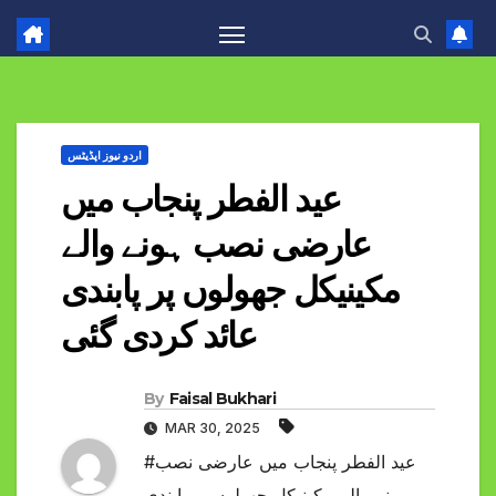
اردو نیوز اپڈیٹس
عید الفطر پنجاب میں
عارضی نصب ہونے والے
مکینیکل جھولوں پر پابندی
عائد کردی گئی
By
Faisal Bukhari
MAR 30, 2025
#عید الفطر پنجاب میں عارضی نصب
ہونے والے مکینیکل جھولوں پر پابندی