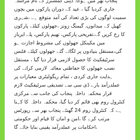
پنجاب بھر میں ہوگا؛ ڈپٹی کمشنرز کے نام مراسلہ
جاری کردیا گیا ، عید کے دوران پارکوں میں بچوں
سمیت لوگوں کی بڑی تعداد کی آمد متوقع ہے ،شہری
کھیل کے میدانوں، گیمنگ زونز ،جھولوں کیلئے پارکوں
کا رخ کریں گے،تفریحی پارکس، تھیم پارکس، پلے ایریاز
میں مکینکل جھولوں کی مشروط اجازت ہو
گی،مستقل بنیادوں پر لگائے گئے جھولوں کیلئے فٹنس
سرٹیفکیٹ کا حصول لازمی قرار دیا گیا ، مستقل
نصب جھولوں کا حفاظتی معائنہ لازمی کرانے کی
ہدایت جاری کردی ، تمام ریگولیٹری معیارات پر
عملدرآمد بارے ڈی سی سے تصدیقی سرٹیفکیٹ لازم
قرار محکمہ داخلہ پنجاب کی جانب سے مرکزی
کنٹرول روم بھی قائم کر دیا گیا، محکمہ داخلہ کا کہنا
ہے کہ کنٹرول روم 24 گھنٹے پنجاب بھر سے رپورٹس
مرتب کرے گا ،امن و امان کا قیام اور حکومتی
احکامات پر عملدرآمد یقینی بنایا جائے گا،