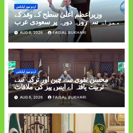
اردو نیوز اپڈیٹس
وزیراعظم اعلیٰ سطح کے وفد کے
ہمراہ سہ روزہ دورہ پر سعودی عرب
روانہ
AUG 6, 2026
FAISAL BUKHARI
اردو نیوز اپڈیٹس
محسن نقوی سے چین اور ترکیہ سے
تربیت یافتہ اے ایس پیز کی ملاقات
AUG 6, 2026
FAISAL BUKHARI