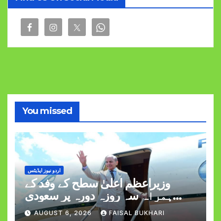
You missed
اردو نیوز اپڈیٹس
وزیراعظم اعلیٰ سطح کے وفد کے
ہمراہ سہ روزہ دورہ پر سعودی
عرب روانہ
AUGUST 6, 2026
FAISAL BUKHARI