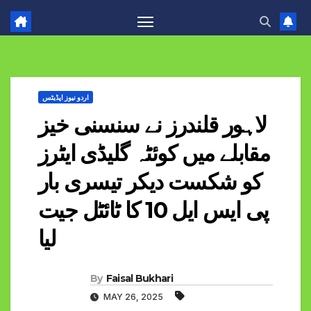
اردو نیوز اپڈیٹس
لاہور قلندرز نے سنسنی خیز
مقابلے میں کوئٹہ گلیڈی ایٹرز
کو شکست دیکر تیسری بار
پی ایس ایل 10 کا ٹائٹل جیت
لیا
By
Faisal Bukhari
MAY 26, 2025