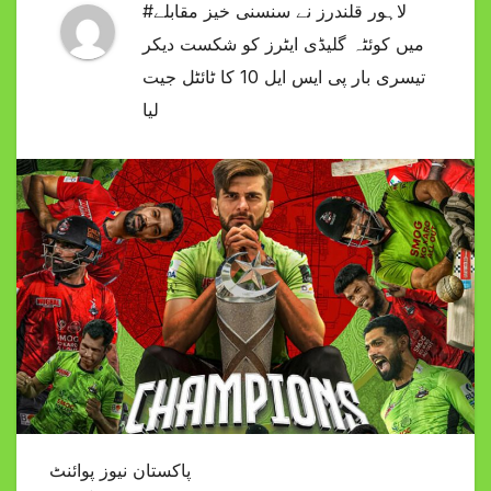
#لاہور قلندرز نے سنسنی خیز مقابلے
میں کوئٹہ گلیڈی ایٹرز کو شکست دیکر
تیسری بار پی ایس ایل 10 کا ٹائٹل جیت
لیا
پاکستان نیوز پوائنٹ