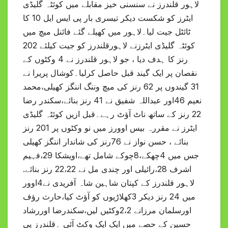
لاہور قلندرز نے سنسنی خیز مقابلے میں کوئٹہ گلیڈی
ایٹرز کو شکست دیکر تیسری بار پی ایس ایل 10 کا
ٹائٹل جیت لیا۔لاہور میں کھیلے گئے فائنل میچ میں
کوئٹہ گلیڈی ایٹرزنے لاہورقلندرز کو جیت کیلئے 202
رنز کا ہدف دیا ، جو لاہور قلندرز نے 4 وکٹوں کے
نقصان پر ایک گیند قبل حاصل کرلیا۔کوشال پریرا نے
31 گیندوں پر 62 رنز کی میچ وننگ اننگز کھیلی،محمد
نعیم 46اور عبداللہ شفیق نے 41 رنز بنائے،سکندر رضا
22 رنز کے ساتھ ناٹ آؤٹ رہے۔قبل ازیں کوئٹہ گلیڈی
ایٹرز نے مقررہ بیس اوورز میں نو وکٹوں پر 201 رنز
بنائے ، حسن نواز نے 76رنز کی شاندار اننگز کھیلی
جس میں 4چھکے،8چوکے شامل تھے،اویشکا 29،فہیم
اشرف 28،رائیلی اور چندی مل نے 22،22 رنز بنائے.
لاہور قلندرز کے کپتان شاہین شاہ آفریدی نے4اوور
میں 24 رنز دیکر 3کھلاڑیوں کو آؤٹ کیا،حارث رؤف
اورسلمان مرزانے 2،2وکٹیں لیں،سکندرضا اوررشاد
حسین کے حصے میں ایک ایک وکٹ آئی ۔قلندرز پی