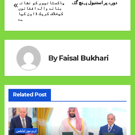
دورے پر استنبول پہنچ گئے
پاکستانیوں کو نشانہ
navigation
بنانے والے افغانوں
کیخلاف کریک ڈاون کیا
ہے
By
Faisal Bukhari
Related Post
اردو نیوز اپڈیٹس