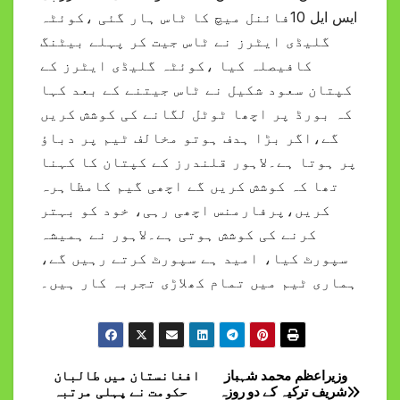
ایس ایل 10فائنل میچ کا ٹاس ہار گئی ،کوئٹہ
گلیڈی ایٹرز نے ٹاس جیت کر پہلے بیٹنگ
کافیصلہ کیا ،کوئٹہ گلیڈی ایٹرز کے
کپتان سعود شکیل نے ٹاس جیتنے کے بعد کہا
کہ بورڈ پر اچھا ٹوٹل لگانے کی کوشش کریں
گے،اگر بڑا ہدف ہوتو مخالف ٹیم پر دباؤ
پر ہوتا ہے۔لاہور قلندرز کے کپتان کا کہنا
تھا کہ کوشش کریں گے اچھی گیم کامظاہرہ
کریں،پرفارمنس اچھی رہی، خود کو بہتر
کرنے کی کوشش ہوتی ہے۔لاہور نے ہمیشہ
سپورٹ کیا، امید ہے سپورٹ کرتے رہیں گے،
ہماری ٹیم میں تمام کھلاڑی تجربہ کار ہیں۔
وزیراعظم محمد شہباز
افغانستان میں طالبان
Post
شریف ترکیہ کے دو روزہ
حکومت نے پہلی مرتبہ