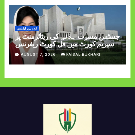
اردو نیوز اپڈیٹس
جسٹس مسرت ہلالی کی ریٹائرمنٹ پر
سپریم کورٹ میں فل کورٹ ریفرنس
AUGUST 7, 2026
FAISAL BUKHARI