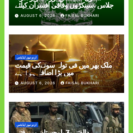
اجلاس ،سینکڑوں وفاقی افسران کیلئے
اچھی خبر آ گئی
AUGUST 6, 2026
FAISAL BUKHARI
اردو نیوز اپڈیٹس
ملک بھر میں فی تولہ سونےکی قیمت
میں بڑا اضافہ ہوا ہے
AUGUST 6, 2026
FAISAL BUKHARI
اردو نیوز اپڈیٹس
ردالفتنہ-3 بلوچستان میں فتنہ