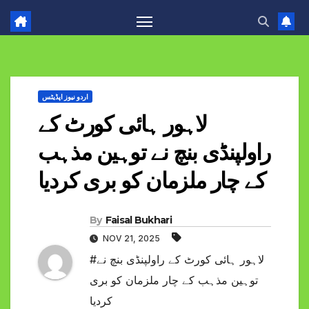
اردو نیوز اپڈیٹس
لاہور ہائی کورٹ کے
راولپنڈی بنچ نے توہین مذہب
کے چار ملزمان کو بری کردیا
By
Faisal Bukhari
NOV 21, 2025
#لاہور ہائی کورٹ کے راولپنڈی بنچ نے
توہین مذہب کے چار ملزمان کو بری
کردیا