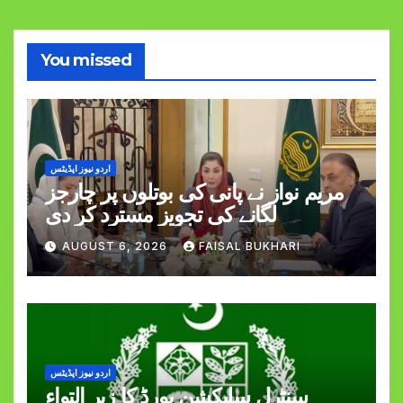
You missed
اردو نیوز اپڈیٹس
مریم نواز نے پانی کی بوتلوں پر چارجز
لگانے کی تجویز مسترد کر دی
AUGUST 6, 2026
FAISAL BUKHARI
اردو نیوز اپڈیٹس
سنٹرل سلیکشن بورڈ کا زیر التواء