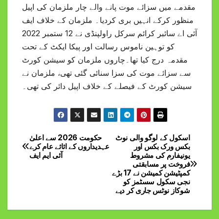
مقدمے میں سزائے موت پانے والے چار ملزمان کی اپیل
منظور کرکے انہیں بری کردیا۔ ملزمان کے خلاف ایف
آئی اے سائبر کرائم سرکل راولپنڈی نے 12 ستمبر 2022
کو توہین ناموس رسالت اور پیکا ایکٹ کے تحت
مقدمہ درج کیا تھا۔چاروں ملزمان کو سیشن کورٹ
سے سزائے موت کی سزا سنائی گئی تھی، ملزمان نے
سیشن کورٹ کے فیصلے کے خلاف اپیل دائر کی تھی۔
اسکول کے لوگو والی نوٹ
حکومت 2026 سے اعلیٰ
Post
بکس ورک بکس اور
عہدیداروں کے اثاثے عام کرے
یونیفارم کی مشروط
آئی ایم ایف
navigation
فروخت پر مسابقتی
کمپٹیشن کمیشن نے 17 بڑے
نجی سکول سسٹمز کو
شوکاز نوٹس جاری کر دیے