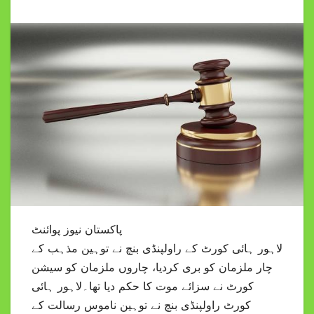
پاکستان نیوز پوائنٹ
لاہور ہائی کورٹ کے راولپنڈی بنچ نے توہین مذہب کے
چار ملزمان کو بری کردیا، چاروں ملزمان کو سیشن
کورٹ نے سزائے موت کا حکم دیا تھا۔لاہور ہائی
کورٹ راولپنڈی بنچ نے توہین ناموس رسالت کے