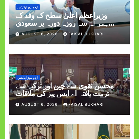
اردو نیوز اپڈیٹس
وزیراعظم اعلیٰ سطح کے وفد کے
ہمراہ سہ روزہ دورہ پر سعودی
عرب روانہ
AUGUST 6, 2026
FAISAL BUKHARI
اردو نیوز اپڈیٹس
محسن نقوی سے چین اور ترکیہ سے
تربیت یافتہ اے ایس پیز کی ملاقات
AUGUST 6, 2026
FAISAL BUKHARI