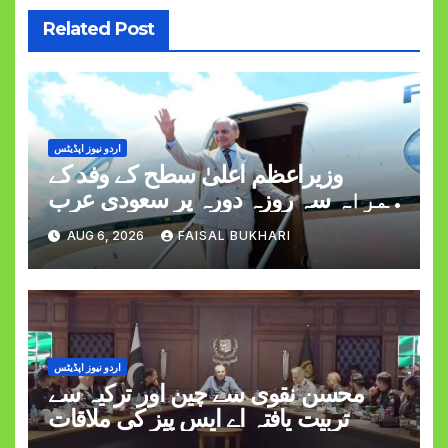
Related Post
اردو نیوز اپڈیٹس
وزیراعظم اعلیٰ سطح کے وفد کے
ہمراہ سہ روزہ دورہ پر سعودی عرب
روانہ
AUG 6, 2026
FAISAL BUKHARI
اردو نیوز اپڈیٹس
محسن نقوی سے چین اور ترکیہ سے
تربیت یافتہ اے ایس پیز کی ملاقات