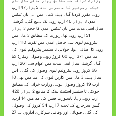
وزارت خزانہ کے مطابق رواں مالی سال نان
ٹیکس ریونیو کا مجموعی ہدف 5ہزار147ارب
روپے مقرر کردیا گیا۔ پہلے 3ماہ میں ہی نان ٹیکس
آمدن 3 ہزار 46 ارب روپے تک پہنچ گئی، گزشتہ
سال اسی مدت میں نان ٹیکس آمدن کا حجم 3 ہزار
51 ارب روپے تھا۔رپورٹ کے مطابق 3 ماہ میں
پیٹرولیم لیوی سے حاصل آمدن میں تقریبا 110 ارب
روپے کا اضافہ ہوا، جولائی تا ستمبر پیٹرولیم لیوی کی
مد میں 371 ارب 60 کروڑ روپے وصولی ریکارڈ کیا
گیا۔ گزشتہ سال اسی مدت میں عوام سے 261 ارب
68 کروڑ روپے پیٹرولیم لیوی وصول کی گئی۔ اس
سال پہلے 3 ماہ میں کاربن لیوی کی مد میں بھی 10
ارب 19 کروڑ وصول ہوئے۔وزارت خزانہ کے مطابق
جولائی تا ستمبر اسٹیٹ بینک کا منافع 2 ہزار 428
ارب روپے رہا، پاسپورٹ فیس کی مد میں 14 ارب،
گیس سرچارج کے تحت 7 ارب 94 کروڑ کی وصولی
کی گئی۔صوبائی اور وفاقی سرکاری اداروں نے 27