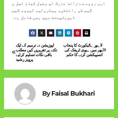
ارب روپے سے زائد مارک اپ وصول کیا، تیل و
گیس کی رائلٹی، پیٹرولیم لیوی، گیس
ڈیویلپمنٹ سیس بھی شامل ہے۔
لاہور ہائیکورٹ کا پنجاب
اپوزيشن نے ترمیم کے ایک
Post
بھر میں ہیوی ٹریفک کی
نکتے پر تقریریں کیں مطلب
انسپیکشن کرنے کا حکم
باقی نکات تسلیم کرلیے
navigation
پرویز رشید
By
Faisal Bukhari