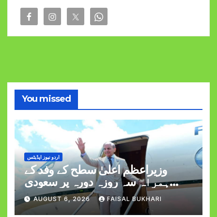
You missed
اردو نیوز اپڈیٹس
وزیراعظم اعلیٰ سطح کے وفد کے
ہمراہ سہ روزہ دورہ پر سعودی
عرب روانہ
AUGUST 6, 2026
FAISAL BUKHARI