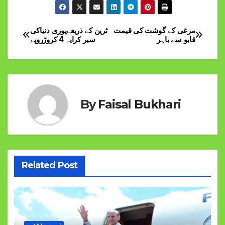
مرغی کے گوشت کی قیمت
ٹرین کے ذریعےپوری دنیاکی
Post
قابو سے باہر
سیر کرایہ 4 کروڑروپے
navigation
By
Faisal Bukhari
Related Post