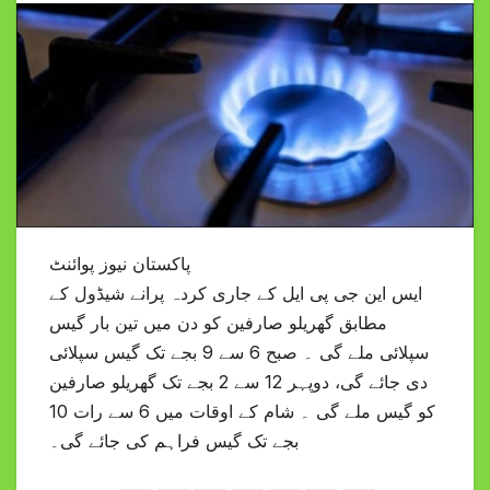
پاکستان نیوز پوائنٹ
ایس این جی پی ایل کے جاری کردہ پرانے شیڈول کے
مطابق گھریلو صارفین کو دن میں تین بار گیس
سپلائی ملے گی ۔ صبح 6 سے 9 بجے تک گیس سپلائی
دی جائے گی، دوپہر 12 سے 2 بجے تک گھریلو صارفین
کو گیس ملے گی ۔ شام کے اوقات میں 6 سے رات 10
بجے تک گیس فراہم کی جائے گی۔