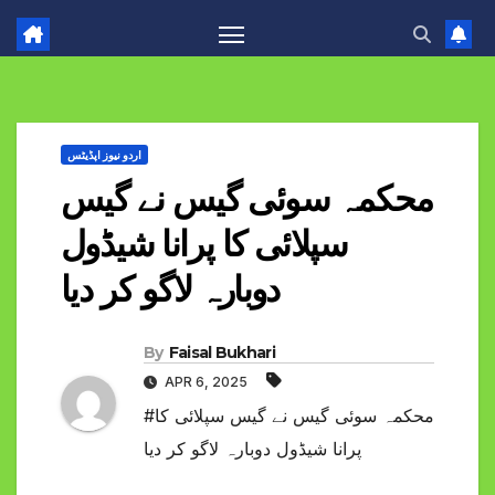
اردو نیوز اپڈیٹس
محکمہ سوئی گیس نے گیس
سپلائی کا پرانا شیڈول
دوبارہ لاگو کر دیا
By
Faisal Bukhari
APR 6, 2025
#محکمہ سوئی گیس نے گیس سپلائی کا
پرانا شیڈول دوبارہ لاگو کر دیا