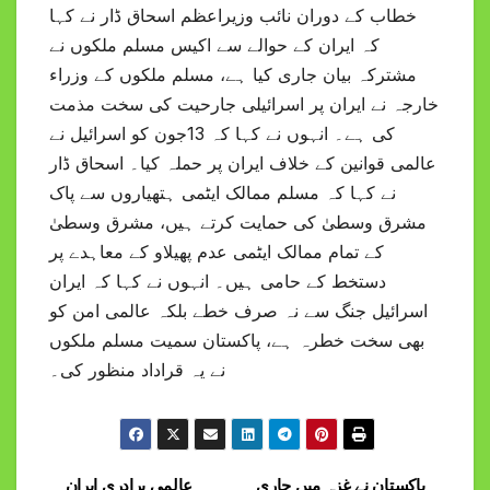
خطاب کے دوران نائب وزیراعظم اسحاق ڈار نے کہا
کہ ایران کے حوالے سے اکیس مسلم ملکوں نے
مشترکہ بیان جاری کیا ہے، مسلم ملکوں کے وزراء
خارجہ نے ایران پر اسرائیلی جارحیت کی سخت مذمت
کی ہے۔ انہوں نے کہا کہ 13جون کو اسرائیل نے
عالمی قوانین کے خلاف ایران پر حملہ کیا۔ اسحاق ڈار
نے کہا کہ مسلم ممالک ایٹمی ہتھیاروں سے پاک
مشرق وسطیٰ کی حمایت کرتے ہیں، مشرق وسطیٰ
کے تمام ممالک ایٹمی عدم پھیلاو کے معاہدے پر
دستخط کے حامی ہیں۔ انہوں نے کہا کہ ایران
اسرائیل جنگ سے نہ صرف خطے بلکہ عالمی امن کو
بھی سخت خطرہ ہے، پاکستان سمیت مسلم ملکوں
نے یہ قراداد منظور کی۔
پاکستان نے غزہ میں جاری
عالمی برادری ایران