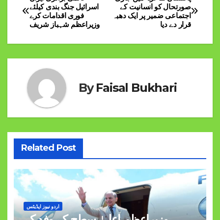
Post
صورتحال کو انسانیت کے
اسرائیل جنگ بندی کیلئے
اجتماعی ضمیر پر ایک دھبہ
فوری اقدامات کرے
navigation
قرار دے دیا
وزیراعظم شہباز شریف
By
Faisal Bukhari
Related Post
اردو نیوز اپڈیٹس
وزیراعظم اعلیٰ سطح کے وفد کے