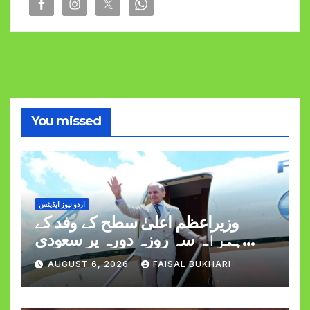
You missed
اردو نیوز اپڈیٹس
وزیراعظم اعلیٰ سطح کے وفد کے
ہمراہ سہ روزہ دورہ پر سعودی
عرب روانہ
AUGUST 6, 2026
FAISAL BUKHARI