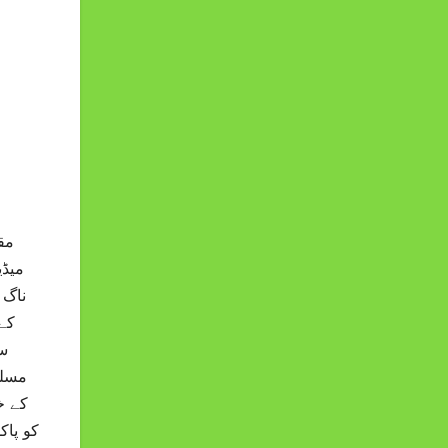
میڈی
ناگ 
کے
سی
مسلح
کے خل
کو پاک