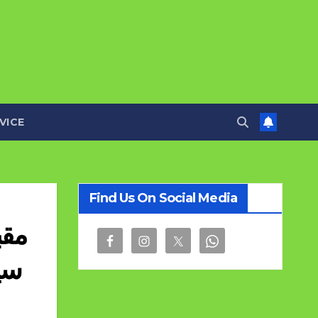
VICE
Find Us On Social Media
سی