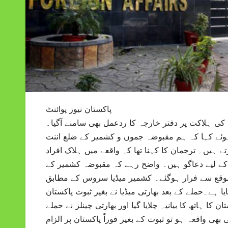
پاکستان نیوز پوائنٹ
 علاقے پہلگام میں حملے کے نتیجے میں 26 سیاحوں کی ہلاکت پر دفتر خارجہ کا ردعمل بھی سامنے آگیا۔
ہوئے کہا کہ ہم مقبوضہ جموں و کشمیر کے ضلع اننت
 ہیں۔ ترجمان کا کہنا تھا کہ واقعے میں ہلاک افراد
کے لیے دعاگو ہیں۔ واضح رہے کہ مقبوضہ کشمیر کے
ور موقع سے فرار ہوگئے۔ کشمیر میڈیا سروس کے مطابق
ا ہے۔حملے کے بعد بھارتی میڈیا نے بغیر ثبوت پاکستان
کا ہاتھ کا بیانیہ چلایا گیا اور بھارتی چینلز نے حملے
ی واقعہ ہو تو ثبوت کے بغیر فوراً پاکستان پر الزام