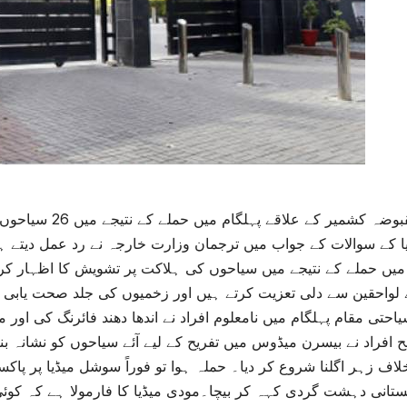
مقبوضہ کشمیر کے
ا کے سوالات کے جواب میں ترجمان وزارت خارجہ نے رد عمل دیتے 
میں حملے کے نتیجے میں سیاحوں کی ہلاکت پر تشویش کا اظہار کرتے
 لواحقین سے دلی تعزیت کرتے ہیں اور زخمیوں کی جلد صحت یابی 
احتی مقام پہلگام میں نامعلوم افراد نے اندھا دھند فائرنگ کی ا
 افراد نے بیسرن میڈوس میں تفریح کے لیے آئے سیاحوں کو نشانہ بنای
اف زہر اگلنا شروع کر دیا۔ حملہ ہوا تو فوراً سوشل میڈیا پر پاکستان 
ستانی دہشت گردی کہہ کر بیچا۔مودی میڈیا کا فارمولا ہے کہ کوئی بھ