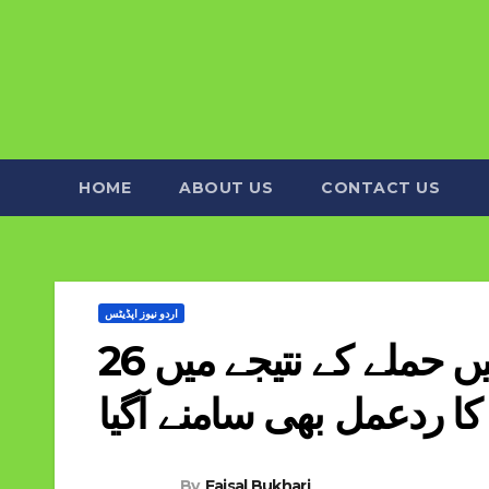
HOME
ABOUT US
CONTACT US
اردو نیوز اپڈیٹس
مقبوضہ کشمیر کے علاقے پہلگام میں حملے کے نتیجے میں 26
ا ردعمل بھی سامنے آگیا
By
Faisal Bukhari