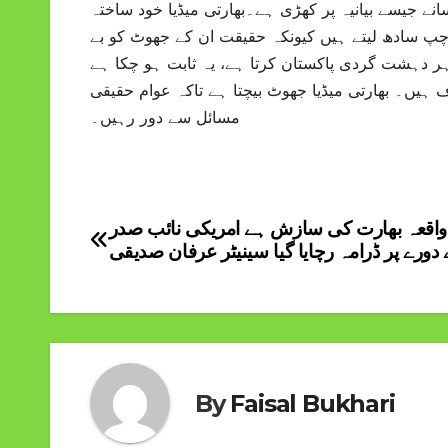
سانے جیسے بیانیہ پر کھڑی ہے۔بھارتی میڈیا خود ساختہ
چپ سادھ لیتے ہیں کیونکہ حقیقت ان کے جھوٹ کو بے
 ہر دہشت گردی پاکستان کرتا ہے، یہ ثابت ہو چکا ہے
 ہیں۔ بھارتی میڈیا جھوٹ بیچتا ہے تاکہ عوام حقیقی
مسائل سے دور رہیں۔
واقعہ بھارت کی سازش ہے امریکی نائب صدر
Post
 دورے پر ڈرامہ رچایا گیا سینیٹر عرفان صدیقی
navigation
By
Faisal Bukhari