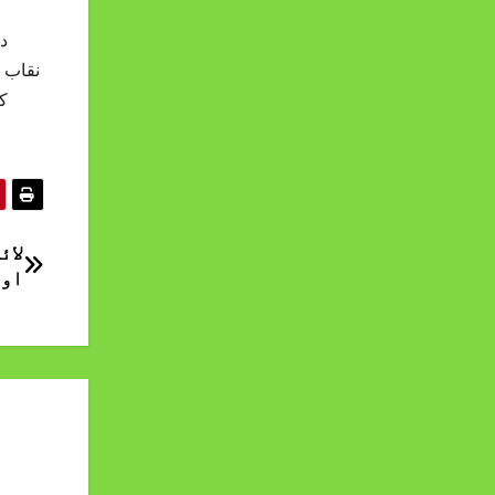
د
نقاب 
ک
لائ
اور