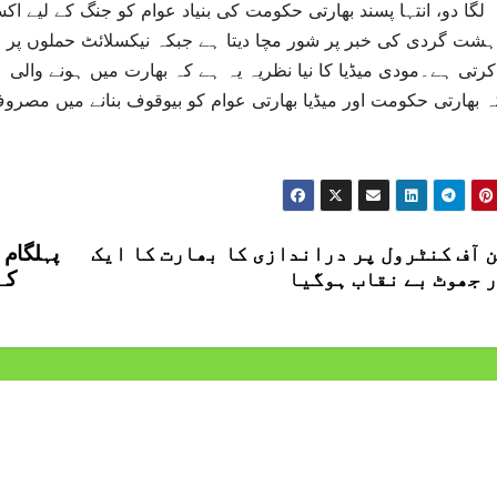
لگا دو، انتہا پسند بھارتی حکومت کی بنیاد عوام کو جنگ کے لیے اک
ہشت گردی کی خبر پر شور مچا دیتا ہے جبکہ نیکسلائٹ حملوں پر 
کرتی ہے۔مودی میڈیا کا نیا نظریہ یہ ہے کہ بھارت میں ہونے والی
ہ بھارتی حکومت اور میڈیا بھارتی عوام کو بیوقوف بنانے میں مصروف
ن آف کنٹرول پر دراندازی کا بھارت کا ایک
پہلگام 
 جھوٹ بے نقاب ہوگیا
کے