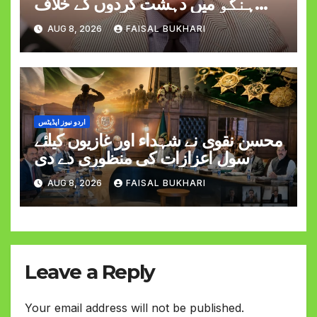
ہنگو میں دہشت گردوں کے خلاف
کارروائی کے دوران کیپٹن حمزہ اکرم
AUG 8, 2026
FAISAL BUKHARI
کی شہادت پر اظہارِ افسوس
اردو نیوز اپڈیٹس
محسن نقوی نے شہداء اور غازیوں کیلئے
سول اعزازات کی منظوری دے دی
AUG 8, 2026
FAISAL BUKHARI
Leave a Reply
Your email address will not be published.