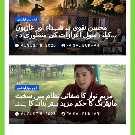
اردو نیوز اپڈیٹس
محسن نقوی نے شہداء اور غازیوں
کیلئے سول اعزازات کی منظوری دے
دی
AUGUST 8, 2026
FAISAL BUKHARI
اردو نیوز اپڈیٹس
مریم نواز کا صفائی نظام میں سخت
مانیٹرنگ کا حکم مزید بہتر بنانے کا ہدف
AUGUST 8, 2026
FAISAL BUKHARI