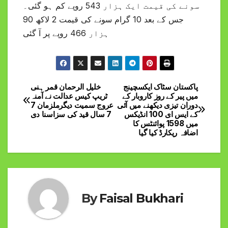
سونے کی قیمت ایک ہزار 543 روپے کم ہو گئی۔
جس کے بعد 10 گرام سونے کی قیمت 2 لاکھ 90
ہزار 466 روپے پر آ گئی
پاکستان سٹاک ایکسچینج
خلیل الرحمان قمر ہنی
Post
میں پیر کے روز کاروبار کے
ٹریپ کیس عدالت نے آمنہ
دوران تیزی دیکھنے میں آئی
عروج سمیت دیگرملزمان 7
navigation
کے ایس ای 100 انڈیکس
7 سال قید کی سزاسنا دی
میں 1598 پوائنٹس کا
اضافہ ریکارڈ کیا گیا
By
Faisal Bukhari