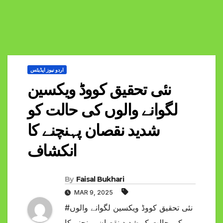
اردو نیوز اپڈیٹس
نئی تحقیق کووڈ ویکسین
لگوانے والوں کی حالت کو
شدید نقصان پہنچنے کا
انکشاف
By
Faisal Bukhari
MAR 9, 2025
#نئی تحقیق کووڈ ویکسین لگوانے والوں
کی حالت کو شدید نقصان پہنچنے کا