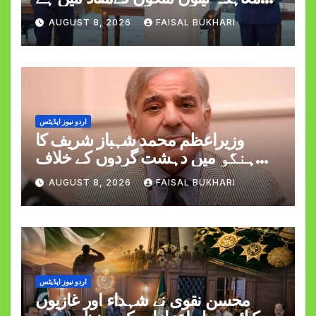
وزیراعظم شہبازشریف
AUGUST 8, 2026
FAISAL BUKHARI
اردو نیوز اپڈیٹس
وزیراعظم محمد شہباز شریف کا
ہنگو میں دہشت گردوں کے خلاف
کارروائی کے دوران کیپٹن حمزہ اکرم
AUGUST 8, 2026
FAISAL BUKHARI
کی شہادت پر اظہارِ افسوس
اردو نیوز اپڈیٹس
محسن نقوی نے شہداء اور غازیوں