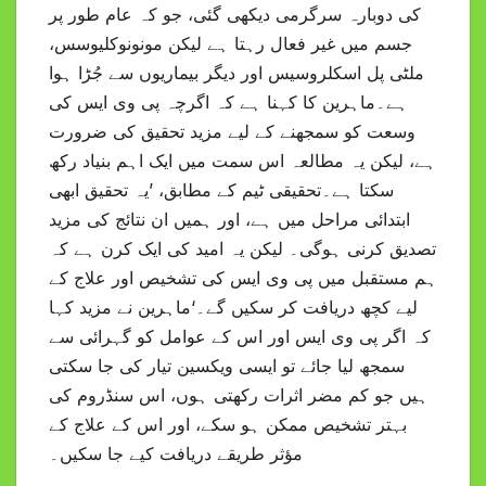
کی دوبارہ سرگرمی دیکھی گئی، جو کہ عام طور پر
جسم میں غیر فعال رہتا ہے لیکن مونونوکلیوسس،
ملٹی پل اسکلروسیس اور دیگر بیماریوں سے جُڑا ہوا
ہے۔ماہرین کا کہنا ہے کہ اگرچہ پی وی ایس کی
وسعت کو سمجھنے کے لیے مزید تحقیق کی ضرورت
ہے، لیکن یہ مطالعہ اس سمت میں ایک اہم بنیاد رکھ
سکتا ہے۔تحقیقی ٹیم کے مطابق، ’یہ تحقیق ابھی
ابتدائی مراحل میں ہے، اور ہمیں ان نتائج کی مزید
تصدیق کرنی ہوگی۔ لیکن یہ امید کی ایک کرن ہے کہ
ہم مستقبل میں پی وی ایس کی تشخیص اور علاج کے
لیے کچھ دریافت کر سکیں گے۔‘ماہرین نے مزید کہا
کہ اگر پی وی ایس اور اس کے عوامل کو گہرائی سے
سمجھ لیا جائے تو ایسی ویکسین تیار کی جا سکتی
ہیں جو کم مضر اثرات رکھتی ہوں، اس سنڈروم کی
بہتر تشخیص ممکن ہو سکے، اور اس کے علاج کے
مؤثر طریقے دریافت کیے جا سکیں۔