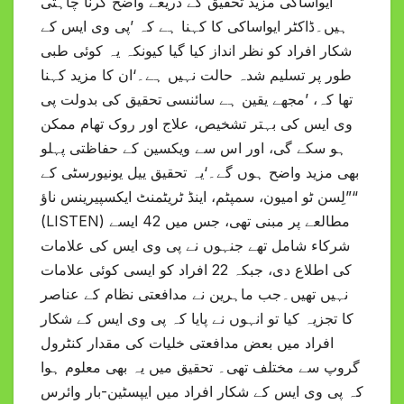
ایواساکی مزید تحقیق کے ذریعے واضح کرنا چاہتی
ہیں۔ڈاکٹر ایواساکی کا کہنا ہے کہ ’پی وی ایس کے
شکار افراد کو نظر انداز کیا گیا کیونکہ یہ کوئی طبی
طور پر تسلیم شدہ حالت نہیں ہے۔‘ان کا مزید کہنا
تھا کہ، ’مجھے یقین ہے سائنسی تحقیق کی بدولت پی
وی ایس کی بہتر تشخیص، علاج اور روک تھام ممکن
ہو سکے گی، اور اس سے ویکسین کے حفاظتی پہلو
بھی مزید واضح ہوں گے۔‘یہ تحقیق ییل یونیورسٹی کے
”لِسن ٹو امیون، سمپٹم، اینڈ ٹریٹمنٹ ایکسپیرینس ناؤ“
(LISTEN) مطالعے پر مبنی تھی، جس میں 42 ایسے
شرکاء شامل تھے جنہوں نے پی وی ایس کی علامات
کی اطلاع دی، جبکہ 22 افراد کو ایسی کوئی علامات
نہیں تھیں۔جب ماہرین نے مدافعتی نظام کے عناصر
کا تجزیہ کیا تو انہوں نے پایا کہ پی وی ایس کے شکار
افراد میں بعض مدافعتی خلیات کی مقدار کنٹرول
گروپ سے مختلف تھی۔ تحقیق میں یہ بھی معلوم ہوا
کہ پی وی ایس کے شکار افراد میں ایپسٹین-بار وائرس