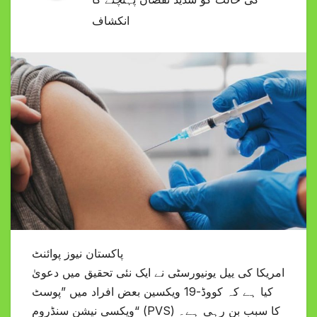
انکشاف
پاکستان نیوز پوائنٹ
امریکا کی ییل یونیورسٹی نے ایک نئی تحقیق میں دعویٰ
کیا ہے کہ کووڈ-19 ویکسین بعض افراد میں ”پوسٹ
ویکسی نیشن سنڈروم“ (PVS) کا سبب بن رہی ہے۔