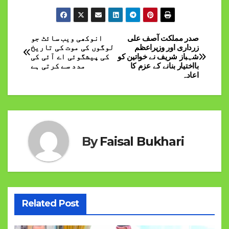
صدر مملکت آصف علی
انوکھی ویب سائٹ جو
Post
زرداری اور وزیراعظم
لوگوں کی موت کی تاریخ
شہباز شریف نے خواتین کو
کی پیشگوئی اے آئی کی
navigation
بااختیار بنانے کے عزم کا
مدد سے کرتی ہے
اعادہ
By
Faisal Bukhari
Related Post