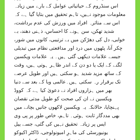
اس سنڈروم کے حیاتیاتی عوامل کے بارے میں زیادہ
معلومات موجود نہیں، تاہم تحقیق میں بتایا گیا ہے کہ
اس سے متاثرہ افراد میں ورزش کی عدم برداشت،
شدید تھکن، سن ہونے کا احساس، ذہنی دھند، بے
خوابی، دل کی دھڑکن میں بے ترتیبی، کانوں میں شور،
چکر آنا، پٹھوں میں درد اور مدافعتی نظام میں تبدیلی
جیسے علامات دیکھی گئی ہیں۔ یہ علامات ویکسین
لگنے کے ایک یا دو دن کے اندر ظاہر ہوتی ہیں، وقت
کے ساتھ مزید شدید ہو سکتی ہیں اور طویل عرصے
تک برقرار رہ سکتی ہیں۔عالمی وبا کے بعد سے دنیا
بھر میں ہزاروں افراد نے دعویٰ کیا ہے کہ کووڈ
ویکسین نے ان کی صحت کو طویل مدتی نقصان
پہنچایا، حالانکہ یہ ویکسین لاکھوں جانیں بچانے میں
بھی مددگار ثابت ہوئی۔ تاہم، خاص طور پر پی وی
ایس پر زیادہ تحقیق نہیں کی گئی، جسے ییل
یونیورسٹی کی ماہرِ امیونولوجی، ڈاکٹر اکیوکو