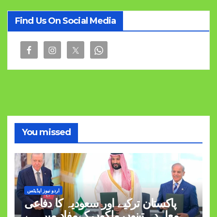
Find Us On Social Media
You missed
اردو نیوز اپڈیٹس
پاکستان ترکیے اور سعودیہ کا دفاعی
معاہدہ تینوں ملکوں کےمفاد میں ہے