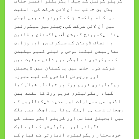
کرپٹو کونسل کے چیف ایگزیکٹو آفیسر جناب
بلال بن ثاقب نے آن لائن شرکت کی۔ اسٹیٹ
بینک آف پاکستان کے گورنر نے بھی اجلاس
میں آن لائن شرکت کی،چیئرمین سیکورٹیز
اینڈ ایکسچینج کمیشن آف پاکستان ، قانون
و انصاف ڈویژن کے سیکرٹری، اور وزارتِ
انفارمیشن ٹیکنالوجی و ٹیلی کمیونیکیشن
کے سیکرٹری نے اجلاس میں ذاتی حیثیت میں
شرکت کی۔اجلاس میں پاکستان میں ڈیجیٹل
اور ورچوئل اثاثوں کے لیے مجوزہ
ریگولیٹری فریم ورک پر تبادلہ خیال کیا
گیا، ریگولیٹری فریم ورک کا مقصد بین
الاقوامی معیارات اور جدید ٹیکنالوجی کے
رجحانات سے ہم آہنگ ہونا ہے۔اجلاس میں ملک
میں ڈیجیٹل فنانس اور کرپٹو ایکو سسٹم کی
نگرانی اور ریگولیشن کے لیے ایک
خودمختار ریگولیٹری اتھارٹی کے قیام کے