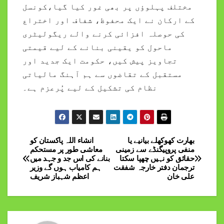
مختلف پہلوؤں پر بھی غور کیا گیا،کونسل
کے ارکان نے ایک محفوظ، شفاف اور اختراع
کی حوصلہ افزائی کرنے والے ریگولیٹری
ماحول کو یقینی بنانے کے لیے قیمتی
تجاویز پیش کیں، حکومت ایک جدید اور
مستقبل کے تقاضوں سے ہم آہنگ مالیاتی
نظام کی تشکیل کے لیے پُرعزم ہے۔
بھارت کھوکھلے بیانیے یا
انشاء اللہ پاکستان کو
Post
منفی پروپیگنڈے سے زمینی
معاشی طور پر مستحکم
حقائق کو نہیں چھپا سکتا
بنانے کی اس جد و جہد میں
navigation
ترجمان دفتر خارجہ شفقت
ہم کامیاب ہوں گے وزیر
علی خان
اعظم شہباز شریف