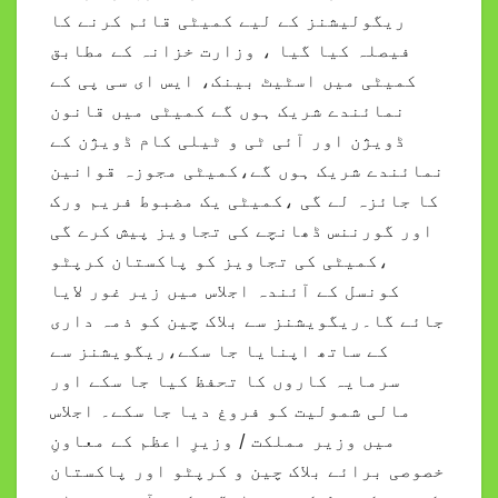
ریگولیشنز کے لیے کمیٹی قائم کرنے کا
فیصلہ کیا گیا ، وزارت خزانہ کے مطابق
کمیٹی میں اسٹیٹ بینک، ایس ای سی پی کے
نمائندے شریک ہوں گے کمیٹی میں قانون
ڈویژن اور آئی ٹی و ٹیلی کام ڈویژن کے
نمائندے شریک ہوں گے،کمیٹی مجوزہ قوانین
کا جائزہ لے گی ،کمیٹی یک مضبوط فریم ورک
اور گورننس ڈھانچے کی تجاویز پیش کرے گی
،کمیٹی کی تجاویز کو پاکستان کرپٹو
کونسل کے آئندہ اجلاس میں زیر غور لایا
جائے گا۔ریگویشنز سے بلاک چین کو ذمہ داری
کے ساتھ اپنایا جا سکے،ریگویشنز سے
سرمایہ کاروں کا تحفظ کیا جا سکے اور
مالی شمولیت کو فروغ دیا جا سکے۔ اجلاس
میں وزیر مملکت / وزیرِ اعظم کے معاونِ
خصوصی برائے بلاک چین و کرپٹو اور پاکستان