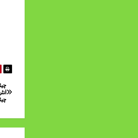
چیئ
انٹ
چیئ