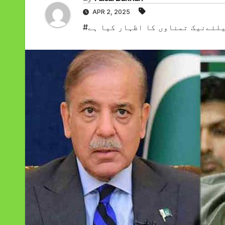
APR 2, 2025
یلئےنیک تمناوں کا اظہار کیا ہے