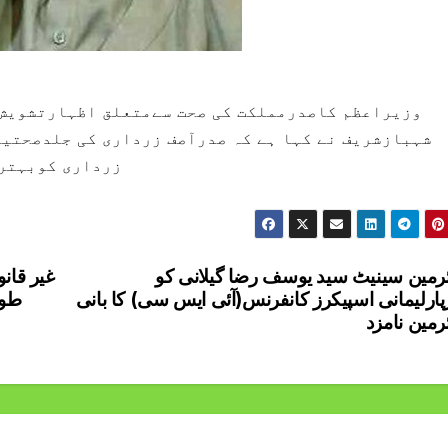
وزیراعظم کاصدرمملکت کی صحت سےمتعلق اظہارتشویش 
شہبازشریف نے کہا ہے کہ صدرآصف زرداری کی جلدصحتیا
زرداری کوبہتری
رمین سینیٹ سید یوسف رضا گیلانی کو
غیر قانو
رپارلیمانی اسپیکرز کانفرنس(آئی ایس سی) کا بانی
رمین نامزد