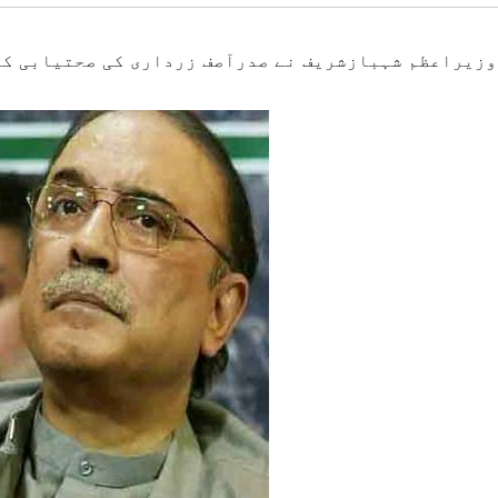
#وزیراعظم شہبازشریف نے صدرآصف زرداری کی صحتیابی ک