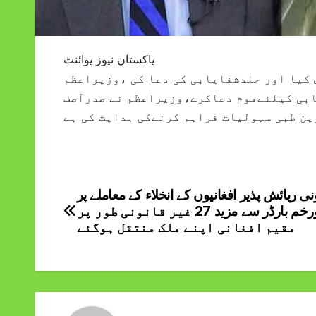
پاکستان نیوز پوائنٹ
کیا اور جلدشفایابی کی دعا کی ،وزیراعظم
بی کیلئےقوم دعاکرے،وزیراعظم نے صدرآصف
ن طبی سہولیات فراہم کرنےکی ہدایت کی ہے
نی ریائش پذیر افغانیوں کے انخلاء کے معاملے پر
Post
طورخم بارڈر سے مزید 27 غیر قانونی طور پر
navigation
مقیم افغانی اپنے ملک منتقل ہوگئے