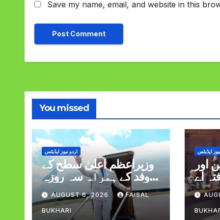
Save my name, email, and website in this brow
You missed
یوز اپڈیٹس
اردو نیوز اپڈیٹس
 اور
وزیراعظم اعلیٰ سطح کے
تہ اے
وفد کے ہمراہ سہ روزہ
لاقات
دورہ پر سعودی عرب
AUGUST 6, 2026
FAISAL
AUG
روانہ
BUKHARI
BUKHA