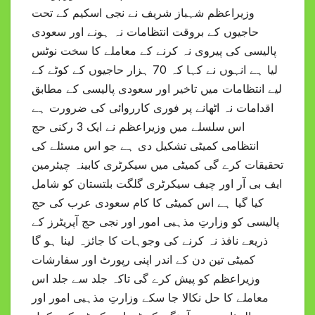
وزیراعظم شہباز شریف نے نجی اسکیم کے تحت
حاجیوں کے بروقت انتظامات نہ ہونے اور سعودی
پالیسی کی پیروی نہ کرنے کے معاملے کا سخت نوٹس
لیا ہے انہوں نے کہا کہ 70 ہزار حاجیوں کے کوٹے کے
لیے انتظامات میں تاخیر اور سعودی پالیسی کے مطابق
اقدامات نہ اٹھانے پر فوری کارروائی کی ضرورت ہے
اس سلسلے میں وزیراعظم نے ایک 3 رکنی حج
انتظامی کمیٹی تشکیل دی ہے جو اس مسئلے کی
تحقیقات کرے گی کمیٹی میں سیکرٹری کابینہ چیئرمین
ایف بی آر اور چیف سیکرٹری گلگت بلتستان کو شامل
کیا گیا ہے اس کمیٹی کا کام سعودی عرب کی حج
پالیسی کو وزارتِ مذہبی امور اور نجی حج آپریٹرز کے
ذریعے نافذ نہ کرنے کی وجوہات کا جائزہ لینا ہو گا
کمیٹی تین دن کے اندر اپنی رپورٹ اور سفارشات
وزیراعظم کو پیش کرے گی تاکہ جلد سے جلد اس
معاملے کا حل نکالا جا سکے وزارتِ مذہبی امور اور