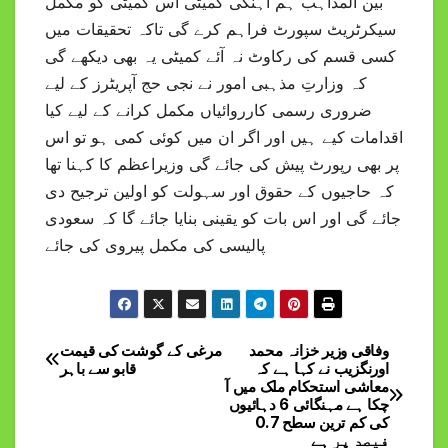
بین المذاہب ہم آہنگی کمیٹی اس کمیٹی کو مکمل
سیکرٹریٹ سپورٹ فراہم کرے گی تاکہ تحقیقات میں
کسی قسم کی رکاوٹ نہ آئے کمیٹی یہ بھی دیکھے گی
کہ وزارتِ مذہبی امور نے نجی حج آپریٹرز کے لیے
ضروری رسمی کارروائیاں مکمل کرانے کے لیے کیا
اقدامات کیے ہیں اور اگر ان میں کوئی کمی ہو تو اس
پر بھی رپورٹ پیش کی جائے گی وزیراعظم کا کہنا تھا
کہ حاجیوں کے حقوق اور سہولت کو اولین ترجیح دی
جائے گی اور اس بات کو یقینی بنایا جائے گا کہ سعودی
پالیسی کی مکمل پیروی کی جائے
وفاقی وزیر خزانہ محمد
مرغی کے گوشت کی قیمت
Post
اورنگزیب نے کہا ہے کہ
قابو سے باہر
معاشی استحکام ملک میں آ
navigation
چکا ہے مہنگائی 6 دہائیوں
کی کم ترین سطح 0.7
فیصد پر ہے