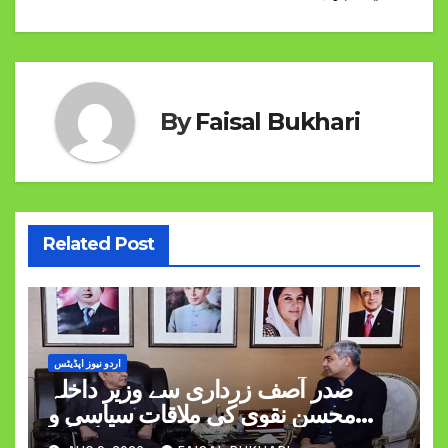
By
Faisal Bukhari
Related Post
اردو نیوز اپڈیٹس
صدر آصف زرداری سے وزیر داخلہ
محسن نقوی کی ملاقات سیاسی و
قومی امور پر گفتگو