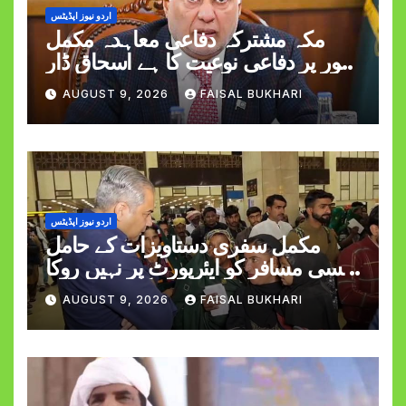
اردو نیوز اپڈیٹس
مکہ مشترکہ دفاعی معاہدہ مکمل
طور پر دفاعی نوعیت کا ہے اسحاق ڈار
کی وضاحت
AUGUST 9, 2026
FAISAL BUKHARI
اردو نیوز اپڈیٹس
مکمل سفری دستاویزات کے حامل
کسی مسافر کو ایئرپورٹ پر نہیں روکا
جائے گا وزیر داخلہ
AUGUST 9, 2026
FAISAL BUKHARI