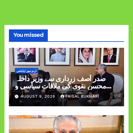
You missed
اردو نیوز اپڈیٹس
صدر آصف زرداری سے وزیر داخلہ
محسن نقوی کی ملاقات سیاسی و
قومی امور پر گفتگو
AUGUST 9, 2026
FAISAL BUKHARI