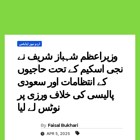
اردو نیوز اپڈیٹس
وزیراعظم شہباز شریف نے
نجی اسکیم کے تحت حاجیوں
کے انتظامات اور سعودی
پالیسی کی خلاف ورزی پر
نوٹس لے لیا
By
Faisal Bukhari
APR 5, 2025