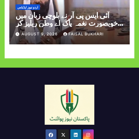
اردو نیوز اپڈیٹس
آئی ایس پی آر نے بلوچی زبان میں
خوبصورت نغمہ پاک اے وطن ریلیز کر
دیا
AUGUST 9, 2026
FAISAL BUKHARI