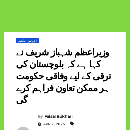
اردو نیوز اپڈیٹس
وزیراعظم شہباز شریف نے
کہا ہے کہ بلوچستان کی
ترقی کے لیے وفاقی حکومت
ہر ممکن تعاون فراہم کرے
گی
By
Faisal Bukhari
APR 2, 2025