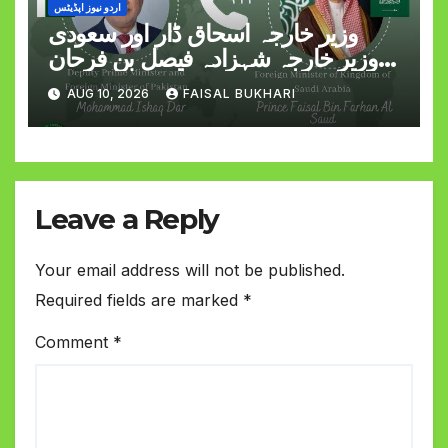
اردو نیوز اپڈیٹس
وزیر خارجہ اسحاق ڈار اور سعودی
وزیر خارجہ شہزادہ فیصل بن فرحان
کے درمیان ٹیلیفونک رابطہ
AUG 10, 2026
FAISAL BUKHARI
Leave a Reply
Your email address will not be published.
Required fields are marked
*
Comment
*