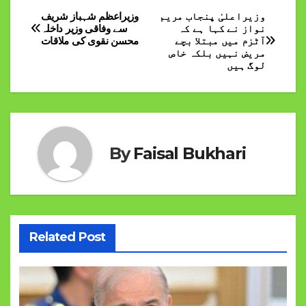
وزیراعلیٰ پنجاب مریم
وزیراعظم شہباز شریف
Post
نواز نے کہا ہے کہ
سے وفاقی وزیر داخلہ
آٹزم میں مبتلا بچے
محسن نقوی کی ملاقات
navigation
مریض نہیں بلکہ خاص
لوگ ہیں
By
Faisal Bukhari
Related Post