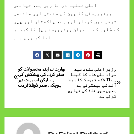
اعلیٰ تعلیم دی جا رہی ہے، تیانجن
یونیورسٹی کا چین کی صنعتی اور سائنسی
ترقی میں کردار اہم ہے، پاکستان اور چین
کے طلبہ کے درمیان یونیورسٹی پل کا کردار
ادا کر رہی ہے۔
وزیر اعلیٰ سندھ سید
بھارت نے اپنے محصولات کو
Post
مراد علی شاہ کا کہنا
صفر کرنے کی پیشکش کی
ہے 11 لاکھ کیوسک کا ریلا
ہے لیکن اب بہت دیر
navigation
آنے کی پیشگوئی ہے
ہوچکی صدر ڈونلڈ ٹرمپ
ہمیں سپر فلڈ کی تیاری
کرنی ہے