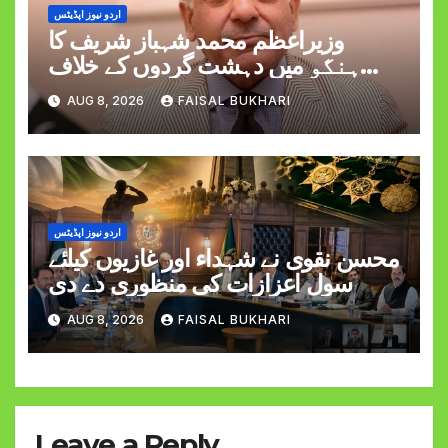
اردو نیوز اپڈیٹس
وزیراعظم محمد شہباز شریف کا
ہنگو میں دہشت گردوں کے خلاف
کارروائی کے دوران کیپٹن حمزہ اکرم
AUG 8, 2026
FAISAL BUKHARI
کی شہادت پر اظہارِ افسوس
اردو نیوز اپڈیٹس
محسن نقوی نے شہداء اور غازیوں کیلئے
سول اعزازات کی منظوری دے دی
AUG 8, 2026
FAISAL BUKHARI
Leave a Reply