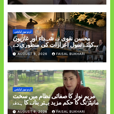
اردو نیوز اپڈیٹس
محسن نقوی نے شہداء اور غازیوں
کیلئے سول اعزازات کی منظوری دے
دی
AUGUST 8, 2026
FAISAL BUKHARI
اردو نیوز اپڈیٹس
مریم نواز کا صفائی نظام میں سخت
مانیٹرنگ کا حکم مزید بہتر بنانے کا ہدف
AUGUST 8, 2026
FAISAL BUKHARI