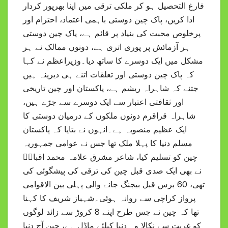
فارغ التحصیل ہو کر ملکی ترقی میں اپنا بھرپور کردار
ادا کریں، پاک چین دوستی باہمی اعتماد، احترام اور
پرخلوص محبت کی بنیاد پر قائم ہے، پاک چین دوستی
ہر آزمائش پر پوری اتری ہے، دونوں ممالک نے ہر
مشکل میں ایک دوسرے کا ساتھ دیا۔وزیراعظم نے کہا
کہ پاک چین دوستی اور تعلقات اتنے ہی دیرینہ ہیں
جتنے کہ شاہراہ ریشم ہے، پاکستان اور چین تاریخی
اور ثقافتی اعتبار سے ایک دوسرے سے جڑے ہیں،
شاہراہ قراقرم دونوں ملکوں کے درمیان دوستی کا
ایک عظیم منصوبہ ہے۔انہوں نے بتایا کہ پاکستان
مسلم دنیا کا پہلا ملک تھا جس نے عوامی جمہوریہ
چین کو تسلیم کیا، شاعر مشرق علامہ محمد اقبالؒ
نے بھی ایک صدی قبل چین کی ترقی کی پیشگوئی کی
تھی، 60 برس قبل بیجنگ جانے والی پہلی بین الاقوامی
پرواز کراچی سے روانہ ہوئی۔شہباز شریف کا کہنا
تھا کہ چین نے جس طرح اپنے 8 کروڑ سے زائد لوگوں
کو غربت سے نکالا وہ دنیا کیلئے ماڈل ہے، چین آج دنیا