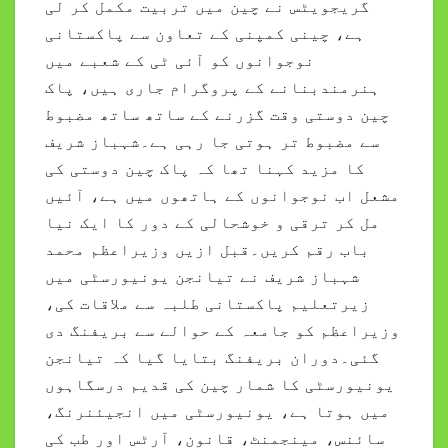
گریجویٹس نے چین میں تربیت مکمل کر لی
ہے، چینی کمپنی کے تعاون سے پاکستانی
نوجوانوں کو آئی ٹی کے شعبے میں
ہنرمندبنانے کے پروگرام جاری ہیں، پاک
چین دوستی وقت گزرنے کے ساتھ ساتھ مضبوط
سے مضبوط تر ہوتی جا رہی ہے۔شہباز شریف
کا مزید کہنا تھا کہ پاک چین دوستی کی
مشعل اب نوجوانوں کے ہاتھوں میں ہے، آئیں
مل کر ترقی و خوشحالی کے دور کا ایک نیا
باب رقم کریں۔قبل ازیں وزیراعظم محمد
شہباز شریف نے تیانجن یونیورسٹی میں
زیرتعلیم پاکستانی طلبہ سے ملاقات کی،
وزیراعظم کو جامعہ کے حوالے سے بریفنگ دی
گئی۔دوران بریفنگ بتایا گیا کہ تیانجن
یونیورسٹی کا شمار چین کی قدیم درسگاہوں
میں ہوتا ہے، یونیورسٹی میں انجیئنرنگ،
سائنس، مینجمنٹ، قانون، آرٹس اور طب کی