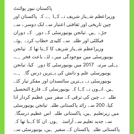
پاکستان نیوز پوائنٹ
وزیراعظم شہباز شریف نے کہا ہے کہ پاکستان اور
چین تاریخی اور ثقافتی اعتبار سے ایک دوسرے سے
جڑے ہیں۔تیانجن یونیورسٹی کے دورہ کے دوران
فیکلٹی اور طلبہ سے کلیدی خطاب کرتے ہوئے
وزیراعظم شہباز شریف کا کہنا تھا کہ تیانجن
یونیورسٹی میں موجودگی میرے لئے باعث فخر ہے،
پہلی مرتبہ 2017 میں یونیورسٹی کا دورہ کیا، تیانجن
یونیورسٹی علم و دانش کی بہترین درس گاہ ہے،
یونیورسٹی نے بہترین سائنسدان اور مفکر تیار کئے
ہیں۔انہوں نے کہا کہ یونیورسٹی کے فارغ التحصیل
طلبہ نے چین کی ترقی کے سفر میں عظیم کردار ادا
کیا، 200 سے زائد پاکستانی طلبہ تیانجن یونیورسٹی
میں زیرتعلیم ہیں، پاکستانی طلبہ اس عظیم درسگاہ
سے جدید تعلیم سے آراستہ ہوں۔ان کا کہنا تھا کہ
پاکستانی طلبہ پاکستان کے سفیر ہیں، یونیورسٹی سے