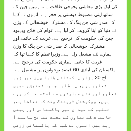
کی ایک بڑی معاشی وفوجی طاقت ہے، ہمیں چین کے
ساتھ اپنی مضبوط دوستی پر فخر ہے۔انہوں نے کہا
کہ صدر شی جن پنگ کے مشترکہ خوشحالی کے وژن
نے دنیا کو اپنا گرویدہ کر لیا ہے، عوام کی فلاح وبہبود
چین کی حکومت کی ترجیح ہے، غربت کے خاتمے اور
مشترکہ خوشحالی کا صدر شی جن پنگ کا وژن
ہمارے لئے مشعل راہ ہے۔وزیراعظم کا کہنا تھا کہ
غربت کا خاتمہ ہماری حکومت کی ترجیح ہے،
پاکستان کی آبادی 60 فیصد نوجوانوں پر مشتمل ہے،
آج 30 ہزار پاکستانی طلبا چین میں زیر
تعلیم ہیں، یہ طلبا جدید تحقیق، عصری
تعلیم اور فنی مہارتوں سے استفادہ کر رہے
ہیں، ووکیشنل ٹریننگ وقت کا تقاضا ہے،
تعلیم کے میدان میں پاکستانی اور چینی
جامعات کے تعاون کے مثبت نتائج سامنے آ
رہے ہیں انہوں نے کہا کہ پاکستانی زرعی