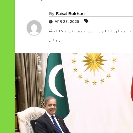
By
Faisal Bukhari
APR 23, 2025
#وزیراعظم محمد شہباز شریف اور صدر رجب طیب ایردوان کے درمیان انقرہ میں دوطرفہ ملاقات
ہوئی