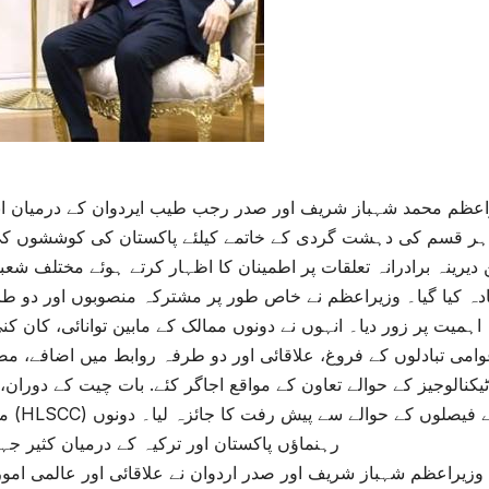
اعظم محمد شہباز شریف اور صدر رجب طیب ایردوان کے درمیان ا
ہر قسم کی دہشت گردی کے خاتمے کیلئے پاکستان کی کوششوں کی ح
 دیرینہ برادرانہ تعلقات پر اطمینان کا اظہار کرتے ہوئے مختلف 
ادہ کیا گیا۔ وزیراعظم نے خاص طور پر مشترکہ منصوبوں اور دو طر
اہمیت پر زور دیا۔ انہوں نے دونوں ممالک کے مابین توانائی، کان ک
امی تبادلوں کے فروغ، علاقائی اور دو طرفہ روابط میں اضافے، م
رہنماؤں پاکستان اور ترکیہ کے درمیان کثیر جہ
وزیراعظم شہباز شریف اور صدر اردوان نے علاقائی اور عالمی امور پ