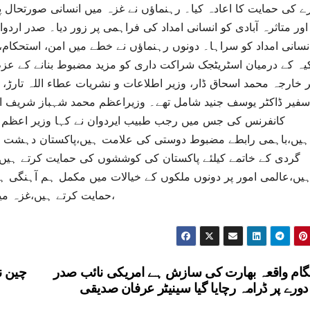
 کی حمایت کا اعادہ کیا۔ رہنماؤں نے غزہ میں انسانی صورتحال 
اور متاثرہ آبادی کو انسانی امداد کی فراہمی پر زور دیا۔ صدر ار
نسانی امداد کو سراہا۔ دونوں رہنماؤں نے خطے میں امن، استحکام، 
یہ کے درمیان اسٹریٹجک شراکت داری کو مزید مضبوط بنانے کے عزم 
ر خارجہ محمد اسحاق ڈار، وزیر اطلاعات و نشریات عطاء اللہ تار
سفیر ڈاکٹر یوسف جنید شامل تھے۔ وزیراعظم محمد شہباز شریف ا
کانفرنس کی جس میں رجب طبیب ایردوان نے کہا وزیر اعظم م
ہیں،باہمی رابطے مضبوط دوستی کی علامت ہیں،پاکستان دہشت گ
گردی کے خاتمے کیلئے پاکستان کی کوششوں کی حمایت کرتے ہیں
یں،عالمی امور پر دونوں ملکوں کے خیالات میں مکمل ہم آہنگی ہے
حمایت کرتے ہیں،غزہ میں ہونے والی بربریت کی پاکستان نے بھرپور مذمت کی،
گام واقعہ بھارت کی سازش ہے امریکی نائب صدر
دورے پر ڈرامہ رچایا گیا سینیٹر عرفان صدیقی