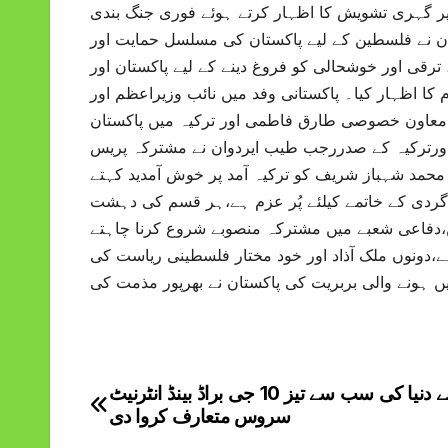
پر گہری تشویش کا اظہار کرتے ہوئے فوری جنگ بندی
دوان نے فلسطین کے لیے پاکستان کی مسلسل حمایت اور
ترقی اور خوشحالی کو فروغ دینے کے لیے پاکستان اور
کا اظہار کیا۔ پاکستانی وفد میں نائب وزیراعظم اور
ڑ، معاون خصوصی طارق فاطمی اور ترکیہ میں پاکستان
ورترکیہ کے صدررجب طیب ایردوان نے مشترکہ پریس
حمد شہباز شریف کو ترکیہ آمد پر خوش آمدید کہتے
ردی کے خاتمے کیلئے پُر عزم ہے،ہر قسم کی دہشت
،دفاعی شعبے میں مشترکہ منصوبے شروع کرنا چاہتے
،دونوں ملک آذاد اور خود مختار فلسطینی ریاست کی
چین نے دنیا کی سب سے تیز 10 جی براڈ بینڈ انٹرنیٹ
Post
سروس متعارف کروا دی
navigation