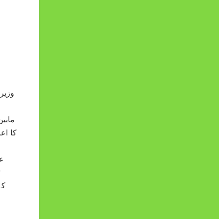
وزیر
مابین
کا اع
عو