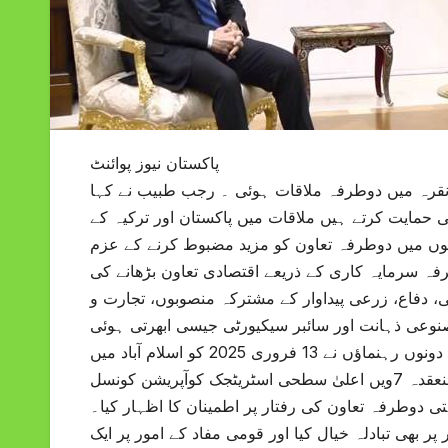
پاکستان نیوز پوائنٹ
نقرہ میں دوطرفہ ملاقات ہوئی ۔ رجب طبیب نے کہا
مایت کرتے ہیں ملاقات میں پاکستان اور ترکیہ کے
شعبوں میں دوطرفہ تعاون کو مزید مضبوط کرنے کے عزم
فہ سرمایہ کاری کے ذریعے اقتصادی تعاون بڑھانے کی
نی، دفاع، زرعی پیداوار کے مشترکہ منصوبوں، تجارت و
صنوعی ذہانت اور سائبر سیکیورٹی جیسی ابھرتی ہوئی
ٹیکنالوجیز کے حوالے تعاون کے مواقع اجاگر کئے. بات چیت کے دوران، دونوں رہنماؤں نے 13 فروری 2025 کو اسلام آباد میں
منعقدہ 7ویں اعلیٰ سطحی اسٹریٹجک کوآپریشن کونسل (HLSCC) کے فیصلوں کے حوالے سے پیش رفت کا جائزہ لیا۔ دونوں
تی دوطرفہ تعاون کی رفتار پر اطمینان کا اظہار کیا۔
ر بھی تبادلہ خیال کیا اور قومی مفاد کے امور پر ایک