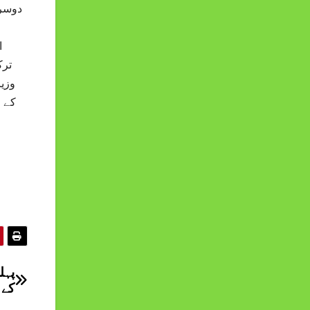
دوسرے
ا
ترک
وزی
کے 
ہ
پہل
کے 