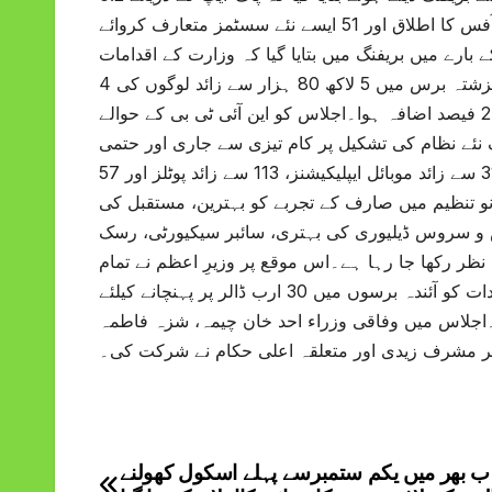
ارب روپے کا ٹیکس اکٹھا کیا گیا. وفاقی سرکاری دفاتر میں 98 فیصد ای-آفس کا اطلاق اور 51 ایسے نئے سسٹمز متعارف کروائے
رے میں بریفنگ میں بتایا گیا کہ وزارت کے اقدامات
کی بدولت گزشتہ برس میں 5 لاکھ 80 ہزار سے زائد لوگوں کی 4G تک رسائی کے ہدف کو عبور کیا گیا۔ کی حد کو عبور کیا.
10 لاکھ نئے انٹرنیٹ صارفین کے ساتھ ساتھ انٹرنیٹ کے استعمال میں 24 فیصد اضافہ ہوا۔اجلاس کو این آئی ٹی بی کے حوالے
 نئے نظام کی تشکیل پر کام تیزی سے جاری اور حتمی
مراحل میں ہے۔ اس وقت این آئی ٹی بی 179 سے زائد ویب سائٹس، 31 سے زائد موبائل ایپلیکیشنز، 113 سے زائد پوٹلز اور 57
نو تنظیم میں صارف کے تجربے کو بہترین، مستقبل کی
س و سروس ڈیلیوری کی بہتری، سائبر سیکیورٹی، رسک
نظر رکھا جا رہا ہے۔اس موقع پر وزیرِ اعظم نے تمام
اقدامات کی معینہ مدت میں تکمیل کو یقینی بنانے اور ملکی آئی ٹی برآمدات کو آئندہ برسوں میں 30 ارب ڈالر پر پہنچانے کیلئے
ی۔اجلاس میں وفاقی وزراء احد خان چیمہ، شزہ فاطمہ
یٹر مشرف زیدی اور متعلقہ اعلی حکام نے شرکت کی۔
 ب بھر میں یکم ستمبرسے پہلے اسکول کھولنے
Post