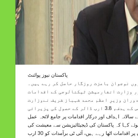
پاکستان نیوز پوائنٹ
روں نوجوان باعزت روزگار حاصل کر رہے ہیں۔
ور وزارت انفارمیشن ٹیکنالوجی کے اقدامات
 دوران وزیرِ اعظم محمد شہباز شریف نےوزارت
انفارمیشن ٹیکنالوجی کی جانب سے برآمدات کے گزشتہ برس کے ہدف، 3.8 ارب ڈالر کے حصول کی پزیرائی
رسوں کے سالانہ اہداف اور درکار اقدامات پر جامع لائحہ عمل
وئے کہا کہ پاکستان کی ڈیجیٹائیزیشن سے معیشت کی
ترقی اور اسے عصری تقاضوں سے ہم آہنگ کرنے کیلئے ترجیحی بنیادوں پر اقدامات اٹھا رہے ہیں، آئی ٹی برآمدات کو 30 ارب