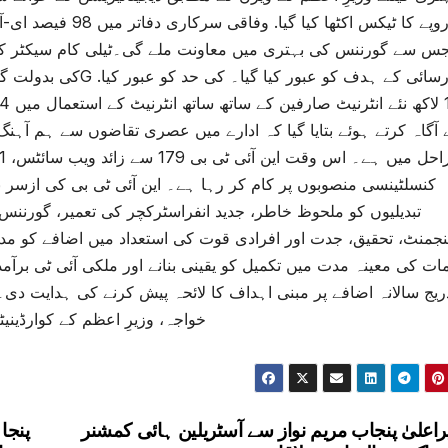
س سے گورننس کی بہتری میں معاونت ملے گی۔ٹیلی کام سیکٹر کے با
آگاہ کرتے ہوئے بتایا گیا کہ ادارے میں عصری تقاضوں سے ہم آہنگ
کنسلٹینسی منصوبوں پر کام کر رہا ہے۔ این آئی ٹی بی کی ازسر 
تبدیلیوں کو ملحوظ خاطر، جدید انفراسٹرکچر کی تعمیر، گورنن
نجمنٹ، تحقیق، جدت اور افرادی قوت کی استعداد میں اضافے کو مد 
دریج سالانہ اضافے پر مبنی اہداف کا لائحہ پیش کرنے کی ہدایت د
خواجہ، وزیرِ اعظم کے کوارڈین
راعلیٰ پنجاب مریم نواز سے آسٹریلین ہائی کمشنر
پنجا