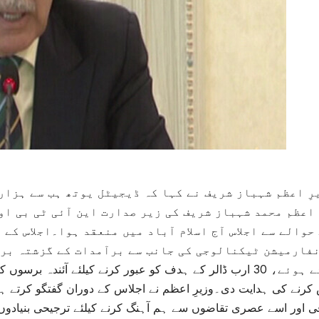
رِ اعظم شہباز شریف نے کہا کہ ڈیجیٹل یوتھ ہب سے ہزا
 اعظم محمد شہباز شریف کی زیر صدارت این آئی ٹی بی ا
حوالے سے اجلاس آج اسلام آباد میں منعقد ہوا۔اجلاس کے
کرتے ہوئے، 30 ارب ڈالر کے ہدف کو عبور کرنے کیلئے آئندہ ب
کرنے کی ہدایت دی۔وزیرِ اعظم نے اجلاس کے دوران گفتگو کرتے ہ