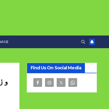
VICE
Find Us On Social Media
وز