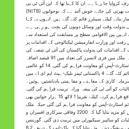
رف کروایا جا رہا ہے۔ان کا کہنا تھا کہ این آئی ٹی بی
(NITB) کے بنیادی ڈھانچے کی ازسر نو تنظیم اور مارکیٹ سے بہترین افرادی قوت بھرتی کی جائے، خوش آئند ہے کہ نوجوانوں
 بنانے کیلئے سینٹرز قائم کئے گئے ہیں۔انہوں نے کہا
ی بدولت وقت اور وسائل دونوں کی بچت ہو رہی ہے،
ے انہیں بین الاقوامی سطح پر مسابقت کی استعداد سے
رفت اور وزارت انفارمیشن ٹیکنالوجی کے اقدامات پر
اس کو بتایا گیا کہ مالی سال 2025 میں وزارت کے اقدامات کی بدولت پاکستان کی آئی ٹی شعبے کی
برآمدات نے 19 فیصد نمو کے ساتھ 3.8 ارب ڈالر کا ہدف عبور کیا جبکہ ملک میں فری لانسرز کی تعداد میں 91 فیصد اضافہ
ہوا۔اجلاس کو مزید بتایا گیا کہ نیشنل انکیوبیشن سینٹر کے تحت 386 نئے اسٹارٹ-اَپس کو معاونت فراہم کی گئی. 14 کو عالمی
سطح پر بھیجا گیا جبکہ ملک کے 26 شہروں میں 40 ای-روزگار مراکز قائم کئے گئے. 4 پاکستانی ٹیمز بلیک-ہیٹ ایم ای اے میں
ں شمار ہوئیں، جبکہ 700 ملین ڈالر کی سرمایہ کاری کے معاہدے و مفاہمتی یادداشتیں ہوئیں۔
 طور پر تقریباً 3 لاکھ 15 ہزار طلباء و طالبات کو آئی ٹی کی پیشہ ورانہ تربیت فراہم کی گئی.
جس میں خواتین کو شعبہ انفارمیںشن ٹیکنالوجی میں یکساں ترقی کے مواقع فراہم کرنے کیلئے تقریباِ 1 لاکھ 15 ہزار خواتین بھی
 خواتین کی سربراہی میں قائم اسٹارٹ-اَپس کو معاونت فراہم کی گئی جبکہ ملک
بھر میں خواتین کیلئے خصوصی تربیتی مراکز بھی قائم کئے گئے.اجلاس کو مزید بتایا گیا کہ 2200 وفاقی سرکاری افسران و
ئی، اسی طرح تقریباً 3 ہزار طلباء و طالبات کو سائیبر سیکیورٹی میں تربیت دی گئی۔گورننس
کی بہتری کیلئے وزیرِ اعظم کے ویژن کے مطابق ڈیجیٹائیزیشن کے حوالے سے بریفنگ دیتے ہوئے بتایا گیا کہ پاک-ایپ کے ذریعے 6.2