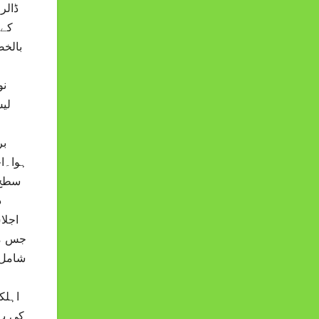
ڈالر
بالخص
نو
لیس