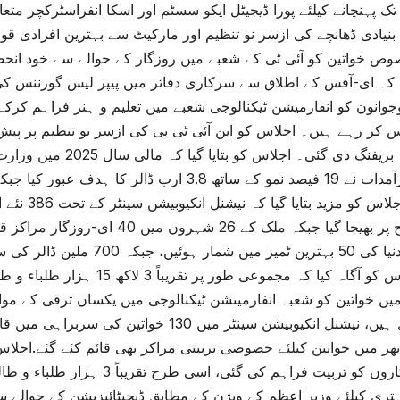
 تک پہنچانے کیلئے پورا ڈیجیٹل ایکو سسٹم اور اسکا انفراسٹرکچر متعا
وص خواتین کو آئی ٹی کے شعبے میں روزگار کے حوالے سے خود انحصار
کہ ای-آفس کے اطلاق سے سرکاری دفاتر میں پیپر لیس گورننس ک
جوانون کو انفارمیشن ٹیکنالوجی شعبے میں تعلیم و ہنر فراہم کرک
 کر رہے ہیں۔ اجلاس کو این آئی ٹی بی کی ازسر نو تنظیم پر پیش 
بریفنگ دی گئی۔ اجل
دنیا کی 50 بہترین ٹمیز می
اجلاس کو آگاہ کیا کہ مجموعی
شامل ہیں، نیشنل انکیوبیشن سینٹر میں 130
اہلکاروں کو تربیت فراہم کی گ