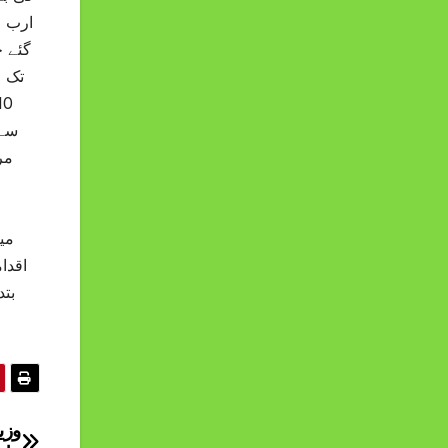
گئے ج
سے 
می
بت
وزی