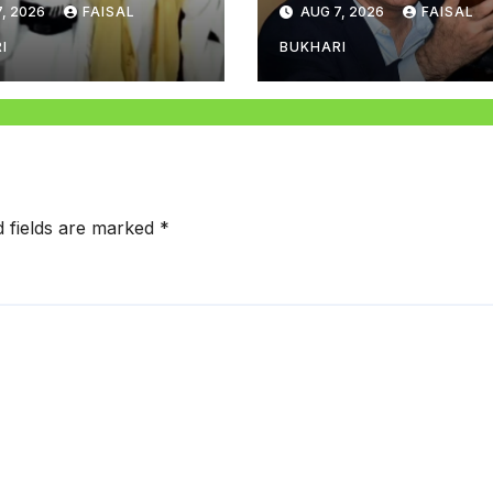
, 2026
FAISAL
AUG 7, 2026
FAISAL
راعلیٰ مراد علی شاہ
I
BUKHARI
d fields are marked
*