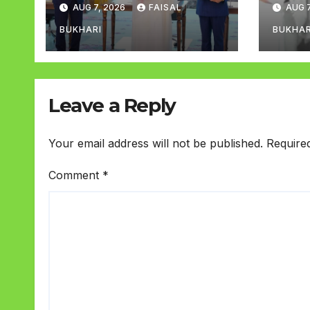
AUG 7, 2026
FAISAL
AUG 7
تصور ہوگا
BUKHARI
BUKHAR
Leave a Reply
Your email address will not be published.
Require
Comment
*