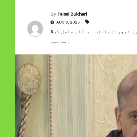
By
Faisal Bukhari
AUG 8, 2025
#وزیرِ اعظم شہباز شریف نے کہا کہ ڈیجیٹل یوتھ ہب سے ہزاروں نوجوان باعزت روزگار حاصل کر
رہے ہیں