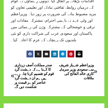
اقدامات بڑھانے پر اتفاق کیا۔دونوں رہنماؤں نے عوام
کے درمیان روابط، ثقافتی تبادلے اور تعلیمی تعاون کو
مزید مضبوط بنانے کی ضرورت پر زور دیا۔ وزیراعظم
اور ولی عہد نے باہمی احترام، مشترکہ مفادات اور
ترقی و خوشحالی کے مشترکہ وژن کی رہنمائی میں
پاکستان اور سعودی عرب کی شراکت داری کو نئی
بلندیوں تک پہنچانے کے عزم کا اعادہ کیا۔
وزیراعظم شہباز شریف
صدر مملکت آصف زرداری
Post
سے سعودی وزیر سرمایہ
کا کہنا ہے کہ دہشت گرد
کاری خالد الفالح کی
قوم کو تقسیم کرنا چاہ رہے
navigation
ملاقات
ہیں ہم ان دہشت گرد
عناصر کو ہر قیمت پر
شکست دیں گے