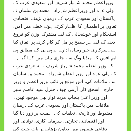
وزیراعظم محمد شہباز شریف اور سعودی عرب کے
ولی عہد اور وزیراعظم شہزادہ محمد بن سلمان نے
پاکستان اور سعودی عرب کے درمیان بڑھتے اقتصادی
تعاون پر اطمینان کا اظہار کرتے ہوئے خطے میں امن،
استحکام اور خوشحالی کے لیے مشترکہ وژن کو فروغ
دینے کے لیے ہر سطح پر مل کر کام کرنے پر اتفاق کیا
ہے۔سرکاری خبر رساں ادارے اے پی پی کے مطابق پی
ایم آفس کے میڈیا ونگ سے جاری بیان میں کہا گیا ہے
کہ وزیر اعظم محمد شہباز شریف نے سعودی عرب
کے ولی عہد اور وزیر اعظم شہزادہ محمد بن سلمان
سے ملاقات کی، اس موقع پر نائب وزیر اعظم و وزیر
خارجہ اسحٰق ڈار، آرمی چیف جنرل سید عاصم منیر
اور وزیر اعلیٰ پنجاب مریم نواز بھی موجود تھیں۔
ملاقات میں پاکستان اور سعودی عرب کے درمیان
مضبوط اور تاریخی تعلقات کی اہمیت پر زور دیا گیا
اور اقتصادی، تجارتی، سرمایہ کاری، توانائی اور
دفاعی شعبوں میں تعاون بڑھانے پر بات چیت کی