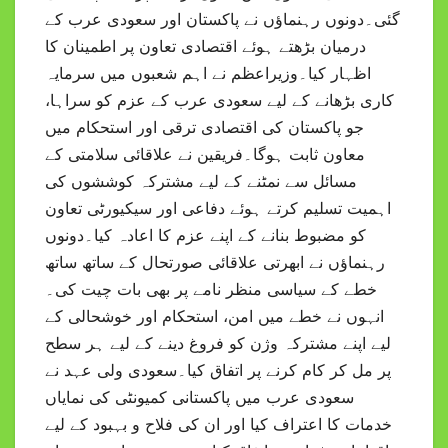
گئی۔دونوں رہنماؤں نے پاکستان اور سعودی عرب کے
درمیان بڑھتے ہوئے اقتصادی تعاون پر اطمینان کا
اظہار کیا۔وزیراعظم نے اہم شعبوں میں سرمایہ
کاری بڑھانے کے لیے سعودی عرب کے عزم کو سراہا،
جو پاکستان کی اقتصادی ترقی اور استحکام میں
معاون ثابت ہوگا۔فریقین نے علاقائی سلامتی کے
مسائل سے نمٹنے کے لیے مشترکہ کوششوں کی
اہمیت تسلیم کرتے ہوئے دفاعی اور سیکیورٹی تعاون
کو مضبوط بنانے کے اپنے عزم کا اعادہ کیا۔دونوں
رہنماؤں نے ابھرتی علاقائی صورتحال کے ساتھ ساتھ
خطے کے سیاسی منظر نامے پر بھی بات چیت کی۔
انہوں نے خطے میں امن، استحکام اور خوشحالی کے
لیے اپنے مشترکہ وژن کو فروغ دینے کے لیے ہر سطح
پر مل کر کام کرنے پر اتفاق کیا۔سعودی ولی عہد نے
سعودی عرب میں پاکستانی کمیونٹی کی نمایاں
خدمات کا اعتراف کیا اور ان کی فلاح و بہبود کے لیے