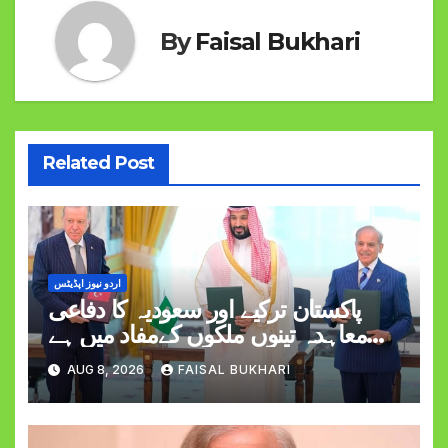
By
Faisal Bukhari
Related Post
اردو نیوز اپڈیٹس
پاکستان ترکیے اور سعودیہ کا دفاعی
معاہدہ تینوں ملکوں کےمفاد میں ہے
وزیراعظم شہبازشریف
AUG 8, 2026
FAISAL BUKHARI